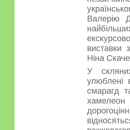
українсь
Валерію 
найбільших
екскурсо
виставки 
Ніна Скаче
У скляни
улюблені 
смарагд т
хамелеон
дорого
віднося