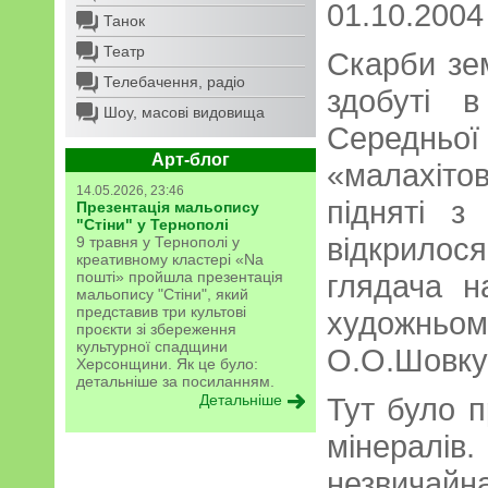
01.10.2004
Танок
Театр
Скарби зем
Телебачення, радіо
здобуті 
Шоу, масові видовища
Середньо
Арт-блог
«малахіто
14.05.2026, 23:46
підняті 
Презентація мальопису
"Стіни" у Тернополі
відкрило
9 травня у Тернополі у
креативному кластері «Na
пошті» пройшла презентація
глядача н
мальопису "Стіни", який
представив три культові
художн
проєкти зі збереження
культурної спадщини
О.О.Шовкун
Херсонщини. Як це було:
детальніше за посиланням.
Детальніше
Тут було п
мінерал
незвичай