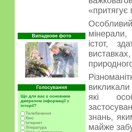
важковаг
«притягує 
Особливи
мінерали,
Випадкове фото
істот, зд
виставка
природного
Різноман
викликали 
Голосування
які осо
Що для вас є основним
джерелом інформації з
застосуван
історії?
Телебачення
знань, яки
Кіно
Інтернет
майже забу
Література