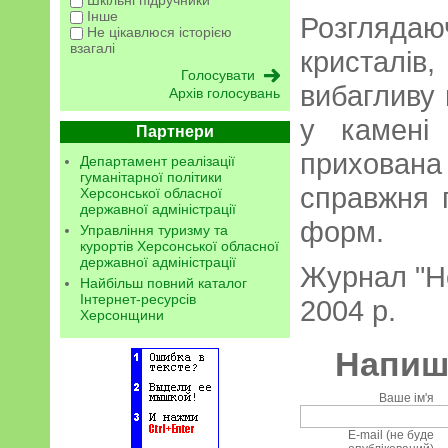
Шкільні підручники
Інше
Розгляд
Не цікавлюся історією
взагалі
кристал
вибагливу 
Архів голосувань
у камені
Партнери
прихована 
Департамент реалізації
гуманітарної політики
справжня г
Херсонської обласної
державної адміністрації
форм.
Управління туризму та
курортів Херсонської обласної
державної адміністрації
Журнал "Н
Найбільш повний каталог
Інтернет-ресурсів
2004 р.
Херсонщини
Напиші
Ваше ім'я
E-mail (не буде