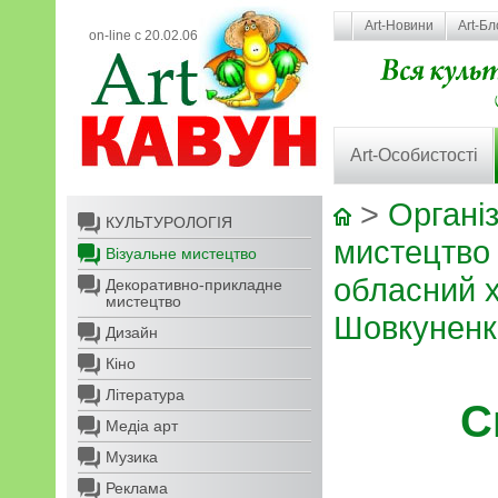
Art-Новини
Art-Бл
on-line с 20.02.06
Art-Особистості
>
Організ
КУЛЬТУРОЛОГІЯ
мистецтво
Візуальне мистецтво
обласний х
Декоративно-прикладне
мистецтво
Шовкуненк
Дизайн
Кіно
Література
С
Медіа арт
Музика
Реклама