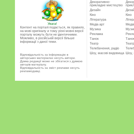
Декоративно-
Деко
прикладне мистецтво
прик
Дизайн
Диза
Кіно
Кіно
Література
Літер
Увага!
Медіа арт
Медіа
Контент на порталі подається, як правило,
Музика
Музи
на мові оригіналу и тому різні мовні версії
Реклама
Рекл
порталу можуть бути не ідентичними.
Можливо, в російській версії більше
Танок
Тано
інформації з даної теми.
Театр
Теат
Телебачення, радіо
Телеб
Шоу, масові видовища
Шоу,
Відповідальність за інформацію в
авторських матеріалах несуть автори.
Думка редакції може не збігатися з думкою
авторів матеріалу.
Відповідальність за зміст реклами несуть
рекламодавці.