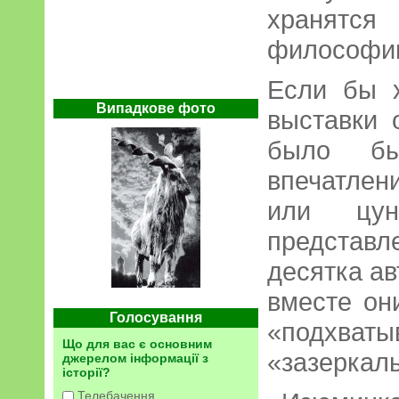
хранятс
философии
Если бы 
Випадкове фото
выставки 
было б
впечатлен
или цун
предста
десятка ав
вместе он
Голосування
«подхва
Що для вас є основним
«зазеркаль
джерелом інформації з
історії?
Телебачення