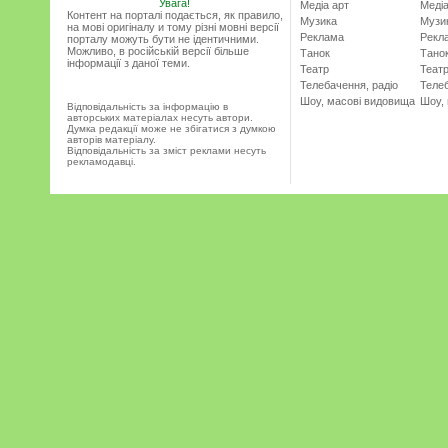
Увага!
Медіа арт
Медіа
Контент на порталі подається, як правило,
Музика
Музи
на мові оригіналу и тому різні мовні версії
Реклама
Рекл
порталу можуть бути не ідентичними.
Можливо, в російській версії більше
Танок
Тано
інформації з даної теми.
Театр
Теат
Телебачення, радіо
Телеб
Шоу, масові видовища
Шоу,
Відповідальність за інформацію в
авторських матеріалах несуть автори.
Думка редакції може не збігатися з думкою
авторів матеріалу.
Відповідальність за зміст реклами несуть
рекламодавці.