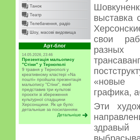
Шовкуненк
Танок
Театр
выставка 
Телебачення, радіо
Херсонск
Шоу, масові видовища
свои раб
Арт-блог
разных
14.05.2026, 23:46
трансаван
Презентація мальопису
"Стіни" у Тернополі
постстру
9 травня у Тернополі у
креативному кластері «Na
«новые д
пошті» пройшла презентація
мальопису "Стіни", який
представив три культові
графика, 
проєкти зі збереження
культурної спадщини
Эти худо
Херсонщини. Як це було:
детальніше за посиланням.
направле
Детальніше
здравый 
выбрасыв