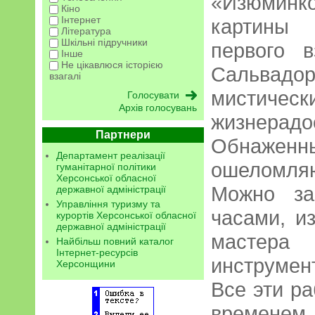
«Изюминк
Кіно
Інтернет
картины 
Література
Шкільні підручники
первого 
Інше
Не цікавлюся історією
Сальва
взагалі
мистическ
Архів голосувань
жизнерадо
Партнери
Обнажен
Департамент реалізації
ошеломля
гуманітарної політики
Херсонської обласної
Можно за
державної адміністрації
Управління туризму та
часами, и
курортів Херсонської обласної
державної адміністрації
мастера
Найбільш повний каталог
Інтернет-ресурсів
инструмен
Херсонщини
Все эти р
времене