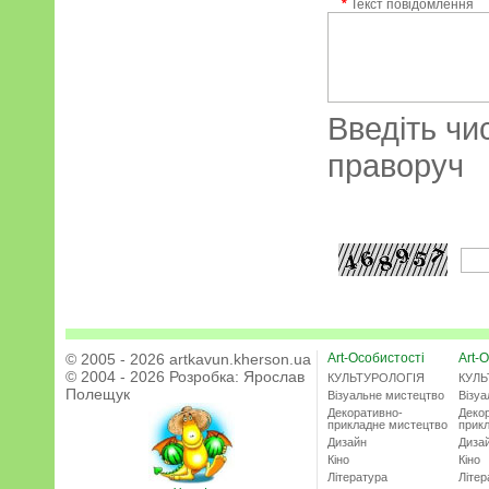
*
Текст повідомлення
Введіть чи
праворуч
© 2005 - 2026 artkavun.kherson.ua
Art-Особистості
Art-О
© 2004 - 2026 Розробка:
Ярослав
КУЛЬТУРОЛОГІЯ
КУЛЬ
Полещук
Візуальне мистецтво
Візу
Декоративно-
Деко
прикладне мистецтво
прик
Дизайн
Диза
Кіно
Кіно
Література
Літер