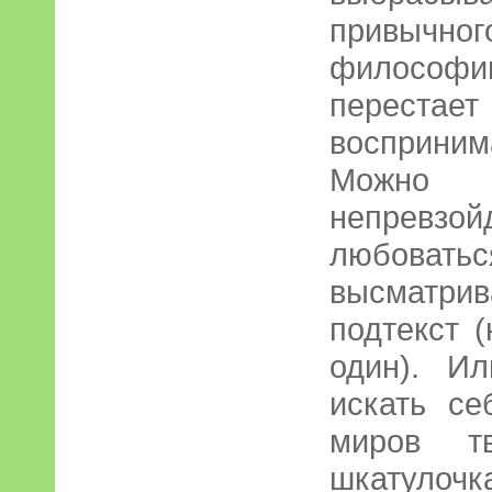
привычног
философии
перестает
восприним
Можно
непревз
любовать
высматр
подтекст 
один). И
искать се
миров тв
шкатулочк