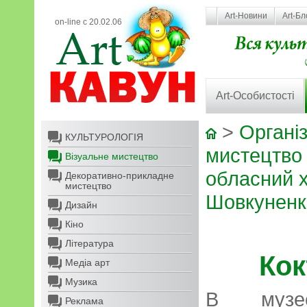
Art-Новини
Art-Бл
on-line с 20.02.06
Art-Особистості
>
Організ
КУЛЬТУРОЛОГІЯ
мистецтво
Візуальне мистецтво
обласний х
Декоративно-прикладне
мистецтво
Шовкуненк
Дизайн
Кіно
Література
Кок
Медіа арт
Музика
В музе
Реклама