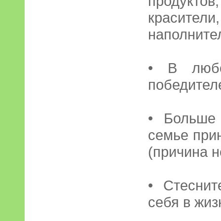
продуктов
красите
наполните
• В люб
победител
• Больше
семье прин
(причина н
• Стесни
себя в жиз