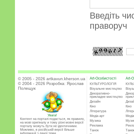
Введіть чи
праворуч
© 2005 - 2026 artkavun.kherson.ua
Art-Особистості
Art-О
© 2004 - 2026 Розробка:
Ярослав
КУЛЬТУРОЛОГІЯ
КУЛЬ
Полещук
Візуальне мистецтво
Візу
Декоративно-
Деко
прикладне мистецтво
прик
Дизайн
Диза
Кіно
Кіно
Література
Літер
Увага!
Медіа арт
Медіа
Контент на порталі подається, як правило,
Музика
Музи
на мові оригіналу и тому різні мовні версії
Реклама
Рекл
порталу можуть бути не ідентичними.
Можливо, в російській версії більше
Танок
Тано
інформації з даної теми.