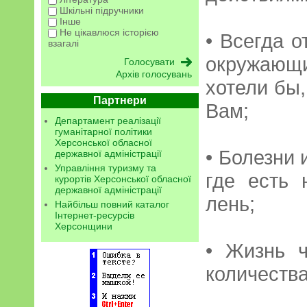
Шкільні підручники
Інше
Не цікавлюся історією
• Всегда о
взагалі
окружающ
Архів голосувань
хотели бы,
Партнери
Вам;
Департамент реалізації
гуманітарної політики
Херсонської обласної
• Болезни 
державної адміністрації
Управління туризму та
где есть 
курортів Херсонської обласної
державної адміністрації
лень;
Найбільш повний каталог
Інтернет-ресурсів
Херсонщини
• Жизнь ч
количеств