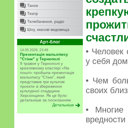
Танок
креп
Театр
прож
Телебачення, радіо
Шоу, масові видовища
счастл
Арт-блог
• Человек 
14.05.2026, 23:46
Презентація мальопису
у себя дом
"Стіни" у Тернополі
9 травня у Тернополі у
креативному кластері «Na
пошті» пройшла презентація
мальопису "Стіни", який
• Чем бол
представив три культові
проєкти зі збереження
своих близ
культурної спадщини
Херсонщини. Як це було:
детальніше за посиланням.
Детальніше
• Многие
вредности 