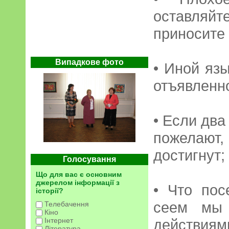
оставля
приносите
Випадкове фото
• Иной яз
отъявленно
• Если два
пожелаю
достигнут;
Голосування
Що для вас є основним
джерелом інформації з
• Что пос
історії?
сеем мы 
Телебачення
Кіно
Інтернет
действиям
Література