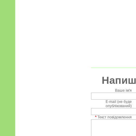
Напиші
Ваше ім'я
E-mail (не буде
опублікований)
*
Текст повідомлення