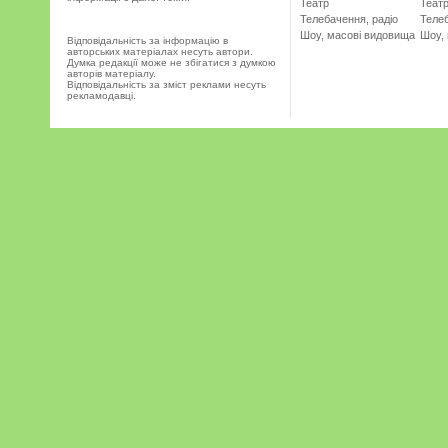
Театр
Теат
Телебачення, радіо
Телеб
Шоу, масові видовища
Шоу,
Відповідальність за інформацію в
авторських матеріалах несуть автори.
Думка редакції може не збігатися з думкою
авторів матеріалу.
Відповідальність за зміст реклами несуть
рекламодавці.