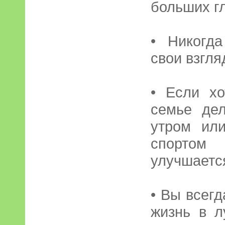
больших г
• Никогд
свои взгля
• Если х
семье дел
утром ил
спортом
улучшаетс
• Вы всег
жизнь в л