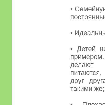
• Семейну
постоянны
• Идеальн
• Детей н
примером.
делают 
питаются,
друг друг
такими же;
• Плохое