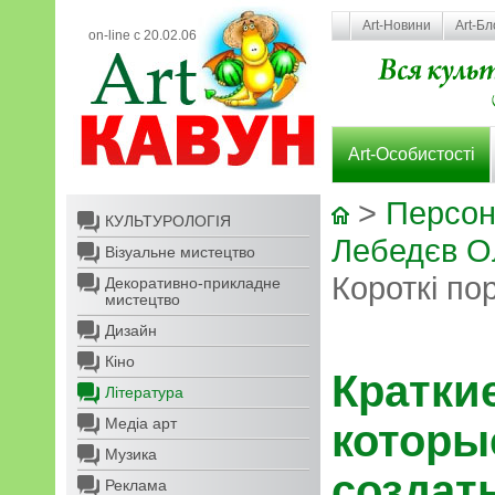
Art-Новини
Art-Бл
on-line с 20.02.06
Art-Особистості
>
Персон
КУЛЬТУРОЛОГІЯ
Лебедєв О
Візуальне мистецтво
Короткі по
Декоративно-прикладне
мистецтво
Дизайн
Кіно
Крат
Література
Медіа арт
котор
Музика
созда
Реклама