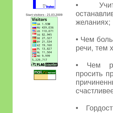
• Учи
останав
Start visitors - 21.03.2009
желаниях;
• Чем бол
речи, тем 
• Чем р
просить п
причин
счастливее
• Гордос