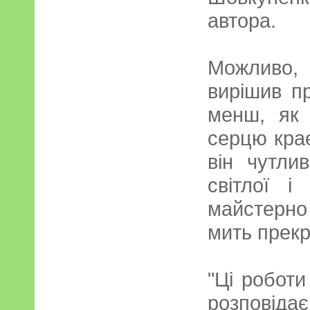
автора.
Можливо,
вирішив п
менш, як 
серцю крає
він чутли
світлої і
майстерн
мить прекр
"Ці роботи
розпові