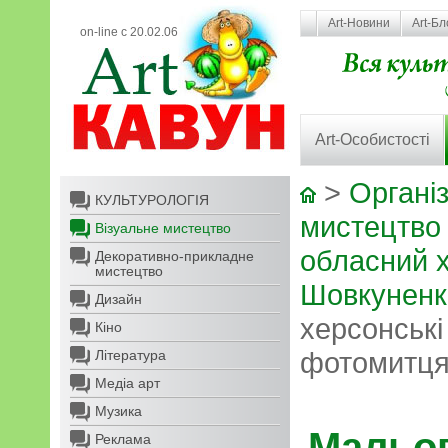
Art-Новини
Art-Бл
on-line с 20.02.06
Art-Особистості
>
Організ
КУЛЬТУРОЛОГІЯ
мистецтво
Візуальне мистецтво
обласний х
Декоративно-прикладне
мистецтво
Шовкуненк
Дизайн
херсонські
Кіно
фотомитц
Література
Медіа арт
Музика
Мальов
Реклама