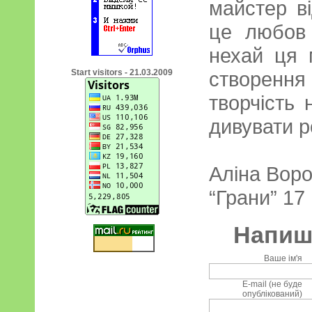
майстер ві
це любов 
нехай ця 
Start visitors - 21.03.2009
створення
творчість
дивувати р
Аліна Вор
“Грани” 17
Напиші
Ваше ім'я
E-mail (не буде
опублікований)