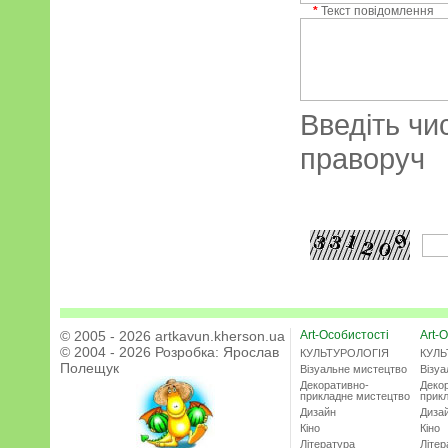
*
Текст повідомлення
Введіть чи
праворуч
© 2005 - 2026 artkavun.kherson.ua
Art-Особистості
Art-О
© 2004 - 2026 Розробка:
Ярослав
КУЛЬТУРОЛОГІЯ
КУЛЬ
Полещук
Візуальне мистецтво
Візу
Декоративно-
Деко
прикладне мистецтво
прик
Дизайн
Диза
Кіно
Кіно
Література
Літер