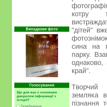
фотографі
котру 
вистражд
"дітей" в
Випадкове фото
фотознімок
сина на 
парку. Вза
однаково,
край".
Творчий 
Голосування
Що для вас є основним
земляка 
джерелом інформації з
історії?
пізнання т
Телебачення