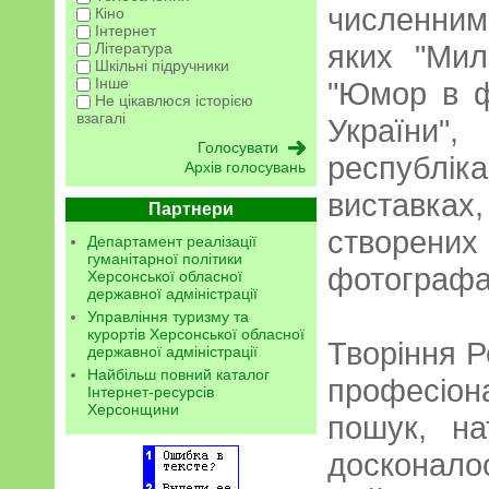
численни
Кіно
Інтернет
яких "Мил
Література
Шкільні підручники
Інше
"Юмор в ф
Не цікавлюся історією
взагалі
Украї
республік
Архів голосувань
виставка
Партнери
створени
Департамент реалізації
гуманітарної політики
фотографа
Херсонської обласної
державної адміністрації
Управління туризму та
курортів Херсонської обласної
Творіння 
державної адміністрації
Найбільш повний каталог
професіо
Інтернет-ресурсів
Херсонщини
пошук, на
досконал