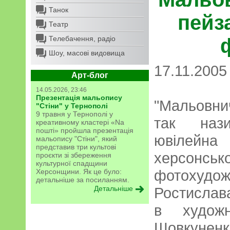
Танок
пейз
Театр
Телебачення, радіо
Шоу, масові видовища
17.11.2005
Арт-блог
14.05.2026, 23:46
Презентація мальопису
"Мальовн
"Стіни" у Тернополі
9 травня у Тернополі у
так нази
креативному кластері «Na
пошті» пройшла презентація
ювілей
мальопису "Стіни", який
представив три культові
херсонськ
проєкти зі збереження
культурної спадщини
фотоху
Херсонщини. Як це було:
детальніше за посиланням.
Детальніше
Ростислав
в худож
Шовкуненк