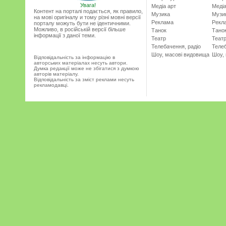
Увага!
Медіа арт
Медіа
Контент на порталі подається, як правило,
Музика
Музи
на мові оригіналу и тому різні мовні версії
Реклама
Рекл
порталу можуть бути не ідентичними.
Можливо, в російській версії більше
Танок
Тано
інформації з даної теми.
Театр
Теат
Телебачення, радіо
Телеб
Шоу, масові видовища
Шоу,
Відповідальність за інформацію в
авторських матеріалах несуть автори.
Думка редакції може не збігатися з думкою
авторів матеріалу.
Відповідальність за зміст реклами несуть
рекламодавці.