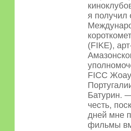
киноклубо
я получил 
Междунаро
короткомет
(FIKE), ар
Амазонско
уполномоч
FIСС Жоау
Португали
Батурин. 
честь, пос
дней мне 
фильмы вм