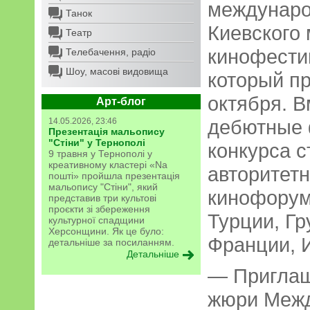
междунаро
Танок
Киевского
Театр
кинофести
Телебачення, радіо
Шоу, масові видовища
который пр
октября. В
Арт-блог
дебютные 
14.05.2026, 23:46
Презентація мальопису
"Стіни" у Тернополі
конкурса с
9 травня у Тернополі у
креативному кластері «Na
авторитетн
пошті» пройшла презентація
мальопису "Стіни", який
кинофорум
представив три культові
проєкти зі збереження
Турции, Гр
культурної спадщини
Херсонщини. Як це було:
Франции, 
детальніше за посиланням.
Детальніше
— Приглаш
жюри Меж