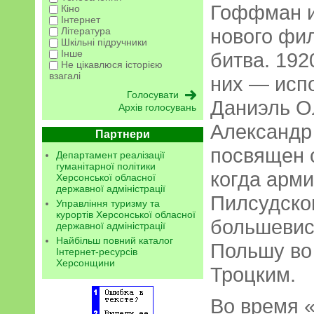
Гоффман и
Кіно
Інтернет
нового фи
Література
Шкільні підручники
Інше
битва. 192
Не цікавлюся історією
взагалі
них — исп
Даниэль О
Архів голосувань
Александр
Партнери
посвящен 
Департамент реалізації
гуманітарної політики
когда арм
Херсонської обласної
державної адміністрації
Пилсудско
Управління туризму та
курортів Херсонської обласної
большевис
державної адміністрації
Найбільш повний каталог
Польшу во
Інтернет-ресурсів
Херсонщини
Троцким.
Во время 