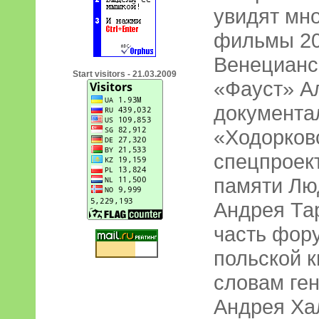
увидят мн
фильмы 20
Венецианс
Start visitors - 21.03.2009
«Фауст» А
документа
«Ходорков
спецпроек
памяти Лю
Андрея Та
часть фор
польской 
словам ге
Андрея Ха