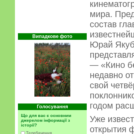
кинематог
мира. Пред
состав гла
известней
Випадкове фото
Юрай Якуб
представл
— «Кино бе
недавно от
свой четвё
поклонник
годом рас
Голосування
Що для вас є основним
Уже извест
джерелом інформації з
історії?
открытия 
Телебачення