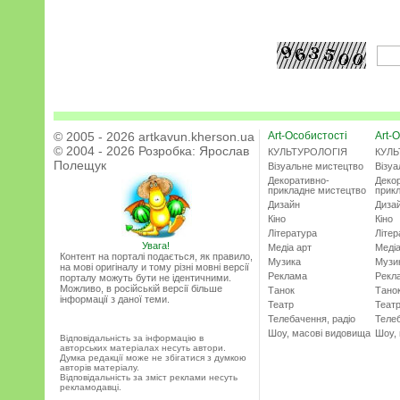
© 2005 - 2026 artkavun.kherson.ua
Art-Особистості
Art-О
© 2004 - 2026 Розробка:
Ярослав
КУЛЬТУРОЛОГІЯ
КУЛЬ
Полещук
Візуальне мистецтво
Візу
Декоративно-
Деко
прикладне мистецтво
прик
Дизайн
Диза
Кіно
Кіно
Література
Літер
Увага!
Медіа арт
Медіа
Контент на порталі подається, як правило,
Музика
Музи
на мові оригіналу и тому різні мовні версії
Реклама
Рекл
порталу можуть бути не ідентичними.
Можливо, в російській версії більше
Танок
Тано
інформації з даної теми.
Театр
Теат
Телебачення, радіо
Телеб
Шоу, масові видовища
Шоу,
Відповідальність за інформацію в
авторських матеріалах несуть автори.
Думка редакції може не збігатися з думкою
авторів матеріалу.
Відповідальність за зміст реклами несуть
рекламодавці.