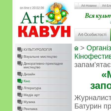
Art-Новини
Art-Бл
on-line с 20.02.06
Art-Особистості
>
Організ
КУЛЬТУРОЛОГІЯ
Кінофести
Візуальне мистецтво
запам'ятає
Декоративно-прикладне
мистецтво
«
Дизайн
Кіно
зап
Література
Медіа арт
Журналист
Музика
Батурин п
Реклама