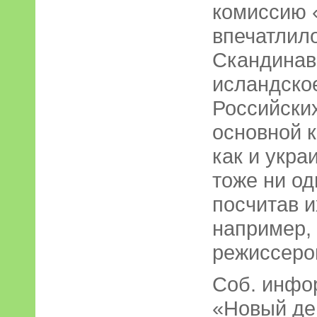
комиссию 
впечатлило
Скандинави
исландское
Российских
основной 
как и укра
тоже ни од
посчитав и
например,
режиссеро
Соб. инфо
«Новый ден