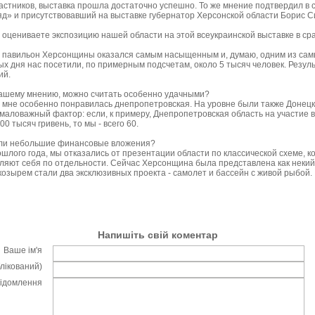
стников, выставка прошла достаточно успешно. То же мнение подтвердил в 
яд» и присутствовавший на выставке губернатор Херсонской области Борис С
ы оцениваете экспозицию нашей области на этой всеукраинской выставке в ср
о павильон Херсонщины оказался самым насыщенным и, думаю, одним из сам
ых дня нас посетили, по примерным подсчетам, около 5 тысяч человек. Резул
ий.
вашему мнению, можно считать особенно удачными?
о мне особенно понравилась днепропетровская. На уровне были также Донецк,
маловажный фактор: если, к примеру, Днепропетровская область на участие в
0 тысяч гривень, то мы - всего 60.
ли небольшие финансовые вложения?
ошлого года, мы отказались от презентации области по классической схеме, 
ляют себя по отдельности. Сейчас Херсонщина была представлена как некий 
озырем стали два эксклюзивных проекта - самолет и бассейн с живой рыбой.
Напишіть свій коментар
Ваше ім'я
блікований)
відомлення