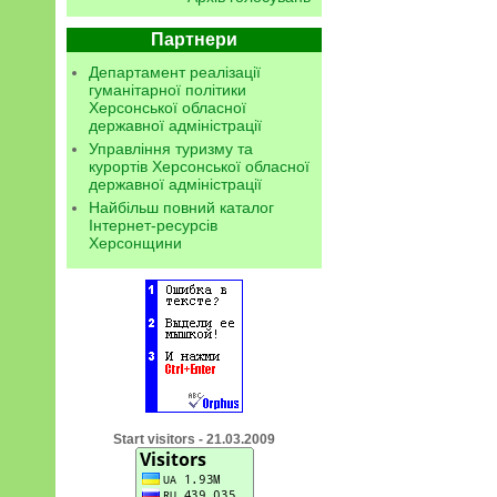
Партнери
Департамент реалізації
гуманітарної політики
Херсонської обласної
державної адміністрації
Управління туризму та
курортів Херсонської обласної
державної адміністрації
Найбільш повний каталог
Інтернет-ресурсів
Херсонщини
Start visitors - 21.03.2009