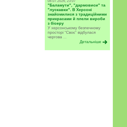
08.07.2026, 23:07
"Баламути", "дармовиси" та
"лускавки". В Херсоні
знайомилися з традиційними
прикрасами й плели вироби
з бісеру
У херсонському безпечному
просторі “Своє” відбулася
чергова ...
Детальніше