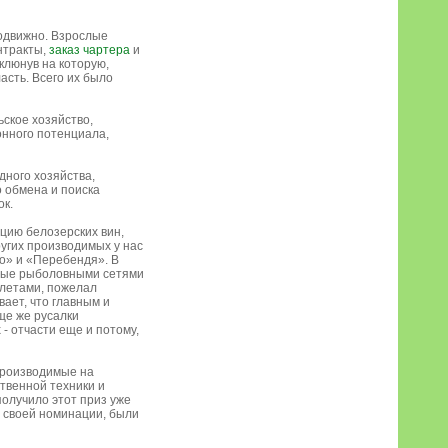
подвижно. Взрослые
нтракты,
заказ чартера
и
клюнув на которую,
асть. Всего их было
ское хозяйство,
нного потенциала,
дного хозяйства,
 обмена и поиска
ок.
ацию белозерских вин,
угих производимых у нас
о» и «Перебендя». В
анные рыболовными сетями
олетами, пожелал
ает, что главным и
ще же русалки
- отчасти еще и потому,
 производимые на
твенной техники и
олучило этот приз уже
в своей номинации, были