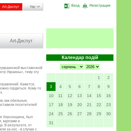
Вход
Регистрация
Art-Диспут
Укр
Art-Диспут
Календар подій
сеукраинской выставочной
нтр Украины», тему эту
1
2
правлений. Кажется,
3
4
5
6
7
8
9
можно гордиться. Кому-то
х.
10
11
12
13
14
15
16
в, как обильные,
17
18
19
20
21
22
23
аставили посетителей
24
25
26
27
28
29
30
тся Херсонщина, был
, карпами и
31
. В результате, от
и за нос - в случае с