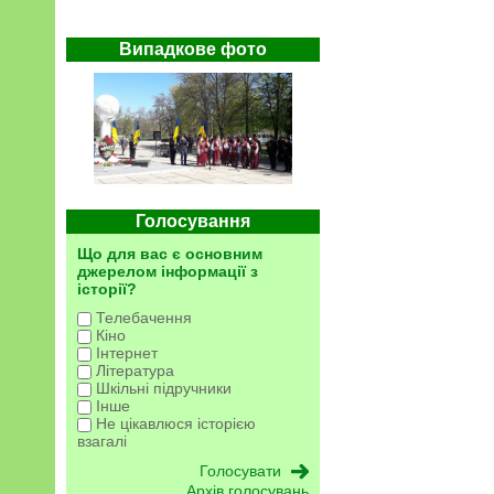
Випадкове фото
Голосування
Що для вас є основним
джерелом інформації з
історії?
Телебачення
Кіно
Інтернет
Література
Шкільні підручники
Інше
Не цікавлюся історією
взагалі
Архів голосувань