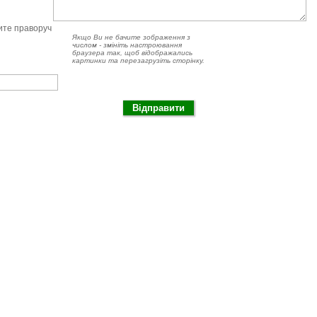
чите праворуч
Якщо Ви не бачите зображення з
числом - змініть настроювання
браузера так, щоб відображались
картинки та перезагрузіть сторінку.