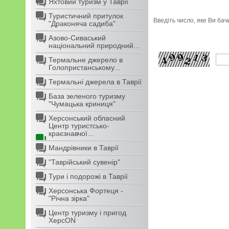
Яхтовий туризм у Таврії
Туристичний притулок
Введіть число, яке Ви ба
"Драконяча садиба"
Азово-Сиваський
національний природний...
Термальне джерело в
Голопристанському...
Термальні джерела в Таврії
База зеленого туризму
"Чумацька криниця"
Херсонський обласний
Центр туристсько-
краєзнавчої...
Мандрівники в Таврії
"Таврійський сувенір"
Тури і подорожі в Таврії
Херсонська Фортеця -
"Річна зірка"
Центр туризму і пригод
ХерсON