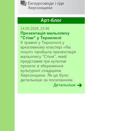
Екскурсоводи і гіди
Херсонщини
Арт-блог
14.05.2026, 23:46
Презентація мальопису
"Стіни" у Тернополі
9 травня у Тернополі у
креативному кластері «Na
пошті» пройшла презентація
мальопису "Стіни", який
представив три культові
проєкти зі збереження
культурної спадщини
Херсонщини. Як це було:
детальніше за посиланням.
Детальніше