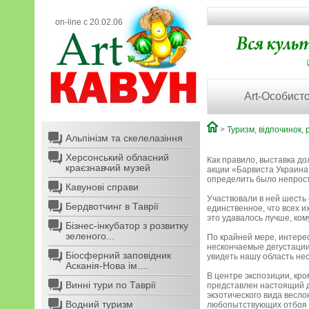
on-line с 20.02.06
Art-Особисто
>
Туризм, відпочинок, 
Альпінізм та скелелазіння
Херсонський обласний
Как правило, выставка д
краєзнавчий музей
акции «Барвиста Украина
определить было непрос
Кавунові справи
Участвовали в ней шесть
Бердвотчинг в Таврії
единственное, что всех и
это удавалось лучше, ком
Бізнес-інкубатор з розвитку
зеленого...
По крайней мере, интере
нескончаемые дегустации
Біосферний заповідник
увидеть нашу область нес
Асканія-Нова ім....
В центре экспозиции, кр
Винні тури по Таврії
представлен настоящий д
экзотического вида весл
Водний туризм
любопытствующих отбоя не