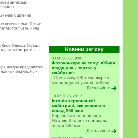
своем интервью
иленков:
авнении с другими
ых посещаемых. Только
ьтатом стал целый ряд
 Киев, Одесса. Однако
Новини регіону
 выставке потратила в
03.08.2026, 19:00
Фотоконкурс на тему: «Жива
когда каждое предприятие
спадщина - портал у
единый модуль. Ну и,
майбутнє»
Про конкурс Фотоконкурс з
міжнародною участю «Жива ...
Детальніше
10.07.2026, 23:13
Історія херсонської
майстрині, яка написала
понад 250 ікон
Херсонська іконописиця
Наталія Шалапко написала
понад 250 ікон. ...
Детальніше