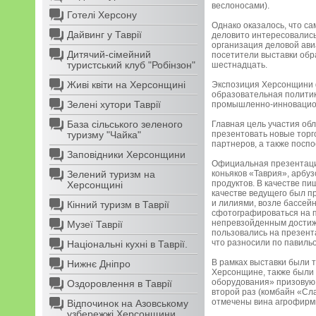
веслоносами).
Готелі Херсону
Однако оказалось, что са
Дайвинг у Таврії
деловито интересовались 
организация деловой ави
Дитячий-сімейний
посетители выставки обра
туристський клуб "Робінзон"
шестнадцать.
Живі квіти на Херсонщині
Экспозиция Херсонщини 
образовательная полити
Зелені хутори Таврії
промышленно-инновацион
База сільського зеленого
Главная цель участия обл
туризму "Чайка"
презентовать новые торг
партнеров, а также посп
Заповідники Херсонщини
Официальная презентация 
Зелений туризм на
коньяков «Таврия», арбу
продуктов. В качестве п
Херсонщині
качестве ведущего был п
и лилиями, возле бассейн
Кінний туризм в Таврії
сфотографироваться на п
непревзойденным достиже
Музеї Таврії
пользовались на презент
что разносили по павильо
Національні кухні в Таврії.
В рамках выставки были 
Нижнє Дніпро
Херсонщине, также были 
оборудования» призовую 
Оздоровлення в Таврії
второй раз (комбайн «Сла
отмечены вина агрофирм
Відпочинок на Азовському
узбережжі Херсонщини