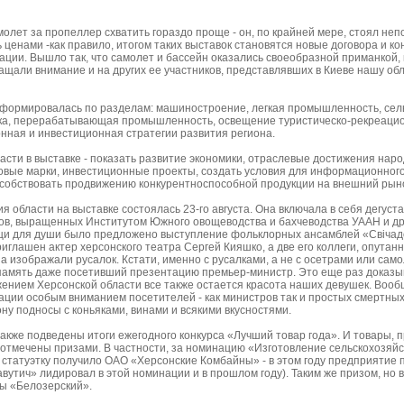
молет за пропеллер схватить гораздо проще - он, по крайней мере, стоял не
ценами -как правило, итогом таких выставок становятся новые договора и ко
ации. Вышло так, что самолет и бассейн оказались своеобразной приманкой, 
щали внимание и на других ее участников, представлявших в Киеве нашу обл
формировалась по разделам: машиностроение, легкая промышленность, сель
ка, перерабатывающая промышленность, освещение туристическо-рекреацио
ная и инвестиционная стратегии развития региона.
асти в выставке - показать развитие экономики, отраслевые достижения наро
овые марки, инвестиционные проекты, создать условия для информационного
особствовать продвижению конкурентноспособной продукции на внешний рын
области на выставке состоялась 23-го августа. Она включала в себя дегуст
зов, выращенных Институтом Южного овощеводства и бахчеводства УААН и др
ищи для души было предложено выступление фольклорных ансамблей «Свічад
риглашен актер херсонского театра Сергей Кияшко, а две его коллеги, опут
а изображали русалок. Кстати, именно с русалками, а не с осетрами или сам
амять даже посетивший презентацию премьер-министр. Это еще раз доказыв
нием Херсонской области все также остается красота наших девушек. Вооб
ации особым вниманием посетителей - как министров так и простых смертных 
ну подносы с коньяками, винами и всякими вкусностями.
также подведены итоги ежегодного конкурса «Лучший товар года». И товары,
отмечены призами. В частности, за номинацию «Изготовление сельскохозяйс
статуэтку получило ОАО «Херсонские Комбайны» - в этом году предприятие п
вутич» лидировал в этой номинации и в прошлом году). Таким же призом, но 
ы «Белозерский».