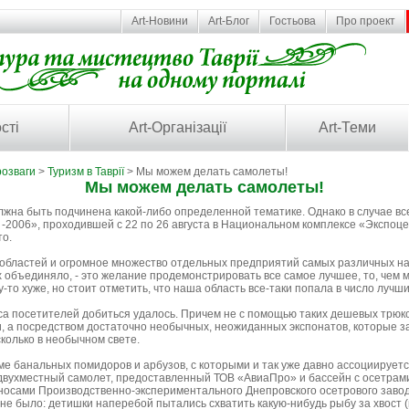
Art-Новини
Art-Блог
Гостьова
Про проект
сті
Art-Організації
Art-Теми
розваги
>
Туризм в Таврії
> Мы можем делать самолеты!
Мы можем делать самолеты!
олжна быть подчинена какой-либо определенной тематике. Однако в случае в
 -2006», проходившей с 22 по 26 августа в Национальном комплексе «Экспоце
то.
 областей и огромное множество отдельных предприятий самых различных на
х объединяло, - это желание продемонстрировать все самое лучшее, то, чем 
у-то хуже, но стоит отметить, что наша область все-таки попала в число лучши
са посетителей добиться удалось. Причем не с помощью таких дешевых трюко
, а посредством достаточно необычных, неожиданных экспонатов, которые з
колько в необычном свете.
оме банальных помидоров и арбузов, с которыми и так уже давно ассоциируе
вухместный самолет, предоставленный ТОВ «АвиаПро» и бассейн с осетрами
оносами Производственно-экспериментального Днепровского осетрового завода
 было: детишки наперебой пытались схватить какую-нибудь рыбу за хвост (ил