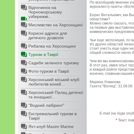
По всеобщему мнению уча
журналисту газеты «Взгл
Відпочинок на
Чорноморському
Борис Витальевич, как В
узбережжі...
областями?
Можно смело сказать, чт
Мисливство на Херсонщині
за первые два выставочн
коммерческих предложен
Корисні адреси для
дитячого дозвілля
Чьи еще экспозиции, по 
Из других областей личн
Рибалка на Херсонщині
стоит учесть еще один не
общей сложности около 40
Туризм в Таврії
Чем же мы компенсирова
Садиби зеленого туризму
В этот раз, имея опыт пр
и каждый район представ
Фото-туризм в Таврії
конечно, главным нашим к
Херсонський міський клуб
Марина Усманова
любителів коней...
Газета "Взгляд", 31.08.06
Херсонський Палац дитячої
та юнацької...
"Водний лабіринт"
Екстремальний туризм в
E-mail (не буде опу
Таврії
*
Текст по
Яхт-клуб Maxim Marine