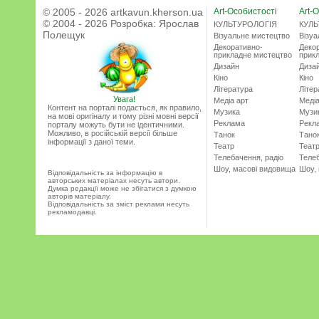
© 2005 - 2026 artkavun.kherson.ua
Art-Особистості
Art-О
© 2004 - 2026 Розробка:
Ярослав
КУЛЬТУРОЛОГІЯ
КУЛЬ
Полещук
Візуальне мистецтво
Візу
Декоративно-
Деко
прикладне мистецтво
прик
Дизайн
Диза
Кіно
Кіно
Література
Літер
Увага!
Медіа арт
Медіа
Контент на порталі подається, як правило,
Музика
Музи
на мові оригіналу и тому різні мовні версії
Реклама
Рекл
порталу можуть бути не ідентичними.
Можливо, в російській версії більше
Танок
Тано
інформації з даної теми.
Театр
Теат
Телебачення, радіо
Телеб
Шоу, масові видовища
Шоу,
Відповідальність за інформацію в
авторських матеріалах несуть автори.
Думка редакції може не збігатися з думкою
авторів матеріалу.
Відповідальність за зміст реклами несуть
рекламодавці.