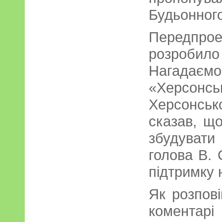
Будьонного
Передпр
розроби
Нагадаємо,
«Херсонс
Херсонсь
сказав, щ
збудуват
голова В. 
підтримку 
Як розпов
коментар