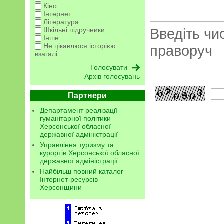
Кіно
Інтернет
Література
Введіть чи
Шкільні підручники
Інше
Не цікавлюся історією
праворуч
взагалі
Архів голосувань
Партнери
Департамент реалізації
гуманітарної політики
Херсонської обласної
державної адміністрації
Управління туризму та
курортів Херсонської обласної
державної адміністрації
Найбільш повний каталог
Інтернет-ресурсів
Херсонщини