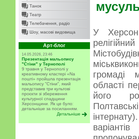
мусуль
Танок
Театр
Телебачення, радіо
У Херсон
Шоу, масові видовища
релігійни
Арт-блог
Містоб
14.05.2026, 23:46
Презентація мальопису
міськвико
"Стіни" у Тернополі
9 травня у Тернополі у
громаді 
креативному кластері «Na
пошті» пройшла презентація
області п
мальопису "Стіни", який
представив три культові
його ро
проєкти зі збереження
культурної спадщини
Полтавсь
Херсонщини. Як це було:
детальніше за посиланням.
Детальніше
інтернату)
варіант
пропонув