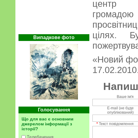
центр ви
громадо
просвітни
цілях. Б
Випадкове фото
пожертвув
«Новий фор
17.02.2010.
Напиші
Ваше ім'я
E-mail (не буде
Голосування
опублікований)
Що для вас є основним
джерелом інформації з
*
Текст повідомлення
історії?
Телебачення