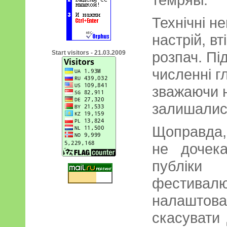
Технічні н
настрій, в
розпач. Пі
Start visitors - 21.03.2009
численні гл
зважаючи н
залишалися
Щоправда, 
не дочека
публіки 
фестив
налаштова
скасувати 