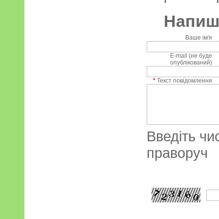
Напиші
Ваше ім'я
E-mail (не буде
опублікований)
*
Текст повідомлення
Введіть чи
праворуч