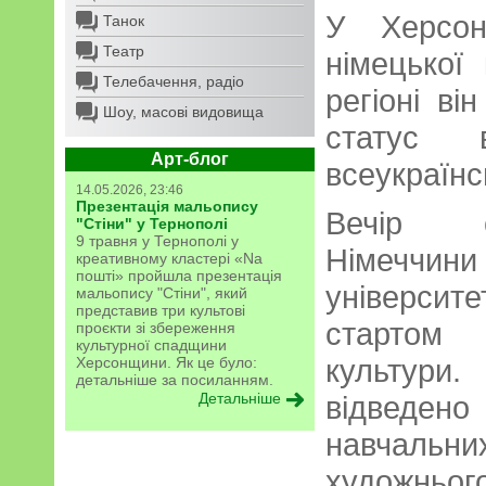
У Херсон
Танок
Театр
німецької
Телебачення, радіо
регіоні в
Шоу, масові видовища
статус 
Арт-блог
всеукраїнс
14.05.2026, 23:46
Презентація мальопису
Вечір с
"Стіни" у Тернополі
9 травня у Тернополі у
Німеччини 
креативному кластері «Na
пошті» пройшла презентація
універси
мальопису "Стіни", який
представив три культові
стартом 
проєкти зі збереження
культурної спадщини
культури
Херсонщини. Як це було:
детальніше за посиланням.
Детальніше
відведен
навчаль
художньо