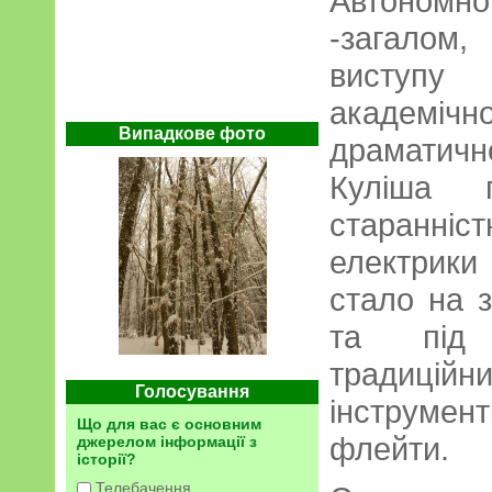
Автономн
-загалом
виступу 
академ
Випадкове фото
драматичн
Куліша 
старанніс
електрики
стало на з
та під 
традиц
Голосування
інструмен
Що для вас є основним
флейти.
джерелом інформації з
історії?
Телебачення