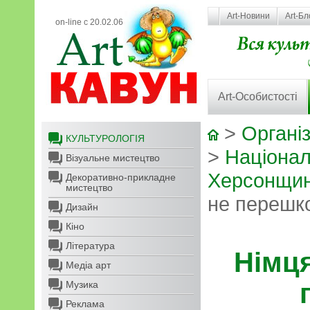
Art-Новини
Art-Бл
on-line с 20.02.06
Art-Особистості
>
Організ
КУЛЬТУРОЛОГІЯ
>
Націонал
Візуальне мистецтво
Херсонщи
Декоративно-прикладне
мистецтво
не перешк
Дизайн
Кіно
Література
Німця
Медіа арт
Музика
Реклама