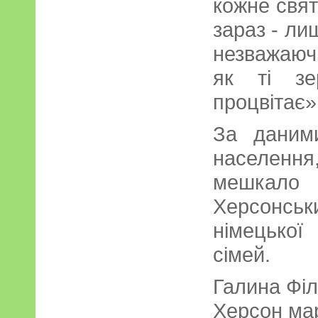
кожне свят
зараз - лиш
незважаюч
як ті зе
процвітає»
За даним
населен
мешкало 
Херсонс
німецької
сімей.
Галина Філ
Херсон мар