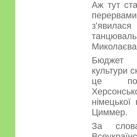
Аж тут ст
перерва
з'явилас
танцюва
Миколаєва 
Бюджет Ф
культури с
це пов
Херсонсь
німецької 
Циммер.
За слова
Всеукра