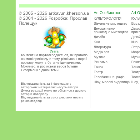
© 2005 - 2026 artkavun.kherson.ua
Art-Особистості
Art-О
© 2004 - 2026 Розробка:
Ярослав
КУЛЬТУРОЛОГІЯ
КУЛЬ
Полещук
Візуальне мистецтво
Візу
Декоративно-
Деко
прикладне мистецтво
прик
Дизайн
Диза
Кіно
Кіно
Література
Літер
Увага!
Медіа арт
Медіа
Контент на порталі подається, як правило,
Музика
Музи
на мові оригіналу и тому різні мовні версії
Реклама
Рекл
порталу можуть бути не ідентичними.
Можливо, в російській версії більше
Танок
Тано
інформації з даної теми.
Театр
Теат
Телебачення, радіо
Телеб
Шоу, масові видовища
Шоу,
Відповідальність за інформацію в
авторських матеріалах несуть автори.
Думка редакції може не збігатися з думкою
авторів матеріалу.
Відповідальність за зміст реклами несуть
рекламодавці.