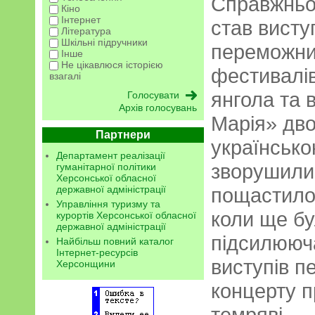
Справжньо
Кіно
Інтернет
став висту
Література
Шкільні підручники
переможниц
Інше
Не цікавлюся історією
фестивалів
взагалі
янгола та 
Архів голосувань
Марія» дв
Партнери
українсько
Департамент реалізації
зворушили 
гуманітарної політики
Херсонської обласної
державної адміністрації
пощастило
Управління туризму та
коли ще бу
курортів Херсонської обласної
державної адміністрації
підсилююч
Найбільш повний каталог
Інтернет-ресурсів
виступів п
Херсонщини
концерту п
темряві.