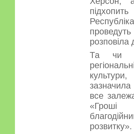
Херсон, 
підхо
Республі
проведуть
розповіла 
Та чи ст
регіональ
культури
зазначила
все залеж
«Гроші 
благодій
розвитку»