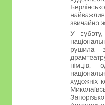
Берлінсь
найважли
звичайно ж
У суботу,
націона
рушила в
драмтеат
німців, 
національн
художніх к
Миколаї
Запоріз