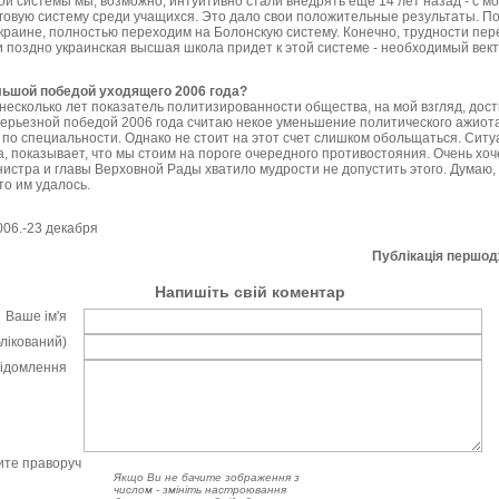
ой системы мы, возможно, интуитивно стали внедрять еще 14 лет назад - с м
говую систему среди учащихся. Это дало свои положительные результаты. По
Украине, полностью переходим на Болонскую систему. Конечно, трудности пер
и поздно украинская высшая школа придет к этой системе - необходимый век
ольшой победой уходящего 2006 года?
несколько лет показатель политизированности общества, на мой взгляд, дост
серьезной победой 2006 года считаю некое уменьшение политического ажиота
по специальности. Однако не стоит на этот счет слишком обольщаться. Ситуа
, показывает, что мы стоим на пороге очередного противостояния. Очень хоч
истра и главы Верховной Рады хватило мудрости не допустить этого. Думаю,
то им удалось.
006.-23 декабря
Публікація першо
Напишіть свій коментар
Ваше ім'я
блікований)
відомлення
чите праворуч
Якщо Ви не бачите зображення з
числом - змініть настроювання