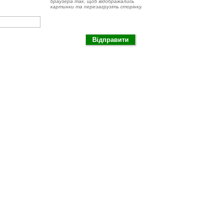
браузера так, щоб відображались
картинки та перезагрузіть сторінку.