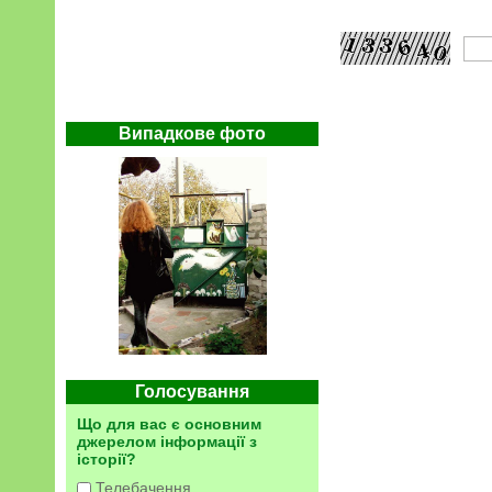
Випадкове фото
Голосування
Що для вас є основним
джерелом інформації з
історії?
Телебачення