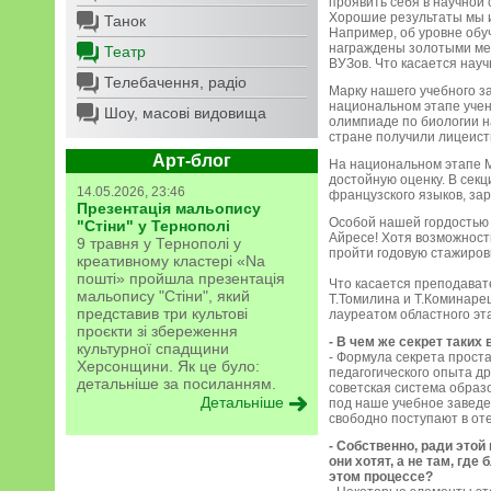
проявить себя в научной 
Хорошие результаты мы и
Танок
Например, об уровне обуч
награждены золотыми мед
Театр
ВУЗов. Что касается науч
Телебачення, радіо
Марку нашего учебного з
национальном этапе учен
Шоу, масові видовища
олимпиаде по биологии н
стране получили лицеисты
Арт-блог
На национальном этапе М
достойную оценку. В секц
14.05.2026, 23:46
французского языков, зар
Презентація мальопису
Особой нашей гордостью 
"Стіни" у Тернополі
Айресе! Хотя возможность
9 травня у Тернополі у
пройти годовую стажировк
креативному кластері «Na
пошті» пройшла презентація
Что касается преподавате
мальопису "Стіни", який
Т.Томилина и Т.Коминарец
представив три культові
лауреатом областного эта
проєкти зі збереження
- В чем же секрет таки
культурної спадщини
- Формула секрета прост
Херсонщини. Як це було:
педагогического опыта др
детальніше за посиланням.
советская система образ
Детальніше
под наше учебное заведе
свободно поступают в от
- Собственно, ради это
они хотят, а не там, гд
этом процессе?