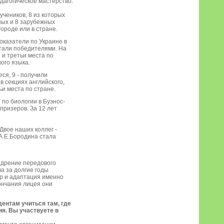
едагогическое мастерство.
учеников, 8 из которых
ных и 8 зарубежных
городе или в стране.
оказатели по Украине в
стали победителями. На
 и третьи места по
ого языка.
ся, 9 - получили
в секциях английского,
ьи места по стране.
по биологии в Буэнос-
призеров. За 12 лет
Двое наших коллег -
 А Е.Бородина стала
едрение передового
а за долгие годы
ор и адаптация именно
ончания лицея они
ентам учиться там, где
ия. Вы участвуете в