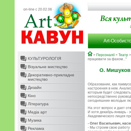
on-line с 20.02.06
Art-Особисто
>
Персоналії
>
Театр
КУЛЬТУРОЛОГІЯ
працювати за фахом..."
Візуальне мистецтво
О. Мишуков:
Декоративно-прикладне
мистецтво
Образование, как лакмус
Дизайн
настроения в нем. Анали
которым будет следовать
Кіно
непосредственно руковод
сегодняшние молодые лю
Література
На этот вопрос и дает о
Медіа арт
И хотя декабрь-январь - 
Академического лицея при
Музика
- Олег Васильевич, нас
- Мы строим свою работу
Реклама