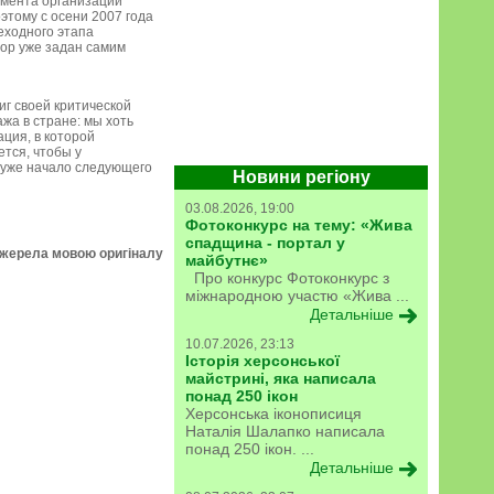
омента организации
этому с осени 2007 года
еходного этапа
тор уже задан самим
иг своей критической
жа в стране: мы хоть
ция, в которой
ется, чтобы у
 уже начало следующего
Новини регіону
03.08.2026, 19:00
Фотоконкурс на тему: «Жива
спадщина - портал у
джерела мовою оригіналу
майбутнє»
Про конкурс Фотоконкурс з
міжнародною участю «Жива ...
Детальніше
10.07.2026, 23:13
Історія херсонської
майстрині, яка написала
понад 250 ікон
Херсонська іконописиця
Наталія Шалапко написала
понад 250 ікон. ...
Детальніше