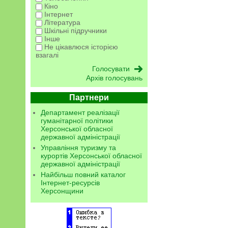
Кіно
Інтернет
Література
Шкільні підручники
Інше
Не цікавлюся історією
взагалі
Архів голосувань
Партнери
Департамент реалізації
гуманітарної політики
Херсонської обласної
державної адміністрації
Управління туризму та
курортів Херсонської обласної
державної адміністрації
Найбільш повний каталог
Інтернет-ресурсів
Херсонщини