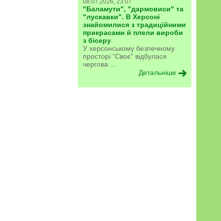
08.07.2026, 23:07
"Баламути", "дармовиси" та
"лускавки". В Херсоні
знайомилися з традиційними
прикрасами й плели вироби
з бісеру
У херсонському безпечному
просторі “Своє” відбулася
чергова ...
Детальніше