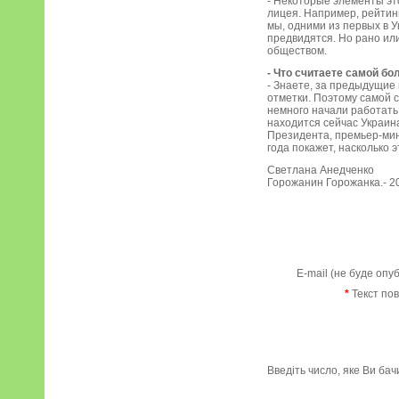
- Некоторые элементы эт
лицея. Например, рейтин
мы, одними из первых в 
предвидятся. Но рано ил
обществом.
- Что считаете самой б
- Знаете, за предыдущие 
отметки. Поэтому самой 
немного начали работать 
находится сейчас Украина
Президента, премьер-мин
года покажет, насколько э
Светлана Анедченко
Горожанин Горожанка.- 2
E-mail (не буде опу
*
Текст по
Введіть число, яке Ви ба