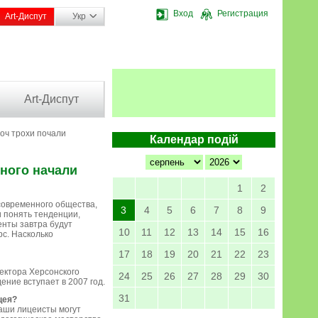
Вход
Регистрация
Art-Диспут
Укр
Art-Диспут
хоч трохи почали
Календар подій
много начали
1
2
 современного общества,
3
4
5
6
7
8
9
 понять тенденции,
енты завтра будут
10
11
12
13
14
15
16
рс. Насколько
17
18
19
20
21
22
23
ректора Херсонского
24
25
26
27
28
29
30
ение вступает в 2007 год.
31
цея?
наши лицеисты могут