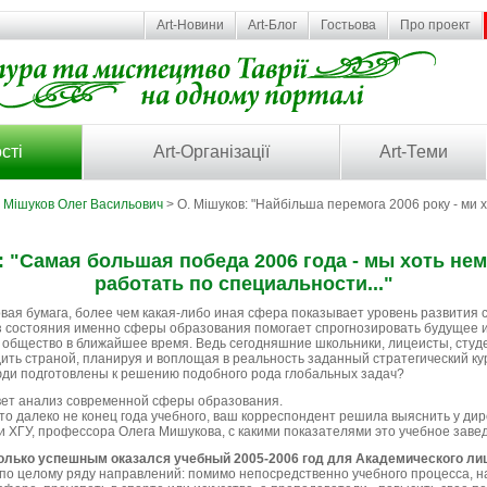
Art-Новини
Art-Блог
Гостьова
Про проект
сті
Art-Організації
Art-Теми
>
Мішуков Олег Васильович
> О. Мішуков: "Найбільша перемога 2006 року - ми 
 "Самая большая победа 2006 года - мы хоть не
работать по специальности..."
овая бумага, более чем какая-либо иная сфера показывает уровень развития
з состояния именно сферы образования помогает спрогнозировать будущее и
 общество в ближайшее время. Ведь сегодняшние школьники, лицеисты, студ
ить страной, планируя и воплощая в реальность заданный стратегический ку
ди подготовлены к решению подобного рода глобальных задач?
твет анализ современной сферы образования.
это далеко не конец года учебного, ваш корреспондент решила выяснить у ди
 ХГУ, профессора Олега Мишукова, с какими показателями это учебное завед
колько успешным оказался учебный 2005-2006 год для Академического ли
 по целому ряду направлений: помимо непосредственно учебного процесса, 