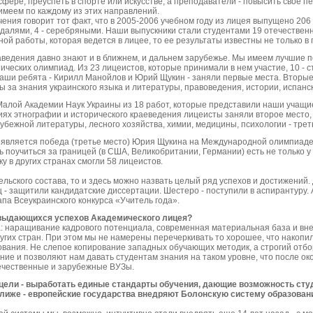
сфере, преуспеть в спорте или искусстве, а преподаватели - повысить свое п
меем по каждому из этих направлений.
ения говорит тот факт, что в 2005-2006 учебном году из лицея выпущено 206 
алями, 4 - серебряными. Наши выпускники стали студентами 19 отечествен
ной работы, которая ведется в лицее, то ее результаты известны не только в 
аведения давно знают и в ближнем, и дальнем зарубежье. Мы имеем лучшие п
ических олимпиад. Из 23 лицеистов, которые принимали в нем участие, 10 - 
аши ребята - Кирилл Манойлов и Юрий Щукин - заняли первые места. Вторые
 за знания украинского языка и литературы, правоведения, истории, испанск
алой Академии Наук Украины из 18 работ, которые представили наши учащие
иях этнографии и исторического краеведения лицеисты заняли второе место, 
убежной литературы, лесного хозяйства, химии, медицины, психологии - трет
является победа (третье место) Юрия Щукина на Международной олимпиаде 
 поучиться за границей (в США, Великобритании, Германии) есть не только у 
у в других странах смогли 58 лицеистов.
льского состава, то и здесь можно назвать целый ряд успехов и достижений. 
 - защитили кандидатские диссертации. Шестеро - поступили в аспирантуру.
па Всеукраинского конкурса «Учитель года».
х выдающихся успехов Академического лицея?
а: наращивание кадрового потенциала, современная материальная база и вн
угих стран. При этом мы не намерены перечеркивать то хорошее, что накопил
ования. Не слепое копирование западных обучающих методик, а строгий отб
ние и позволяют нам давать студентам знания на таком уровне, что после ок
ечественные и зарубежные ВУЗы.
й цели - выработать единые стандарты обучения, дающие возможность студ
е ближе - европейские государства внедряют Болонскую систему образован