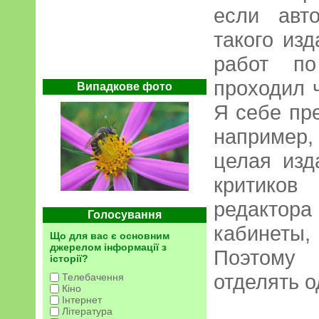
если авт
такого изд
работ по
проходил 
Випадкове фото
Я себе пр
например,
целая изд
критиков
редактор
Голосування
кабинеты
Що для вас є основним
джерелом інформації з
Поэтому
історії?
отделять о
Телебачення
Кіно
Інтернет
Література