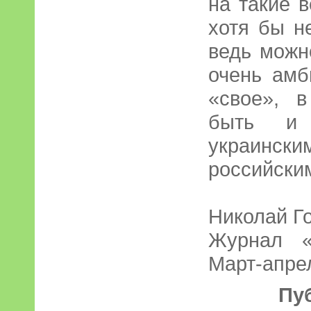
на такие 
хотя бы н
ведь можн
очень амб
«свое», 
быть и 
украинск
российским
Николай Г
Журнал 
Март-апре
Пу