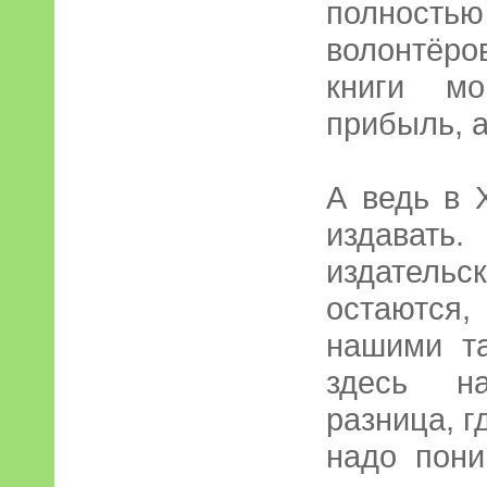
полность
волонтёро
книги м
прибыль, а
А ведь в 
издават
издательс
остаются,
нашими т
здесь н
разница, г
надо пони