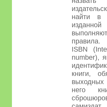
назвать
издатель
найти в 
изданно
выполняю
правила. 
ISBN (Inte
number), 
идентифи
книги, о
выходных 
него кн
сброшюро
самиздат