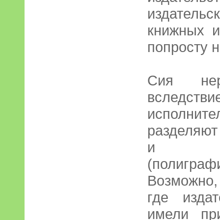
издательс
книжных и
попросту н
Сия нер
вследствие
исполни
разделяют
и "т
(полигр
Возможно, 
где издат
имели пр