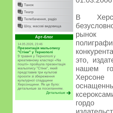
Танок
Театр
В Херсо
Телебачення, радіо
безуслов
Шоу, масові видовища
рыно
Арт-блог
полиграф
14.05.2026, 23:46
Презентація мальопису
конкурен
"Стіни" у Тернополі
9 травня у Тернополі у
это, изда
креативному кластері «Na
пошті» пройшла презентація
нашем го
мальопису "Стіни", який
представив три культові
Херсоне 
проєкти зі збереження
культурної спадщини
оснаще
Херсонщини. Як це було:
детальніше за посиланням.
ксерокса
Детальніше
гордо
издател