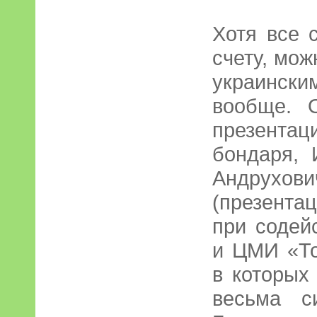
Хотя все 
счету, мож
украинс
вообще. 
презента
бондаря,
Андрухов
(презента
при содей
и ЦМИ «То
в которых
весьма с