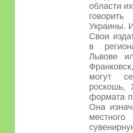
области их
говорить
Украины. И
Свои изда
в регион
Львове и
Франковск
могут се
роскошь, 
формата п
Она изнач
местного
сувенирну