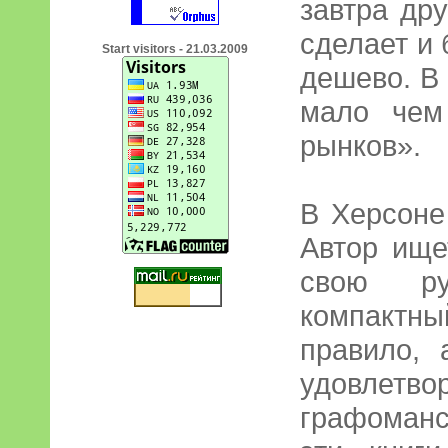
завтра дру
сделает и 
Start visitors - 21.03.2009
дешево. В
мало чем
рынков».
В Херсоне
Автор ище
свою ру
компактн
правило, 
удовлет
графоман