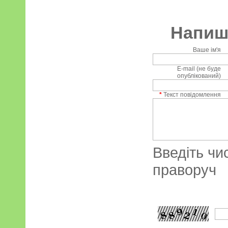
Напиші
Ваше ім'я
E-mail (не буде
опублікований)
*
Текст повідомлення
Введіть чи
праворуч