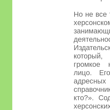
Но не все 
херсонс
занимаю
деятельно
Издател
который,
громкое 
лицо. Ег
адресны
справочни
кто?». Со
херсонск