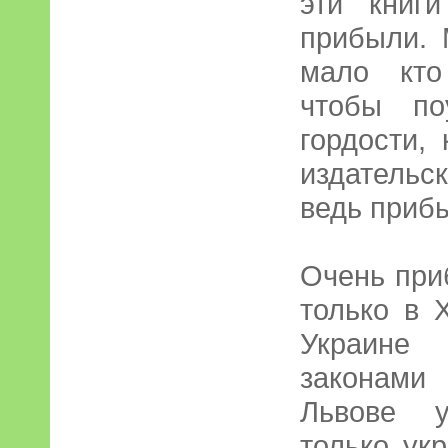
эти книг
прибыли. 
мало кто
чтобы по
гордости,
издательс
ведь приб
Очень при
только в 
Украине 
законами 
Львове у
только ук