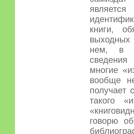
являе
идентифи
книги, о
выходных
нем, в ч
сведения
многие «и
вообще н
получает 
такого «
«книговид
говорю об
библиограф