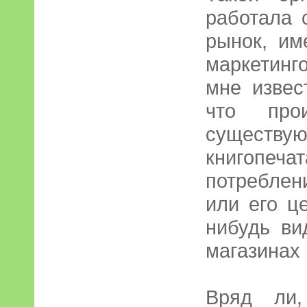
работала 
рынок, им
маркетинго
мне извес
что про
сущест
книгопеч
потребле
или его ц
нибудь ви
магазинах 
Вряд ли,