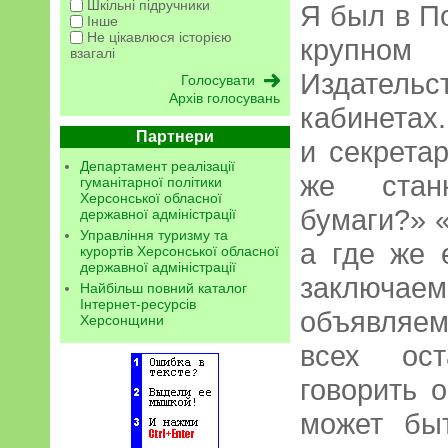
Шкільні підручники
Я был в П
Інше
Не цікавлюся історією
крупно
взагалі
Издательс
Архів голосувань
кабинетах
Партнери
и секрета
Департамент реалізації
же станк
гуманітарної політики
Херсонської обласної
бумаги?» «
державної адміністрації
Управління туризму та
а где же
курортів Херсонської обласної
державної адміністрації
заключаем
Найбільш повний каталог
Інтернет-ресурсів
объявляем
Херсонщини
всех ост
говорить о
может бы