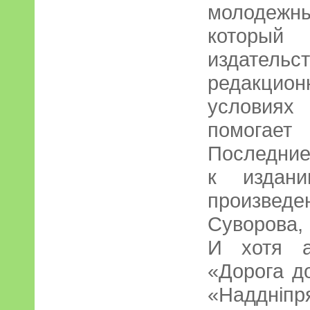
молодежн
который
издатель
редакцио
условиях
помогае
Последние
к издан
произве
Суворова,
И хотя а
«Дорога д
«Наддніп