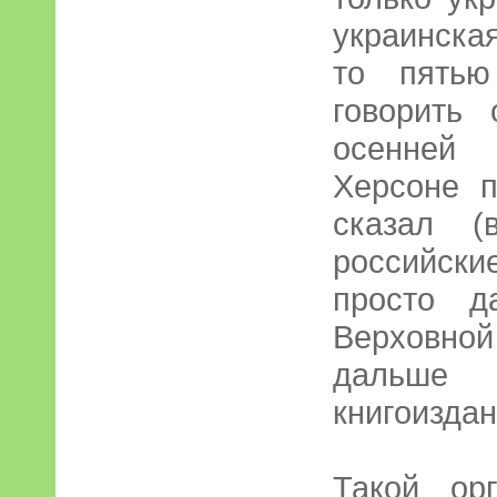
украинска
то пятью
говорить
осенней 
Херсоне 
сказал (
российск
просто д
Верховно
дальше у
книгоиздан
Такой ор