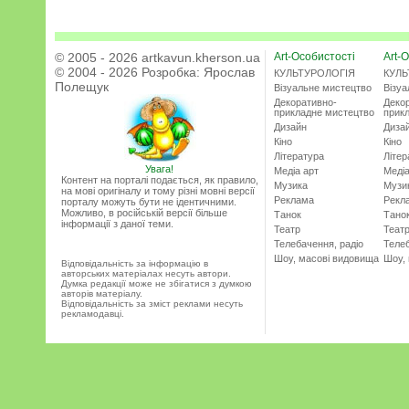
© 2005 - 2026 artkavun.kherson.ua
Art-Особистості
Art-О
© 2004 - 2026 Розробка:
Ярослав
КУЛЬТУРОЛОГІЯ
КУЛЬ
Полещук
Візуальне мистецтво
Візу
Декоративно-
Деко
прикладне мистецтво
прик
Дизайн
Диза
Кіно
Кіно
Література
Літер
Увага!
Медіа арт
Медіа
Контент на порталі подається, як правило,
Музика
Музи
на мові оригіналу и тому різні мовні версії
Реклама
Рекл
порталу можуть бути не ідентичними.
Можливо, в російській версії більше
Танок
Тано
інформації з даної теми.
Театр
Теат
Телебачення, радіо
Телеб
Шоу, масові видовища
Шоу,
Відповідальність за інформацію в
авторських матеріалах несуть автори.
Думка редакції може не збігатися з думкою
авторів матеріалу.
Відповідальність за зміст реклами несуть
рекламодавці.