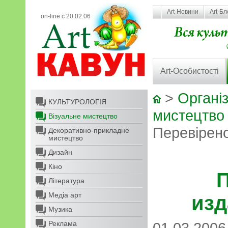
Art-Новини
Art-Бл
on-line с 20.02.06
Art-Особистості
>
Організ
КУЛЬТУРОЛОГІЯ
мистецтво
Візуальне мистецтво
Перевірен
Декоративно-прикладне
мистецтво
Дизайн
Кіно
П
Література
Медіа арт
изд
Музика
Реклама
01.03.2006