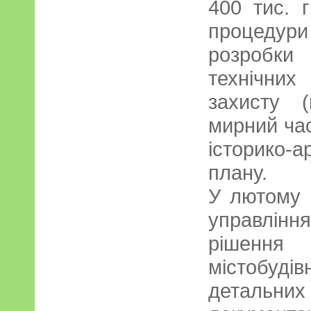
400 тис. г
процедури 
розробки
технічних
захисту (
мирний час
історико-
плану.
У лютому 
управлінн
рішенн
містобуд
детальних