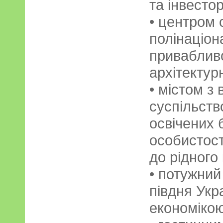
та інвестор
• центром 
полінаціон
приваблив
архітекту
• містом з
суспільств
освічених 
особистост
до рідного
• потужни
півдня Укр
економікою