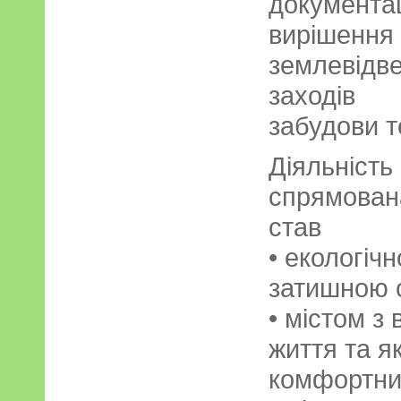
документ
вирішен
землевід
заходів
забудови т
Діяльність
спрямован
став
• екологіч
затишною с
• містом з
життя та я
комфортни