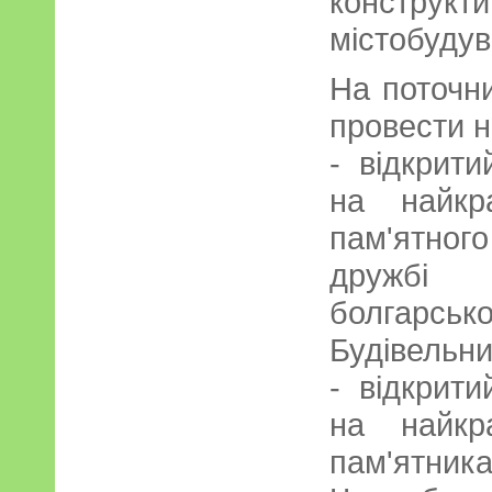
конструкт
містобудув
На поточни
провести н
- відкрити
на найкр
пам'ятног
дружбі
болгарсь
Будівельни
- відкрити
на найкр
пам'я