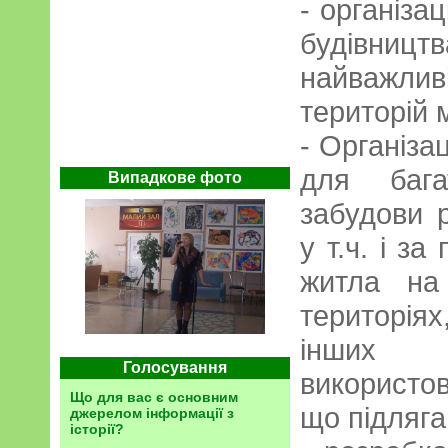
- організац
будівниц
найважл
територій м
- Організа
для бага
Випадкове фото
забудови р
у т.ч. і з
житла на
територія
інших
Голосування
використов
Що для вас є основним
що підляга
джерелом інформації з
історії?