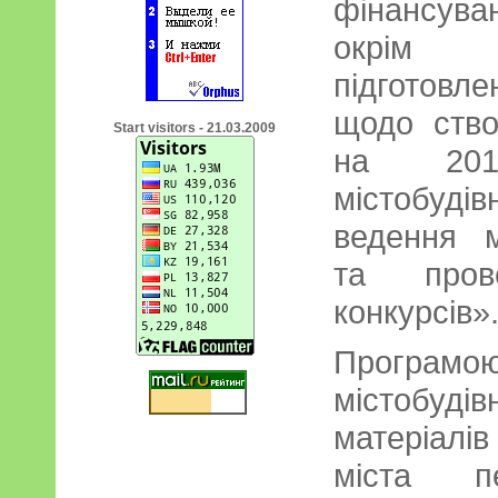
фінансув
окрім м
підготовле
щодо ство
Start visitors - 21.03.2009
на 201
містобуд
ведення м
та прове
конкурсів»
Програмою
містобудів
матеріал
міста пе