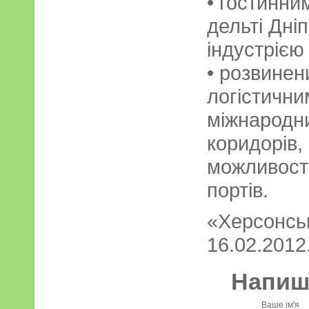
• гостинни
дельті Дні
індустрією
• розвинен
логістични
міжнародн
коридорів,
можливості
портів.
«Херсонськ
16.02.2012.
Напиші
Ваше ім'я