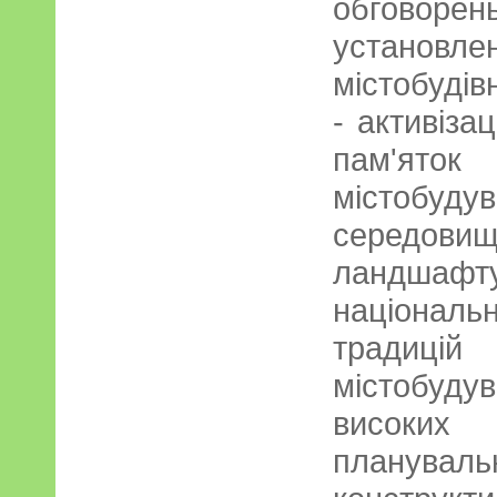
обговоре
устано
містобудів
- активіза
пам'ято
містобуд
середо
ландшафт
націонал
традиці
містобуд
високи
плануваль