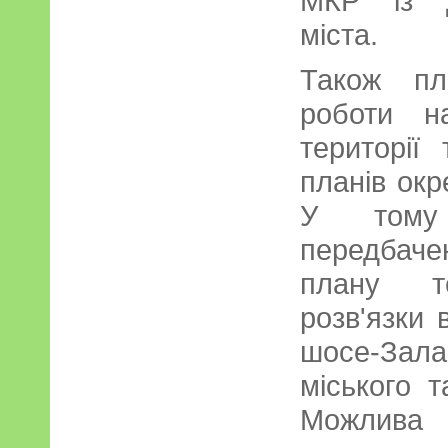
МКР із Д
міста.
Також пл
роботи н
території
планів окр
У тому 
передбаче
плану те
розв'язки 
шосе-Зала
міського 
Можлива