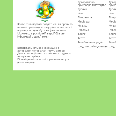
Декоративно-
Деко
прикладне мистецтво
прик
Дизайн
Диза
Кіно
Кіно
Література
Літер
Увага!
Медіа арт
Медіа
Контент на порталі подається, як правило,
Музика
Музи
на мові оригіналу и тому різні мовні версії
Реклама
Рекл
порталу можуть бути не ідентичними.
Можливо, в російській версії більше
Танок
Тано
інформації з даної теми.
Театр
Теат
Телебачення, радіо
Телеб
Шоу, масові видовища
Шоу,
Відповідальність за інформацію в
авторських матеріалах несуть автори.
Думка редакції може не збігатися з думкою
авторів матеріалу.
Відповідальність за зміст реклами несуть
рекламодавці.