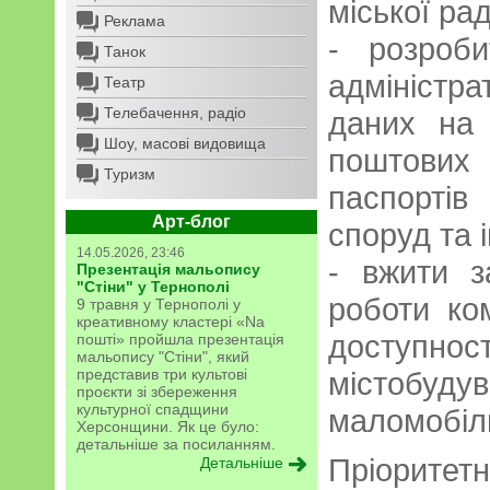
міської ра
Реклама
- розроб
Танок
адміністр
Театр
Телебачення, радіо
даних на 
Шоу, масові видовища
поштови
Туризм
паспортів
Арт-блог
споруд та і
14.05.2026, 23:46
- вжити з
Презентація мальопису
"Стіни" у Тернополі
роботи ко
9 травня у Тернополі у
креативному кластері «Na
доступ
пошті» пройшла презентація
мальопису "Стіни", який
представив три культові
місто
проєкти зі збереження
культурної спадщини
маломобіл
Херсонщини. Як це було:
детальніше за посиланням.
Пріоритет
Детальніше