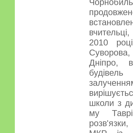
Чорнобиль
продов
встановле
вчительці,
2010 роц
Суворова
Дніпро, 
будівель
залучення
вирішуєть
школи з д
му Таврі
розв'язки,