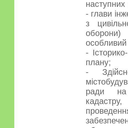
наступних 
- глави ін
з цивільн
оборони
особливий 
- Історико
плану;
- Здійсн
містобудув
ради на 
кадастру,
провед
забезпе