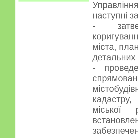
Управлінн
наступні з
- затве
коригуван
міста, пла
детальних 
- провед
спрямов
містобуд
кадастру,
міської 
встанов
забезпечен