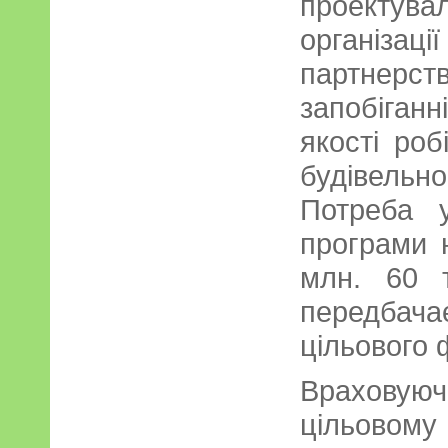
проектувал
організа
партне
запобіган
якості роб
будівельно
Потреба у
програми 
млн. 60 т
передбач
цільового 
Враховую
цільовому