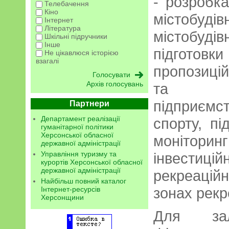
- розробк
Телебачення
Кіно
містобу
Інтернет
Література
містобуді
Шкільні підручники
Інше
підгото
Не цікавлюся історією
взагалі
пропозиці
Архів голосувань
та коме
підприємс
Партнери
Департамент реалізації
спорту, пі
гуманітарної політики
Херсонської обласної
моніто
державної адміністрації
Управління туризму та
інвестицій
курортів Херсонської обласної
державної адміністрації
рекреаційн
Найбільш повний каталог
зонах рекр
Інтернет-ресурсів
Херсонщини
Для зал