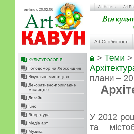
Art-Новини
Art-Бл
on-line с 20.02.06
Art-Особистості
>
Теми
КУЛЬТУРОЛОГІЯ
Архітектур
Голодомор на Херсонщині
плани – 20
Візуальне мистецтво
Декоративно-прикладне
Архіт
мистецтво
Дизайн
Кіно
У 2012 роц
Література
Медіа арт
та місто
Музика