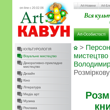
Art-Новини
Art-Бл
on-line с 20.02.06
Art-Особистості
>
Персон
КУЛЬТУРОЛОГІЯ
мистецтво
Візуальне мистецтво
Володимир
Декоративно-прикладне
мистецтво
Розміркову
Дизайн
Кіно
Література
Розм
Медіа арт
Музика
кни
Реклама