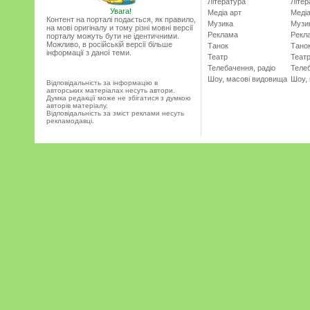
Література
Літер
Увага!
Медіа арт
Медіа
Контент на порталі подається, як правило,
Музика
Музи
на мові оригіналу и тому різні мовні версії
Реклама
Рекл
порталу можуть бути не ідентичними.
Можливо, в російській версії більше
Танок
Тано
інформації з даної теми.
Театр
Теат
Телебачення, радіо
Телеб
Шоу, масові видовища
Шоу,
Відповідальність за інформацію в
авторських матеріалах несуть автори.
Думка редакції може не збігатися з думкою
авторів матеріалу.
Відповідальність за зміст реклами несуть
рекламодавці.