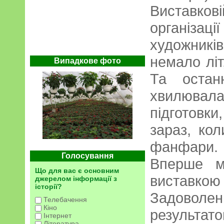
Виставк
організац
художник
немало літ
Випадкове фото
Та остан
хвилювал
підготовки,
зараз, кол
фанфари.
Голосування
Вперше м
Що для вас є основним
вистав
джерелом інформації з
історії?
Задоволе
Телебачення
Кіно
результато
Інтернет
Література