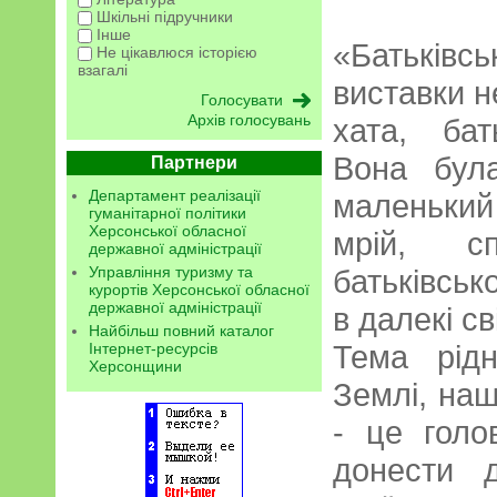
Шкільні підручники
Інше
«Батьків
Не цікавлюся історією
взагалі
виставки н
Архів голосувань
хата, бат
Вона бул
Партнери
Департамент реалізації
маленький
гуманітарної політики
Херсонської обласної
мрій, с
державної адміністрації
Управління туризму та
батьківськ
курортів Херсонської обласної
державної адміністрації
в далекі сві
Найбільш повний каталог
Тема рід
Інтернет-ресурсів
Херсонщини
Землі, наш
- це голо
донести 