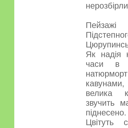
нерозбірли
Пейзажі 
Підстеп
Цюрупинськ
Як надія 
часи в е
натюрморти
кавунами,
велика к
звучить м
піднесено.
Цвітуть 