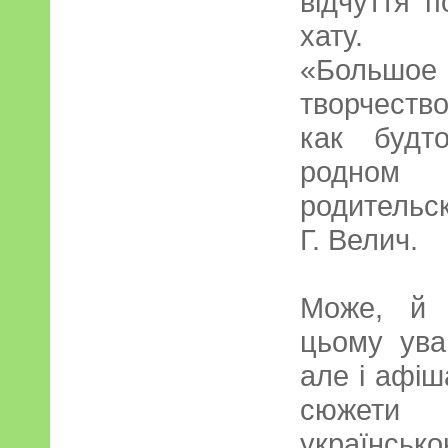
відчуття п
хату.
«Большо
творчеств
как будт
родном 
родительск
Г. Велич.
Може, й 
цьому ува
але і афіша
сюжети
українсько