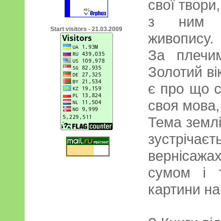
свої твори
з ним з
Start visitors - 21.03.2009
живопису.
За плечим
Золотий ві
є про що с
своя мова, 
Тема землі
зустріч
вернісажах
сумом і 
картини на