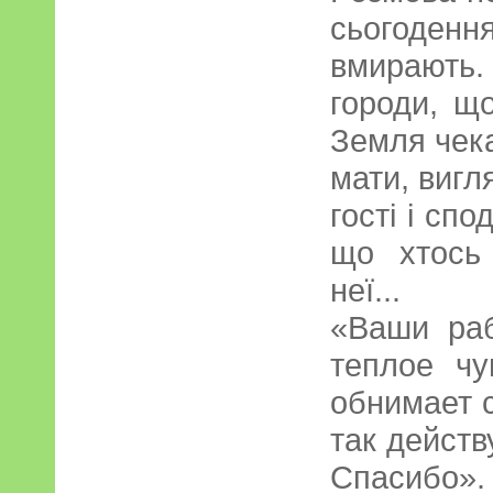
сьогодення
вмирають.
городи, щ
Земля чека
мати, вигл
гості і спо
що хтось
неї...
«Ваши ра
теплое чу
обнимает 
так действ
Спасибо»