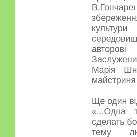
В.Гончарен
збережен
культури 
середови
авторов
Заслужен
Марія Шн
майстриня
Ще один від
«...Одна
сделать бо
тему лю