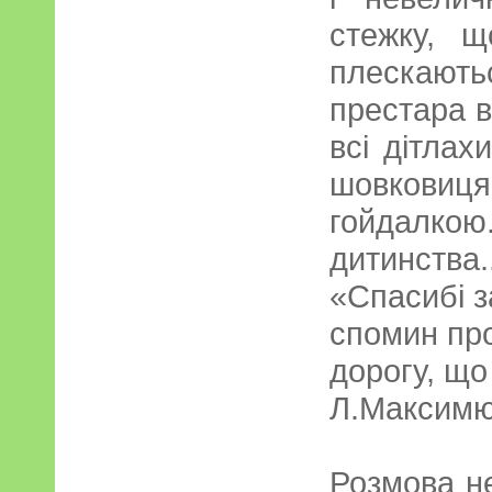
стежку, щ
плескаютьс
престара в
всі дітлах
шовков
гойдалк
дитинства..
«Спасибі з
спомин про
дорогу, що
Л.Максимю
Розмова н