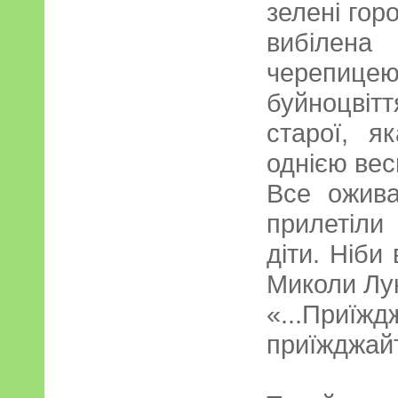
зелені горо
вибілена
черепицею
буйноцві
старої, я
однією вес
Все ожива
прилетіли 
діти. Ніби
Миколи Лук
«...Приї
приїжджайт