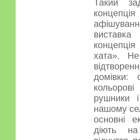
Такий за
концеп
афішування
виставка
концепці
хата». Н
відтворен
домівки: 
кольоров
рушники і
нашому сел
основні е
діють на