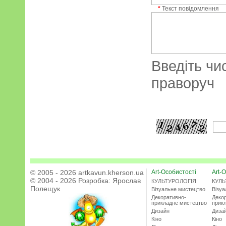
*
Текст повідомлення
Введіть чи
праворуч
© 2005 - 2026 artkavun.kherson.ua
Art-Особистості
Art-О
© 2004 - 2026 Розробка:
Ярослав
КУЛЬТУРОЛОГІЯ
КУЛЬ
Полещук
Візуальне мистецтво
Візу
Декоративно-
Деко
прикладне мистецтво
прик
Дизайн
Диза
Кіно
Кіно