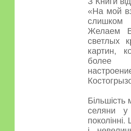
З Книги від
«На мой в
слишком 
Желаем В
светлых 
картин, к
более 
настроени
Костогрыз
Більшість 
селяни у
поколінні.
і невелич