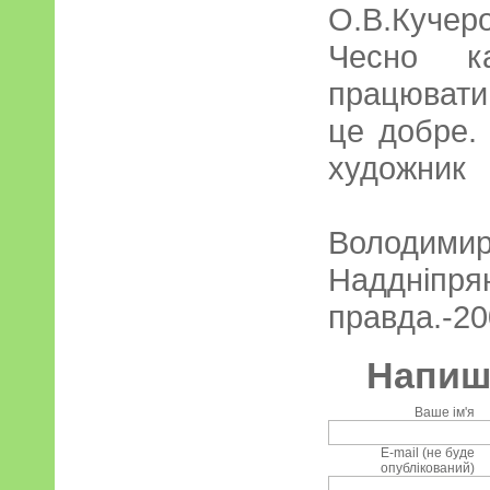
О.В.Кучеро
Чесно к
працювати
це добре. 
художник
Володими
Наддніпря
правда.-20
Напиші
Ваше ім'я
E-mail (не буде
опублікований)