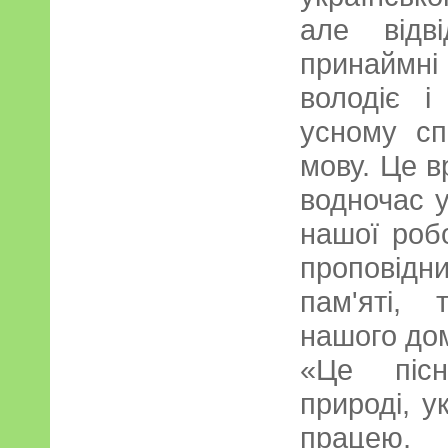
але відві
принаймні
володіє і
усному сп
мову. Це в
водночас у
нашої роб
проповідн
пам'яті, 
нашого дом
«Це пісн
природі, у
працею,