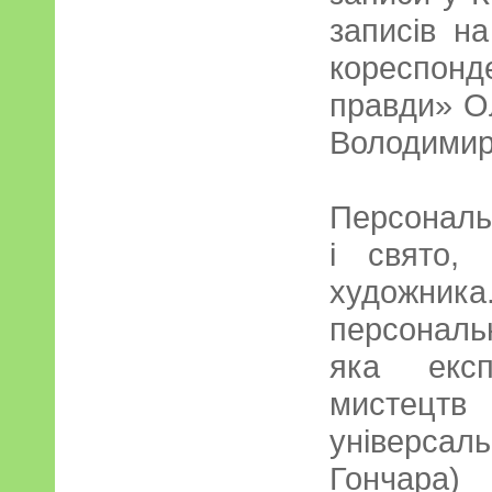
записів н
кореспонд
правди» О
Володими
Персональ
і свято,
художни
персональн
яка експ
мистецтв
універсальн
Гончара)