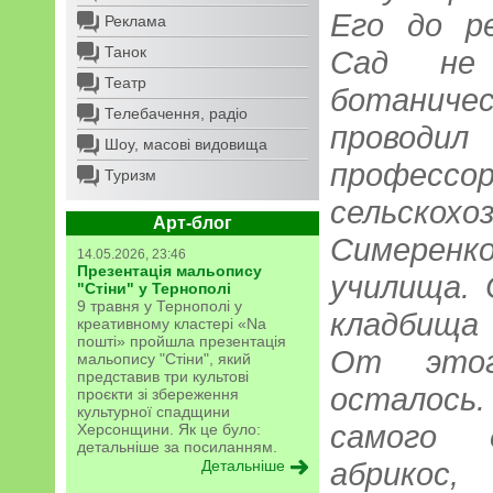
Его до р
Реклама
Танок
Сад не 
Театр
ботаничес
Телебачення, радіо
проводил
Шоу, масові видовища
профес
Туризм
сельскох
Арт-блог
Симеренко
14.05.2026, 23:46
Презентація мальопису
училища. 
"Стіни" у Тернополі
9 травня у Тернополі у
кладбища
креативному кластері «Na
пошті» пройшла презентація
От этог
мальопису "Стіни", який
представив три культові
осталось.
проєкти зі збереження
культурної спадщини
самого 
Херсонщини. Як це було:
детальніше за посиланням.
абрикос,
Детальніше