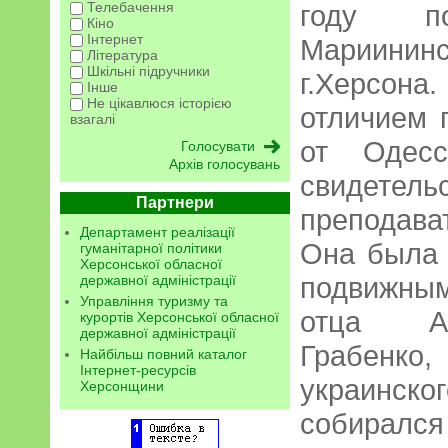
Телебачення
году п
Кіно
Інтернет
Мариинин
Література
Шкільні підручники
г.Херсона
Інше
Не цікавлюся історією
отличием 
взагалі
от Одесс
Архів голосувань
свидете
Партнери
преподав
Департамент реалізації
Она была 
гуманітарної політики
Херсонської обласної
подвижны
державної адміністрації
Управління туризму та
отца Ан
курортів Херсонської обласної
державної адміністрації
Грабен
Найбільш повний каталог
Інтернет-ресурсів
украинско
Херсонщини
собир