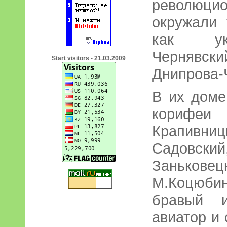
революци
окружали 
как укр
Чернявски
Start visitors - 21.03.2009
Днипрова-
В их доме
корифеи 
Крапивни
Садовск
Заньковец
М.Коцюб
бравый и
авиатор и