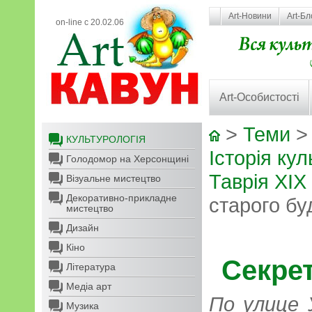
Art-Новини
Art-Бл
on-line с 20.02.06
Art-Особистості
>
Теми
КУЛЬТУРОЛОГІЯ
Історія кул
Голодомор на Херсонщині
Таврія XIX
Візуальне мистецтво
Декоративно-прикладне
старого бу
мистецтво
Дизайн
Кіно
Секре
Література
Медіа арт
По улице 
Музика