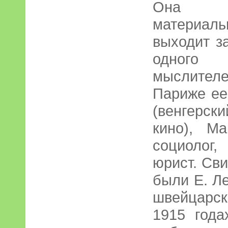
Она о
материаль
выходит з
одного
мыслите
Париже ее
(венгерск
кино), М
социолог,
юрист. Св
были Е. Л
швейцарск
1915 года