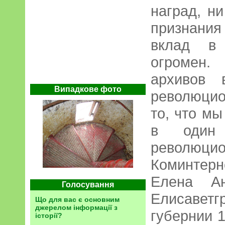
наград, н
признания
вклад в
огромен.
архивов 
Випадкове фото
революцио
то, что мы
в один
революци
Коминтер
Елена Ан
Голосування
Елисаве
Що для вас є основним
джерелом інформації з
губернии 1
історії?