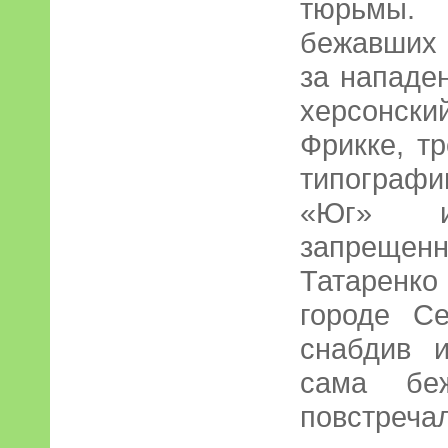
тюрьмы.
бежавших
за нападе
херсонск
Фрикке, тр
типограф
«Юг» и
запрещенн
Татаренк
городе Се
снабдив 
сама бе
повстречал