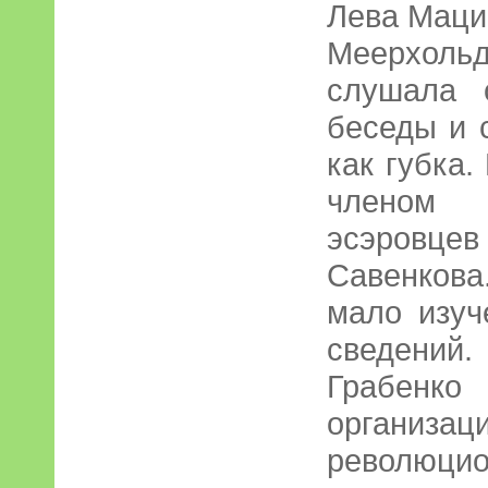
Лева Маци
Меерхольд
слушала 
беседы и 
как губка.
членом 
эсэровц
Савенкова
мало изуч
сведени
Грабен
орган
революци