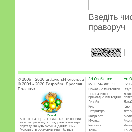
Введіть чи
праворуч
© 2005 - 2026 artkavun.kherson.ua
Art-Особистості
Art-О
© 2004 - 2026 Розробка:
Ярослав
КУЛЬТУРОЛОГІЯ
КУЛЬ
Полещук
Візуальне мистецтво
Візу
Декоративно-
Деко
прикладне мистецтво
прик
Дизайн
Диза
Кіно
Кіно
Література
Літер
Увага!
Медіа арт
Медіа
Контент на порталі подається, як правило,
Музика
Музи
на мові оригіналу и тому різні мовні версії
Реклама
Рекл
порталу можуть бути не ідентичними.
Можливо, в російській версії більше
Танок
Тано