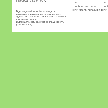
інформації з даної теми.
Театр
Теат
Телебачення, радіо
Телеб
Шоу, масові видовища
Шоу,
Відповідальність за інформацію в
авторських матеріалах несуть автори.
Думка редакції може не збігатися з думкою
авторів матеріалу.
Відповідальність за зміст реклами несуть
рекламодавці.