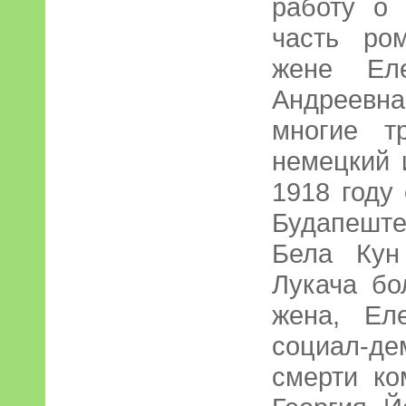
работу о
часть ро
жене Еле
Андреев
многие т
немецкий 
1918 году
Будапеште.
Бела Кун
Лукача бо
жена, Ел
социал-
смерти ко