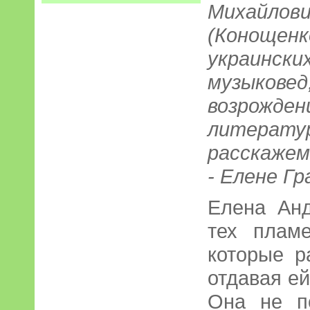
Михайл
(Конощенк
украинс
музыковед
возрожден
литерат
расскажем
- Елене Гр
Елена Ан
тех плам
которые р
отдавая ей
Она не п