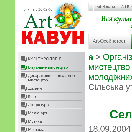
Art-Новини
Art-Бл
on-line с 20.02.06
Art-Особистості
>
Організ
КУЛЬТУРОЛОГІЯ
мистецтво
Візуальне мистецтво
молодіжних
Декоративно-прикладне
мистецтво
Сільська у
Дизайн
Кіно
Література
Сел
Медіа арт
Музика
18.09.2004
Реклама