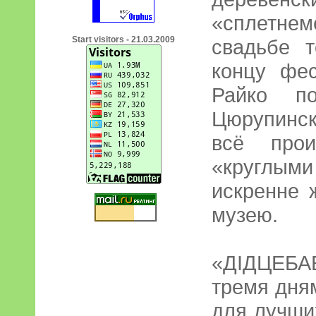
«сплетнемё
Start visitors - 21.03.2009
свадьбе 
концу фе
Райко по
Цюрупинск
всё прои
«круглым
искренне 
музею.
«ДІДЦЕБА
тремя дня
для лучши