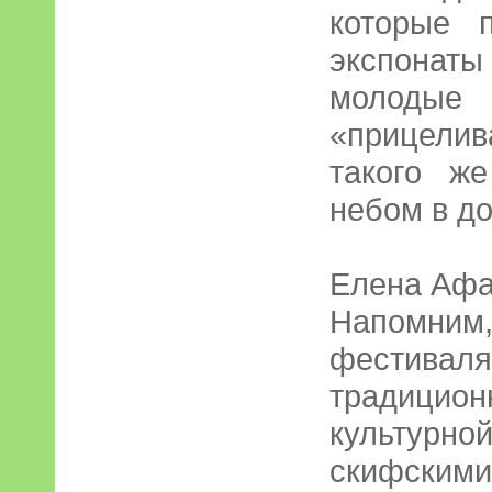
которые 
экспонат
молодые
«прицели
такого ж
небом в д
Елена Афа
Напомн
фести
традиц
культур
скифским