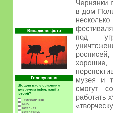
Чернянки 
в дом Пол
несколь
фестиваля
Випадкове фото
под уг
уничто
росписе
хороши
перспект
Голосування
музея и т
Що для вас є основним
смогут с
джерелом інформації з
історії?
работать 
Телебачення
«творчес
Кіно
Інтернет
Література