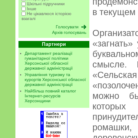
продемон
Шкільні підручники
Інше
в текущем 
Не цікавлюся історією
взагалі
Организ
Архів голосувань
«загнать»
Партнери
буквальн
Департамент реалізації
гуманітарної політики
смысле. 
Херсонської обласної
державної адміністрації
«Сельска
Управління туризму та
курортів Херсонської обласної
«позолоче
державної адміністрації
Найбільш повний каталог
можно бы
Інтернет-ресурсів
Херсонщини
которы
принудит
ромашки,
дереве