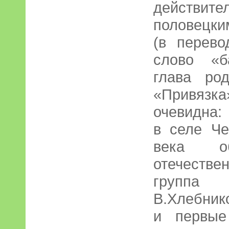
действи
половецк
(в перево
слово «б
глава род
«Привязк
очевидна:
в селе Че
века об
отечеств
группа 
В.Хлебнико
и первые