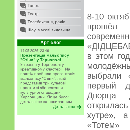
Танок
Театр
8-10 октя
Телебачення, радіо
прошёл 
Шоу, масові видовища
соврем
Арт-блог
«ДІДЦЕБА
14.05.2026, 23:46
в этом го
Презентація мальопису
"Стіни" у Тернополі
молодёжны
9 травня у Тернополі у
креативному кластері «Na
выбрали 
пошті» пройшла презентація
мальопису "Стіни", який
представив три культові
первый д
проєкти зі збереження
культурної спадщини
Дворца 
Херсонщини. Як це було:
детальніше за посиланням.
открылас
Детальніше
хутре», 
«Тотем» 