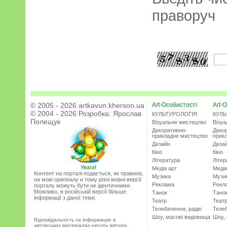
праворуч
© 2005 - 2026 artkavun.kherson.ua
Art-Особистості
Art-О
© 2004 - 2026 Розробка:
Ярослав
КУЛЬТУРОЛОГІЯ
КУЛЬ
Полещук
Візуальне мистецтво
Візу
Декоративно-
Деко
прикладне мистецтво
прик
Дизайн
Диза
Кіно
Кіно
Література
Літер
Увага!
Медіа арт
Медіа
Контент на порталі подається, як правило,
Музика
Музи
на мові оригіналу и тому різні мовні версії
Реклама
Рекл
порталу можуть бути не ідентичними.
Можливо, в російській версії більше
Танок
Тано
інформації з даної теми.
Театр
Теат
Телебачення, радіо
Телеб
Шоу, масові видовища
Шоу,
Відповідальність за інформацію в
авторських матеріалах несуть автори.