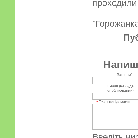
проходили
"Горожанка"
Пу
Напиші
Ваше ім'я
E-mail (не буде
опублікований)
*
Текст повідомлення
Введіть чи