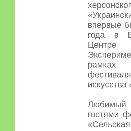
херсонс
«Украинс
впервые б
года в Е
Центр
Экспериме
рамках
фестив
искусства
Любимый 
гостями ф
«Сельская