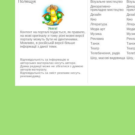
Полещук
Візуальне мистецтво
Візу
Декоративно-
Деко
прикладне мистецтво
прик
Дизайн
Диза
Кіно
Кіно
Література
Літер
Увага!
Медіа арт
Медіа
Контент на порталі подається, як правило,
Музика
Музи
на мові оригіналу и тому різні мовні версії
Реклама
Рекл
порталу можуть бути не ідентичними.
Можливо, в російській версії більше
Танок
Тано
інформації з даної теми.
Театр
Теат
Телебачення, радіо
Телеб
Шоу, масові видовища
Шоу,
Відповідальність за інформацію в
авторських матеріалах несуть автори.
Думка редакції може не збігатися з думкою
авторів матеріалу.
Відповідальність за зміст реклами несуть
рекламодавці.