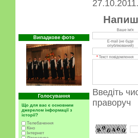
27.10.2011.
Напиші
Ваше ім'я
Випадкове фото
E-mail (не буде
опублікований)
*
Текст повідомлення
Введіть чи
Голосування
праворуч
Що для вас є основним
джерелом інформації з
історії?
Телебачення
Кіно
Інтернет
Література