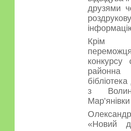
друзями ч
роздрук
інформаці
Крім Р
переможц
конкурсу 
районна 
бібліотека 
з Волин
Мар'янівки
Олександр
«Новий д