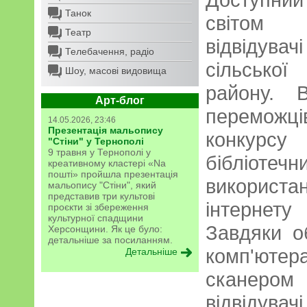
Танок
світом 
Театр
відвідув
Телебачення, радіо
сільської
Шоу, масові видовища
району. 
Арт-блог
перемож
14.05.2026, 23:46
Презентація мальопису
конкурсу
"Стіни" у Тернополі
9 травня у Тернополі у
бібліо
креативному кластері «Na
пошті» пройшла презентація
викорис
мальопису "Стіни", який
представив три культові
інтернету
проєкти зі збереження
культурної спадщини
Завдяки о
Херсонщини. Як це було:
детальніше за посиланням.
комп'ют
Детальніше
сканером
відвідувач