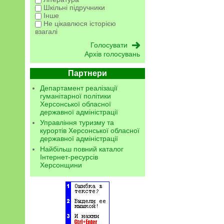
Шкільні підручники
Інше
Не цікавлюся історією
взагалі
Архів голосувань
Партнери
Департамент реалізації
гуманітарної політики
Херсонської обласної
державної адміністрації
Управління туризму та
курортів Херсонської обласної
державної адміністрації
Найбільш повний каталог
Інтернет-ресурсів
Херсонщини