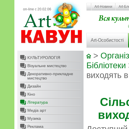
Art-Новини
Art-Бл
on-line с 20.02.06
Art-Особистості
>
Організ
КУЛЬТУРОЛОГІЯ
Бібліотеки
Візуальне мистецтво
виходять в
Декоративно-прикладне
мистецтво
Дизайн
Кіно
Сіль
Література
Медіа арт
виход
Музика
Реклама
Доступний 