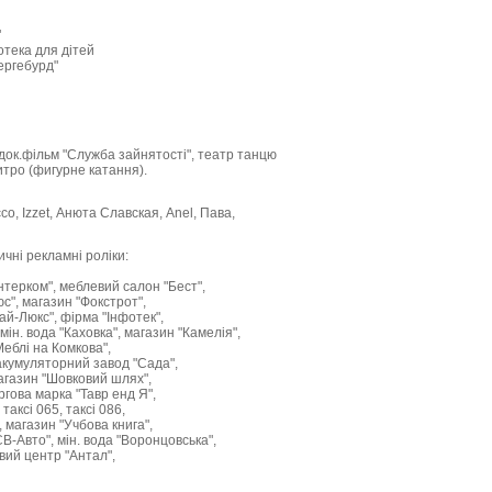
"
отека для дітей
ергебурд"
 док.фільм "Служба зайнятості", театр танцю
тро (фигурне катання).
ссо, Izzet, Анюта Славская, Anel, Пава,
ичні рекламні роліки:
нтерком", меблевий салон "Бест",
с", магазин "Фокстрот",
ай-Люкс", фірма "Інфотек",
мін. вода "Каховка", магазин "Камелія",
Меблі на Комкова",
 акумуляторний завод "Сада",
агазин "Шовковий шлях",
ргова марка "Тавр енд Я",
таксі 065, таксі 086,
 магазин "Учбова книга",
СВ-Авто", мін. вода "Воронцовська",
вий центр "Антал",