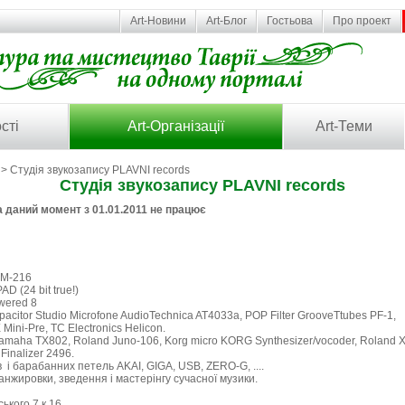
Art-Новини
Art-Блог
Гостьова
Про проект
сті
Art-Організації
Art-Теми
> Студія звукозапису PLAVNI records
Студія звукозапису PLAVNI records
а даний момент з 01.01.2011 не працює
 M-216
 (24 bit true!)
wered 8
pacitor Studio Microfone AudioTechnica AT4033a, POP Filter GrooveTtubes PF-1,
ni-Pre, TC Electronics Helicon.
amaha TX802, Roland Juno-106, Korg micro KORG Synthesizer/vocoder, Roland X
Finalizer 2496.
 і барабанних петель AKAI, GIGA, USB, ZERO-G, ....
анжировки, зведення і мастерінгу сучасної музики.
кого 7 к.16.