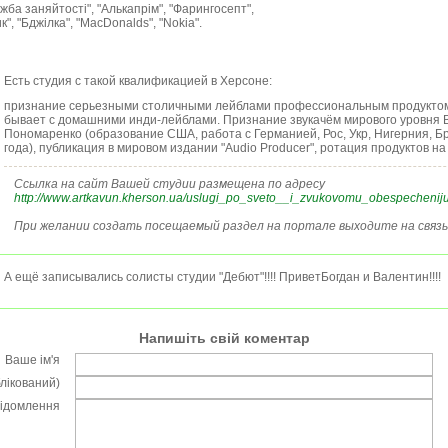
жба заняйтості", "Алькапрім", "Фарингосепт",
к", "Бджілка", "MacDonalds", "Nokia".
Есть студия с такой квалификацией в Херсоне:
признание серьезными столичными лейблами профессиональным продуктом,
бывает с домашними инди-лейблами. Признание звукачём мирового уровня
Пономаренко (образование США, работа с Германией, Рос, Укр, Нигерния, Бри
года), публикация в мировом издании "Audio Producer", ротация продуктов на
Ссылка на сайт Вашей студии размещена по адресу
http://www.artkavun.kherson.ua/uslugi_po_sveto__i_zvukovomu_obespecheniju
При желании создать посещаемый раздел на портале выходите на связь 
А ещё записывались солисты студии "Дебют"!!!! ПриветБогдан и Валентин!!!!
Напишіть свій коментар
Ваше ім'я
блікований)
відомлення