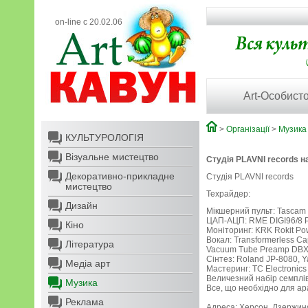
on-line с 20.02.06
Art-Особисто
>
Організації
>
Музика
КУЛЬТУРОЛОГІЯ
Візуальне мистецтво
Студія PLAVNI records н
Декоративно-прикладне
Студія PLAVNI records
мистецтво
Техрайдер:
Дизайн
Мікшерний пульт: Tascam
ЦАП-АЦП: RME DIGI96/8 PAD
Кіно
Моніторинг: KRK Rokit Po
Вокал: Transformerless Ca
Література
Vacuum Tube Preamp DBX Mi
Сінтез: Roland JP-8080, Y
Медіа арт
Мастеринг: TC Electronics 
Величезний набір семплів
Музика
Все, що необхідно для ар
Реклама
Адреса: Херсон. Дзержинсь