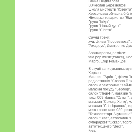
Ганна Недигалова
В'ячеслав Березняков
Школа мистецтв "Ювента
Херсонська обласна біблі
Німецьке товариство "Від
Група "Ізіда"
Група "Новий дует"
Група "Сієста"
Саунд треки:
худ. фільм "Прорвемось",
"Амадеус", Дмитренко Дми
Аранжировки, ремікси:
tele.pop.music(france), Кю
Марго, Егор Романцов.
В студії записувались муз
Херсон:
Магазин "Арбат", фірма "І
радіостанція "Європа Плю
салон електроніки "Хай-Ф
магазин посуду "Бергоф", 
салон "Леді-Н", магазин "
таксі 009, фірма "Олімп",
магазин "Секонд Хенд", м
магазин "Світ іграшок", то
мега транс таксі 089, рико 
"Технооптторг-Акумшина",
салон "Віва", автосалон "
супераркет "Оскар", торго
автотехцентр "Вест".
Кіев: