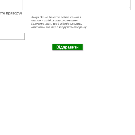
чите праворуч
Якщо Ви не бачите зображення з
числом - змініть настроювання
браузера так, щоб відображались
картинки та перезагрузіть сторінку.