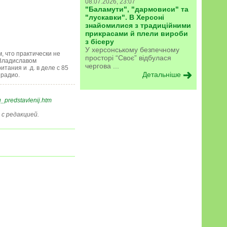
08.07.2026, 23:07
"Баламути", "дармовиси" та
"лускавки". В Херсоні
знайомилися з традиційними
прикрасами й плели вироби
з бісеру
У херсонському безпечному
 что практически не
просторі “Своє” відбулася
 Владиславом
чергова ...
тания и .д. в деле с 85
Детальніше
 радио.
_predstavlenij.htm
с редакцией.