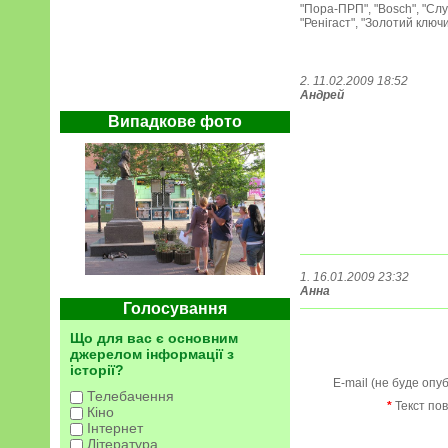
"Пора-ПРП", "Bosch", "Слу
"Ренігаст", "Золотий ключи
2. 11.02.2009 18:52
Андрей
Випадкове фото
1. 16.01.2009 23:32
Анна
Голосування
Що для вас є основним
джерелом інформації з
історії?
E-mail (не буде опу
Телебачення
*
Текст по
Кіно
Інтернет
Література