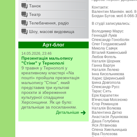
Танок
Контакти:
Валентин Манякін. моб. 8
Театр
Богдан Бутов. моб 8-066-
Телебачення, радіо
В студії записувались:
Шоу, масові видовища
Володимир Марус
Геннадій Луків
Олександр Гоноболін
Олег Голдаковський
Арт-блог
Микола Савчук
Віталий Каменський
14.05.2026, 23:46
Любов Фогель
Презентація мальопису
Наталія Шорник
"Стіни" у Тернополі
Ганна Варгун
9 травня у Тернополі у
Наталія Лелеко
креативному кластері «Na
Інна Кисельникова
пошті» пройшла презентація
Харис Ширинський
мальопису "Стіни", який
Ірина Довгопола
Олександр Русс
представив три культові
Тарас Сить
проєкти зі збереження
Ерік Карапетян
культурної спадщини
В'ячеслав Моісеєнко
Херсонщини. Як це було:
Єгор Романцов
детальніше за посиланням.
Наталія Волкова
Детальніше
Валентина Дитко
Анастасія Лушнікова
Даша Голубкіна
Яся Літвинова
Олена Хмельницька
Віра Полозова