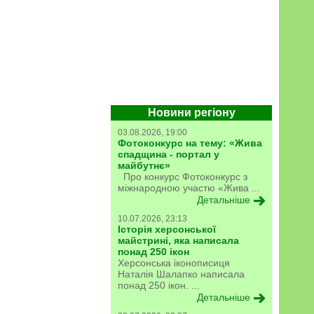
Новини регіону
03.08.2026, 19:00
Фотоконкурс на тему: «Жива
спадщина - портал у
майбутнє»
Про конкурс Фотоконкурс з
міжнародною участю «Жива ...
Детальніше
10.07.2026, 23:13
Історія херсонської
майстрині, яка написала
понад 250 ікон
Херсонська іконописиця
Наталія Шалапко написала
понад 250 ікон. ...
Детальніше