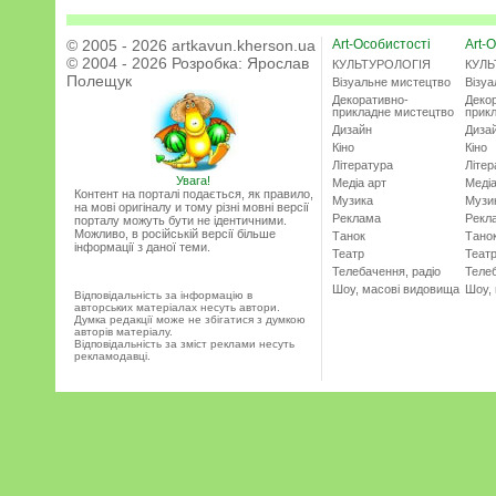
© 2005 - 2026 artkavun.kherson.ua
Art-Особистості
Art-О
© 2004 - 2026 Розробка:
Ярослав
КУЛЬТУРОЛОГІЯ
КУЛЬ
Полещук
Візуальне мистецтво
Візу
Декоративно-
Деко
прикладне мистецтво
прик
Дизайн
Диза
Кіно
Кіно
Література
Літер
Увага!
Медіа арт
Медіа
Контент на порталі подається, як правило,
Музика
Музи
на мові оригіналу и тому різні мовні версії
Реклама
Рекл
порталу можуть бути не ідентичними.
Можливо, в російській версії більше
Танок
Тано
інформації з даної теми.
Театр
Теат
Телебачення, радіо
Телеб
Шоу, масові видовища
Шоу,
Відповідальність за інформацію в
авторських матеріалах несуть автори.
Думка редакції може не збігатися з думкою
авторів матеріалу.
Відповідальність за зміст реклами несуть
рекламодавці.