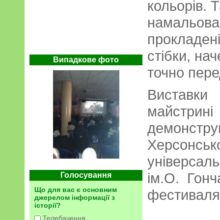
кольорів. 
намальован
прокладені
стібки, на
Випадкове фото
точно перед
Виставки
майс
демонстр
Херсон
універсаль
ім.О. Гонч
Голосування
Що для вас є основним
фестиваля
джерелом інформації з
історії?
Телебачення