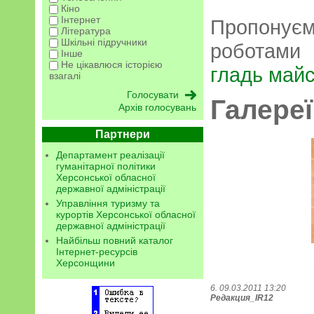
Кіно
Інтернет
Пропонує
Література
Шкільні підручники
роботами 
Інше
Не цікавлюся історією
гладь майс
взагалі
Галереї
Архів голосувань
Партнери
Департамент реалізації
гуманітарної політики
Херсонської обласної
державної адміністрації
Управління туризму та
курортів Херсонської обласної
державної адміністрації
Найбільш повний каталог
Інтернет-ресурсів
Херсонщини
6. 09.03.2011 13:20
Редакция_IR12