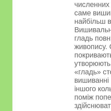
численних
саме виши
найбільш в
Вишивальн
гладь повн
живопису. 
покривають
утворюють 
«гладь» ст
вишиванні н
іншого кол
поміж попе
здійснюват