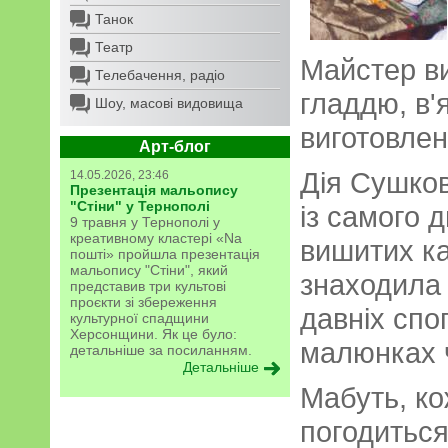
Танок
Театр
Майстер в
Телебачення, радіо
гладдю, в'
Шоу, масові видовища
виготовлен
Арт-блог
Дія Сушко
14.05.2026, 23:46
Презентація мальопису
"Стіни" у Тернополі
із самого 
9 травня у Тернополі у
креативному кластері «Na
вишитих ка
пошті» пройшла презентація
мальопису "Стіни", який
знаходила 
представив три культові
проєкти зі збереження
давніх спо
культурної спадщини
Херсонщини. Як це було:
малюнках 
детальніше за посиланням.
Детальніше
Мабуть, ко
погодиться