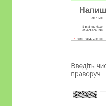
Напиші
Ваше ім'я
E-mail (не буде
опублікований)
*
Текст повідомлення
Введіть чи
праворуч