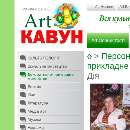
Art-Новини
Art-Бл
on-line с 20.02.06
Art-Особистості
>
Персон
КУЛЬТУРОЛОГІЯ
прикладне
Візуальне мистецтво
Дія
Декоративно-прикладне
мистецтво
Дизайн
Кіно
Література
Медіа арт
Музика
Реклама