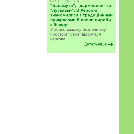
08.07.2026, 23:07
"Баламути", "дармовиси" та
"лускавки". В Херсоні
знайомилися з традиційними
прикрасами й плели вироби
з бісеру
У херсонському безпечному
просторі “Своє” відбулася
чергова ...
Детальніше