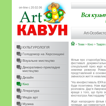
on-line с 20.02.06
Art-Особисто
>
Теми
>
Кіно
>
Таврія 
КУЛЬТУРОЛОГІЯ
Голодомор на Херсонщині
Фільм про старозбур’ївс
Візуальне мистецтво
фестивалі документальн
спеціальний приз журі н
Декоративно-прикладне
земляки режисер Роман
мистецтво
представлений в основно
змінилося життя невелико
Дизайн
“На кінофестиваль IDFA 
Кіно
буде позитивна. Нам відп
розповіла Дар’я Аверченк
Література
краще з того, що було з
кінотеатрах Амстердаму “
Медіа арт
Журі нагородило фільм 
Музика
громади, що намагається 