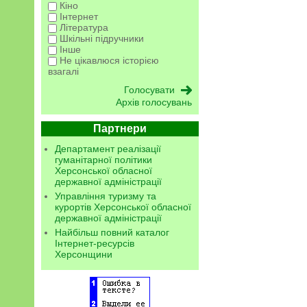
Кіно
Інтернет
Література
Шкільні підручники
Інше
Не цікавлюся історією
взагалі
Архів голосувань
Партнери
Департамент реалізації
гуманітарної політики
Херсонської обласної
державної адміністрації
Управління туризму та
курортів Херсонської обласної
державної адміністрації
Найбільш повний каталог
Інтернет-ресурсів
Херсонщини