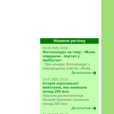
Новини регіону
03.08.2026, 19:00
Фотоконкурс на тему: «Жива
спадщина - портал у
майбутнє»
Про конкурс Фотоконкурс з
міжнародною участю «Жива ...
Детальніше
10.07.2026, 23:13
Історія херсонської
майстрині, яка написала
понад 250 ікон
Херсонська іконописиця
Наталія Шалапко написала
понад 250 ікон. ...
Детальніше