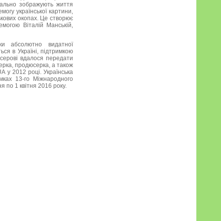
етально зображують життя
могу української картини,
ькових окопах. Це створює
емогою Віталій Манській,
ки абсолютно видатної
ься в Україні, підтримкою
исерові вдалося передати
ерка, продюсерка, а також
A у 2012 році. Українська
амках 13-го Міжнародного
 по 1 квітня 2016 року.