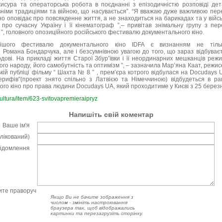
жисура та операторська робота в поєднанні з епізодичністю розповіді д
вніми традиціями та війною, що насувається”. “Я вважаю дуже важливою пере
но оповідає про повсякденне життя, а не знаходиться на барикадах та у війс
про сучасну Україну і її кінематограф ”,– привітав знімальну групу з пер
”, головного опозиційного російського фестивалю документального кіно.
нішого фестивалю документального кіно IDFA є визнанням не тіль
 Романа Бондарчука, але і безсумнівною увагою до того, що зараз відбуваєт
одові. На прикладі життя Старої Збур’ївки і її неординарних мешканців реж
ого народу, його самобутність та оптимізм ”, – зазначила Мар’яна Каат, режис
ькій публіці фільму “ Шахта № 8 ” , прем’єра котрого відбулася на Docudays U
ерифів"(проект знято спільно з Латвією та Німеччиною) відбудеться в р
о кіно про права людини Docudays UA, який проходитиме у Києві з 25 березня
kultura/item/623-svitovapremieraipryz
Напишіть свій коментар
Ваше ім'я
блікований)
відомлення
чите праворуч
Якщо Ви не бачите зображення з
числом - змініть настроювання
браузера так, щоб відображались
картинки та перезагрузіть сторінку.