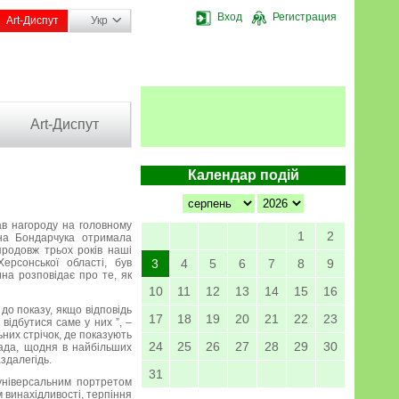
Вход
Регистрация
Art-Диспут
Укр
Art-Диспут
Календар подій
ав нагороду на головному
1
2
ана Бондарчука отримала
продовж трьох років наші
рсонської області, був
3
4
5
6
7
8
9
на розповідає про те, як
10
11
12
13
14
15
16
о показу, якщо відповідь
17
18
19
20
21
22
23
відбутися саме у них ”, –
них стрічок, де показують
24
25
26
27
28
29
30
пада, щодня в найбільших
здалегідь.
31
універсальним портретом
 винахідливості, терпіння