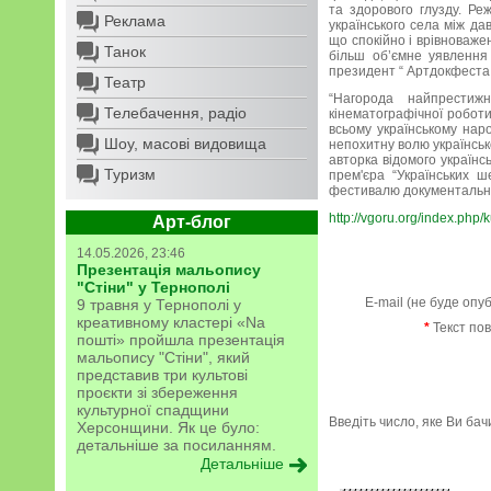
та здорового глузду. Ре
Реклама
українського села між да
що спокійно і врівноваже
Танок
більш об’ємне уявлення 
президент “ Артдокфеста 
Театр
“Нагорода найпрестиж
Телебачення, радіо
кінематографічної роботи
всьому українському нар
Шоу, масові видовища
непохитну волю українськ
авторка відомого українс
Туризм
прем'єра “Українських ш
фестивалю документальног
http://vgoru.org/index.php/
Арт-блог
14.05.2026, 23:46
Презентація мальопису
"Стіни" у Тернополі
E-mail (не буде опу
9 травня у Тернополі у
креативному кластері «Na
*
Текст по
пошті» пройшла презентація
мальопису "Стіни", який
представив три культові
проєкти зі збереження
культурної спадщини
Введіть число, яке Ви ба
Херсонщини. Як це було:
детальніше за посиланням.
Детальніше