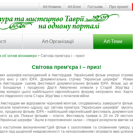
Art-Новини
Art-Блог
Гостьова
Про проект
сті
Art-Організації
Art-Теми
в об`єктиві кінокамери
> Світова прем’єра і – приз!
Світова прем’єра і – приз!
ьких шерифів нагороджений в Амстердамі. Український фільм уперше отрим
ого кіно у світі IDFA. Документальна стрічка “Українські шерифи” Ром
а Амстердам- ському фестивалі документальних фільмів IDFA. Фільм, що в
 Бондарчук і продюсер Дар’я Аверченко знімали у Старій Збур’ївці Хе
му конкурсі цього найбільшого європейського форуму неігрового кіно. Карти
го південного села Стара Збур’ївка з початком війни.
в Амстердам ми відправили чорновий монтаж, сподіваючись завершити фільм д
исали практично одразу, що світова прем’єра “Українських шерифів” мусить 
о, продюсер фільму. IDFA – найбільший європейський фестиваль документаль
нято за рік. Покази фільмів – платні. Фестиваль тривав із 20 по 29 листо
Українські шерифи ” йшли в переповнених залах – глядачі розкупили квитки за
із наступним визначенням:“Цей фільм є захопливим та сповненим гумору, 
дати лад щоденній невдоволеності та непорозумінням і втримати мир шляхом