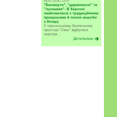
08.07.2026, 23:07
"Баламути", "дармовиси" та
"лускавки". В Херсоні
знайомилися з традиційними
прикрасами й плели вироби
з бісеру
У херсонському безпечному
просторі “Своє” відбулася
чергова ...
Детальніше