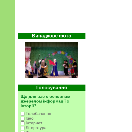
Випадкове фото
Голосування
Що для вас є основним
джерелом інформації з
історії?
Телебачення
Кіно
Інтернет
Література