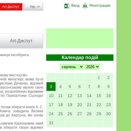
Вход
Регистрация
Art-Диспут
Укр
Art-Диспут
мниця екслібриса
Календар подій
овому мистецтві».
1
2
чній мініатюрі, може бути
дислава Дяченко, відомий
3
4
5
6
7
8
9
 херсонському музею свою
атюр, розроблених відомими
10
11
12
13
14
15
16
лії, Прибалтики. Сьогодні
17
18
19
20
21
22
23
почав збирати книги А. С.
ійовичу завадила Велика
24
25
26
27
28
29
30
хав до Херсона, він знову
31
льовичем Курнаковим, який
в збирати твори відомих