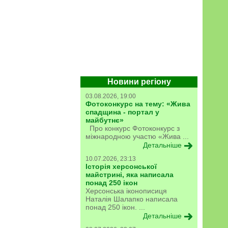
Новини регіону
03.08.2026, 19:00
Фотоконкурс на тему: «Жива
спадщина - портал у
майбутнє»
Про конкурс Фотоконкурс з
міжнародною участю «Жива ...
Детальніше
10.07.2026, 23:13
Історія херсонської
майстрині, яка написала
понад 250 ікон
Херсонська іконописиця
Наталія Шалапко написала
понад 250 ікон. ...
Детальніше