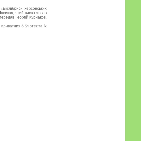
«Екслібриси херсонських
Масика», який висвітлював
передав Георгій Курнаков.
приватних бібліотек та їх