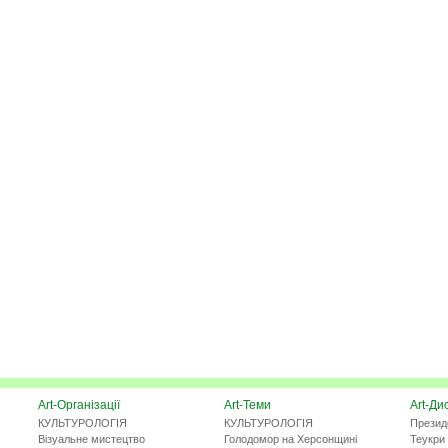
Art-Організації
Art-Теми
Art-Ди
КУЛЬТУРОЛОГІЯ
КУЛЬТУРОЛОГІЯ
Презид
Візуальне мистецтво
Голодомор на Херсонщині
Теукри 