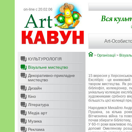
on-line с 20.02.06
Art-Особисто
>
Організації
>
Візуал
КУЛЬТУРОЛОГІЯ
Візуальне мистецтво
Декоративно-прикладне
15 вересня у Херсонськом
мистецтво
Екслібріс - це книжковий
твором мистецтва. Як ро
Дизайн
бібліофіл, колекціонер,
унікальну колекцію ексліб
Кіно
художниками срібного вік
більшість цієї колекції п
Література
Народився Михайло Андрій
Пушкіна, за кілька рок
Медіа арт
Вітчизняна війна та пово
почав збирати бібліотеку,
Музика
У 60-ті роки важливою по
допоміг Омелянову розш
Реклама