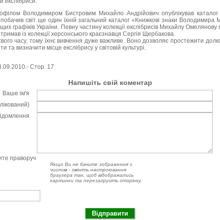
и екслібриси.
ліофілом Володимиром Бистровим Михайло Андрійович опублікував каталог 
 побачив світ ще один їхній загальний каталог «Книжкові знаки Володимира 
ащих графіків України. Певну частину колекції екслібрисів Михайлу Омелянову 
отримав із колекції херсонського краєзнавця Сергія Щербакова.
свого часу, тому їхнє вивчення дуже важливе. Воно дозволяє простежити долю 
ти та визначити місце екслібрису у світовій культурі.
3.09.2010.- Стор. 17
Напишіть свій коментар
Ваше ім'я
блікований)
відомлення
чите праворуч
Якщо Ви не бачите зображення з
числом - змініть настроювання
браузера так, щоб відображались
картинки та перезагрузіть сторінку.