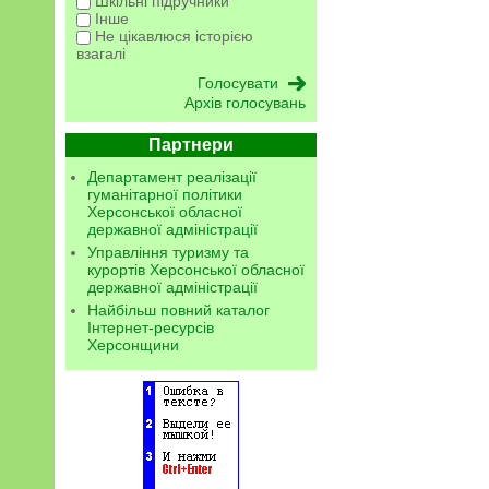
Шкільні підручники
Інше
Не цікавлюся історією
взагалі
Архів голосувань
Партнери
Департамент реалізації
гуманітарної політики
Херсонської обласної
державної адміністрації
Управління туризму та
курортів Херсонської обласної
державної адміністрації
Найбільш повний каталог
Інтернет-ресурсів
Херсонщини