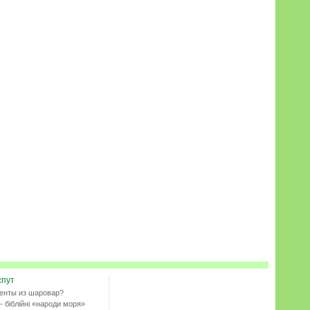
спут
енты из шаровар?
- біблійні «народи моря»