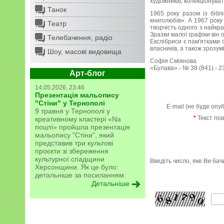
художників, колекціонуват
Танок
1965 року разом із біб
книголюбів». А 1967 року
Театр
творчість одного з найкр
Зразки малої графіки він 
Телебачення, радіо
Екслібриси є пам'ятками 
власників, а також зрозумі
Шоу, масові видовища
Софія Сміянова
«Булава».- № 38 (841).- 2
Арт-блог
14.05.2026, 23:46
Презентація мальопису
"Стіни" у Тернополі
E-mail (не буде опу
9 травня у Тернополі у
*
Текст по
креативному кластері «Na
пошті» пройшла презентація
мальопису "Стіни", який
представив три культові
проєкти зі збереження
культурної спадщини
Введіть число, яке Ви ба
Херсонщини. Як це було:
детальніше за посиланням.
Детальніше