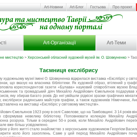
Art-Новини
Art-Блог
Гостьова
Про проект
сті
Art-Організації
Art-Теми
ьне мистецтво
>
Херсонський обласний художній музей ім. О. Шовкуненко
> Тає
Таємниця екслібрису
у художньому музеї імені О. Шовкуненка відкрилася виставка «Екслібріс у світ
 знак, що вказує на власника бібліотеки. Як художній образ, втілений у графі
зповіла кореспондентові газети «Булава» науковий співробітник музею Вла
 письменник та громадський діяч Михайло Андрійович Ємельянов подарував
рисів, яку збирав багато років. До неї увійшли рідкісні зразки графічних міні
у, екслібриси радянських майстрів графіки, а також художників Німеччини, Анг
редставлена на виставці «Екслібріс у світовому мистецтві».
ович Ємельянов 1923 року в селі Савелове, що на Тамбовщині. З 14 років він 
ів сформував невелику бібліотеку. Поповнювати колекцію Михайлу Андр
єнна розруха. Тільки в середині 50-х років, коли Михайло Андрійович переї
 але вже більш усвідомлено.
дією у його житті стало знайомство з херсонським художником Георгієм Васи
ирити коло його захоплень. Саме у цей період Михайло Андрійович поча