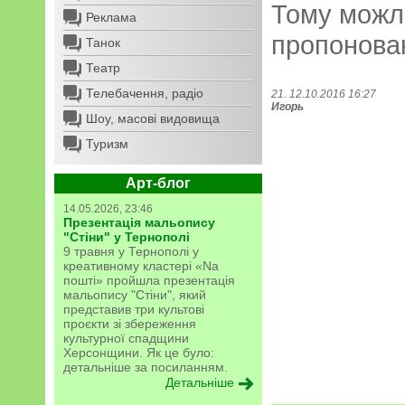
Тому можли
Реклама
пропонован
Танок
Театр
Телебачення, радіо
21. 12.10.2016 16:27
Игорь
Шоу, масові видовища
Туризм
Арт-блог
14.05.2026, 23:46
Презентація мальопису
"Стіни" у Тернополі
9 травня у Тернополі у
креативному кластері «Na
пошті» пройшла презентація
мальопису "Стіни", який
представив три культові
проєкти зі збереження
культурної спадщини
Херсонщини. Як це було:
детальніше за посиланням.
Детальніше