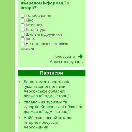
джерелом інформації з
історії?
Телебачення
Кіно
Інтернет
Література
Шкільні підручники
Інше
Не цікавлюся історією
взагалі
Архів голосувань
Партнери
Департамент реалізації
гуманітарної політики
Херсонської обласної
державної адміністрації
Управління туризму та
курортів Херсонської обласної
державної адміністрації
Найбільш повний каталог
Інтернет-ресурсів
Херсонщини