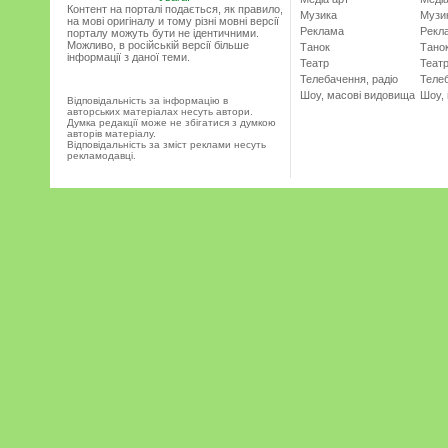
Контент на порталі подається, як правило,
Музика
Музи
на мові оригіналу и тому різні мовні версії
Реклама
Рекл
порталу можуть бути не ідентичними.
Можливо, в російській версії більше
Танок
Тано
інформації з даної теми.
Театр
Теат
Телебачення, радіо
Телеб
Шоу, масові видовища
Шоу,
Відповідальність за інформацію в
авторських матеріалах несуть автори.
Думка редакції може не збігатися з думкою
авторів матеріалу.
Відповідальність за зміст реклами несуть
рекламодавці.