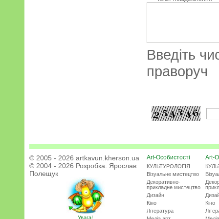
Введіть чи
праворуч
© 2005 - 2026 artkavun.kherson.ua
Art-Особистості
Art-О
© 2004 - 2026 Розробка:
Ярослав
КУЛЬТУРОЛОГІЯ
КУЛЬ
Полещук
Візуальне мистецтво
Візу
Декоративно-
Деко
прикладне мистецтво
прик
Дизайн
Диза
Кіно
Кіно
Література
Літер
Увага!
Медіа арт
Медіа