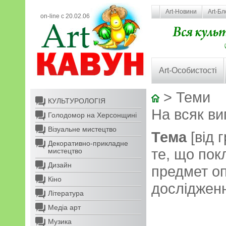
Art-Новини
Art-Бл
on-line с 20.02.06
Art-Особистості
> Теми
КУЛЬТУРОЛОГІЯ
На всяк в
Голодомор на Херсонщині
Візуальне мистецтво
Тема
[від 
Декоративно-прикладне
те, що пок
мистецтво
Дизайн
предмет оп
Кіно
дослідженн
Література
Медіа арт
Музика