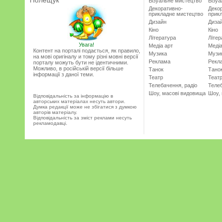
Полещук
Візуальне мистецтво
Візу
Декоративно-
Деко
прикладне мистецтво
прик
Дизайн
Диза
Кіно
Кіно
Література
Літер
Увага!
Медіа арт
Медіа
Контент на порталі подається, як правило,
Музика
Музи
на мові оригіналу и тому різні мовні версії
Реклама
Рекл
порталу можуть бути не ідентичними.
Можливо, в російській версії більше
Танок
Тано
інформації з даної теми.
Театр
Теат
Телебачення, радіо
Телеб
Шоу, масові видовища
Шоу,
Відповідальність за інформацію в
авторських матеріалах несуть автори.
Думка редакції може не збігатися з думкою
авторів матеріалу.
Відповідальність за зміст реклами несуть
рекламодавці.