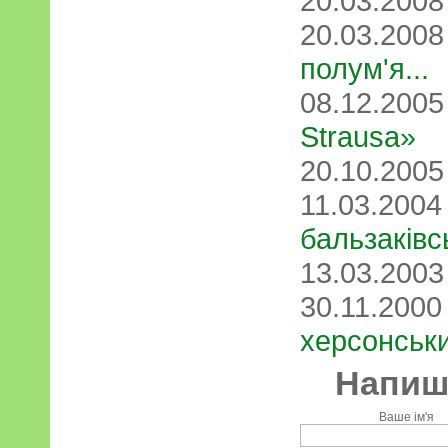
20.03.200
20.03.200
полум'я...
08.12.200
Strausа»
20.10.200
11.03.200
бальзаківсь
13.03.200
30.11.200
херсонськи
Напиші
Ваше ім'я