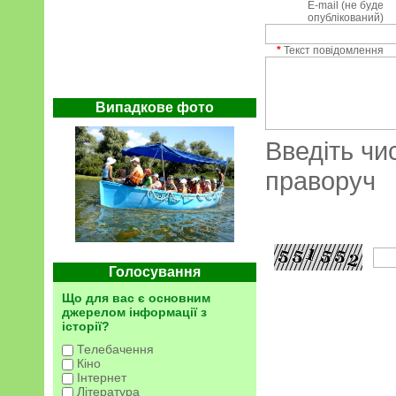
E-mail (не буде
опублікований)
*
Текст повідомлення
Випадкове фото
Введіть чи
праворуч
Голосування
Що для вас є основним
джерелом інформації з
історії?
Телебачення
Кіно
Інтернет
Література