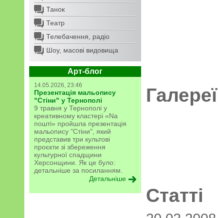
Танок
Театр
Телебачення, радіо
Шоу, масові видовища
Арт-блог
14.05.2026, 23:46
Галереї
Презентація мальопису
"Стіни" у Тернополі
9 травня у Тернополі у
креативному кластері «Na
пошті» пройшла презентація
мальопису "Стіни", який
представив три культові
проєкти зі збереження
культурної спадщини
Херсонщини. Як це було:
детальніше за посиланням.
Детальніше
Статті