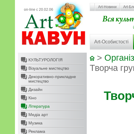
Art-Новини
Art-Бл
on-line с 20.02.06
Art-Особистості
>
Організ
КУЛЬТУРОЛОГІЯ
Творча гру
Візуальне мистецтво
Декоративно-прикладне
мистецтво
Дизайн
Твор
Кіно
Література
Медіа арт
Музика
Реклама