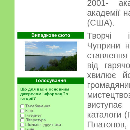
2001- ака
академії н
(США).
Творчі і
Випадкове фото
Чуприни не
ставлення 
від гаряч
хвилює й
Голосування
гром
Що для вас є основним
мистецтво
джерелом інформації з
історії?
виступає
Телебачення
Кіно
каталоги (Г
Інтернет
Література
Платонов
Шкільні підручники
Інше