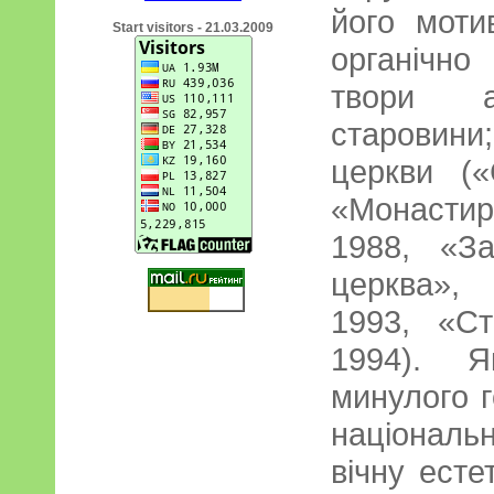
його моти
Start visitors - 21.03.2009
органічн
твори ар
старовин
церкви (
«Монастир»
1988, «З
церква»,
1993, «С
1994). Я
минулого г
націонал
вічну есте