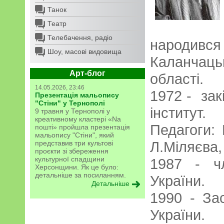
Танок
Театр
Телебачення, радіо
народи
Шоу, масові видовища
Каланчаць
Арт-блог
області.
14.05.2026, 23:46
1972 - зак
Презентація мальопису
"Стіни" у Тернополі
інститут.
9 травня у Тернополі у
креативному кластері «Na
Педагоги: 
пошті» пройшла презентація
мальопису "Стіни", який
Л.Міляєва,
представив три культові
проєкти зі збереження
культурної спадщини
1987 - ч
Херсонщини. Як це було:
детальніше за посиланням.
України.
Детальніше
1990 - За
України.