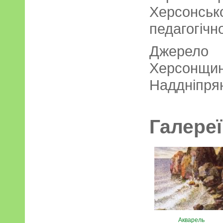
Херсонс
педагогічн
Джере
Херсон
Надднiпрян
Галереї
Акварель