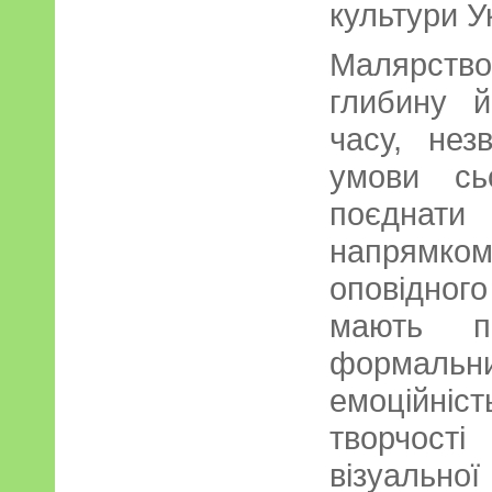
культури У
Малярств
глибину й
часу, нез
умови сь
поєднати
напрямко
оповідног
мають п
формальни
емоційніст
творчост
візуально