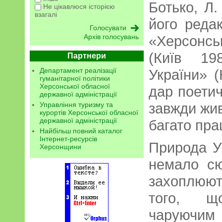
Ботько, Л.
Не цікавлюся історією
взагалі
його реда
«Херсонс
Архів голосувань
(Київ 19
Партнери
України» (
Департамент реалізації
гуманітарної політики
Херсонської обласної
дар поетич
державної адміністрації
завжди жив
Управління туризму та
курортів Херсонської обласної
державної адміністрації
багато пр
Найбільш повний каталог
Інтернет-ресурсів
Природа У
Херсонщини
немало сю
захоплюю
того, щ
чаруючим 