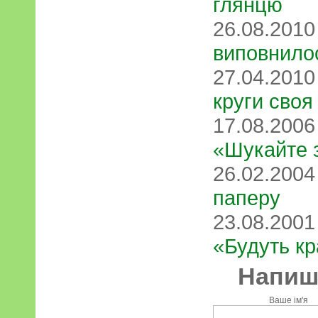
глянцю
26.08.201
виповнило
27.04.201
круги своя
17.08.200
«Шукайте з
26.02.200
паперу
23.08.200
«Будуть кр
Напиші
Ваше ім'я