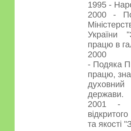
1995 - Нар
2000 - П
Міністерс
України "
працю в гал
2000
- Подяка П
працю, зна
духовний
держави.
2001 - л
відкритог
та якості 