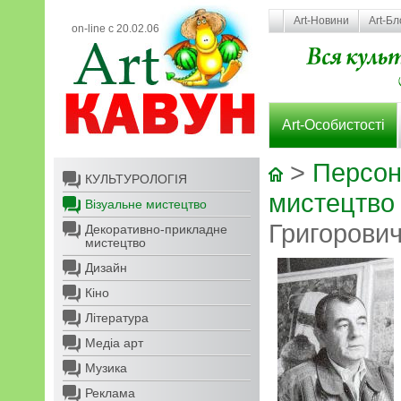
Art-Новини
Art-Бл
on-line с 20.02.06
Art-Особистості
>
Персон
КУЛЬТУРОЛОГІЯ
мистецтво
Візуальне мистецтво
Григорови
Декоративно-прикладне
мистецтво
Дизайн
Кіно
Література
Медіа арт
Музика
Реклама