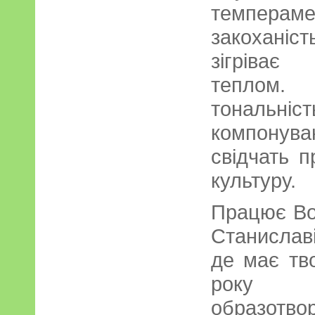
темпераме
закоханіс
зігріває
теплом. 
тональніс
компонув
свідчать 
культуру.
Працює Во
Станислав
де має тв
року 
образотв