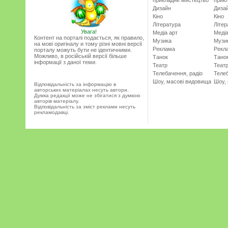
прикладне мистецтво
прик
Дизайн
Диза
Кіно
Кіно
Література
Літер
Увага!
Медіа арт
Медіа
Контент на порталі подається, як правило,
Музика
Музи
на мові оригіналу и тому різні мовні версії
Реклама
Рекл
порталу можуть бути не ідентичними.
Можливо, в російській версії більше
Танок
Тано
інформації з даної теми.
Театр
Теат
Телебачення, радіо
Телеб
Шоу, масові видовища
Шоу,
Відповідальність за інформацію в
авторських матеріалах несуть автори.
Думка редакції може не збігатися з думкою
авторів матеріалу.
Відповідальність за зміст реклами несуть
рекламодавці.