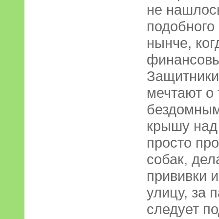
не нашлос
подобного 
нынче, ког
финансовый
Защитники
мечтают о 
бездомным
крышу над
просто пр
собак, де
прививки и
улицу, за 
следует по