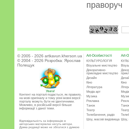
праворуч
© 2005 - 2026 artkavun.kherson.ua
Art-Особистості
Art-О
© 2004 - 2026 Розробка:
Ярослав
КУЛЬТУРОЛОГІЯ
КУЛЬ
Полещук
Візуальне мистецтво
Візу
Декоративно-
Деко
прикладне мистецтво
прик
Дизайн
Диза
Кіно
Кіно
Література
Літер
Увага!
Медіа арт
Медіа
Контент на порталі подається, як правило,
Музика
Музи
на мові оригіналу и тому різні мовні версії
Реклама
Рекл
порталу можуть бути не ідентичними.
Можливо, в російській версії більше
Танок
Тано
інформації з даної теми.
Театр
Теат
Телебачення, радіо
Телеб
Шоу, масові видовища
Шоу,
Відповідальність за інформацію в
авторських матеріалах несуть автори.
Думка редакції може не збігатися з думкою