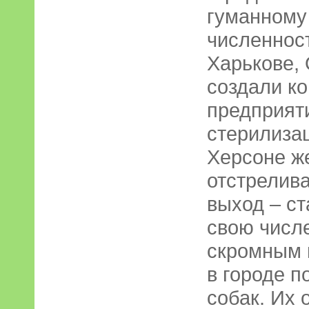
гуманному
численност
Харькове, 
создали к
предприят
стерилизац
Херсоне же
отстрелива
выход – ст
свою числ
скромным 
в городе п
собак. Их 