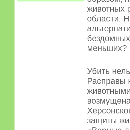
животных 
области. Н
альтернат
бездомных
меньших?
Убить нель
Расправы 
животными
возмущена
Херсонско
защиты жи