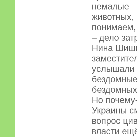
немалые –
животных,
понимаем,
– дело зат
Нина Шишк
заместител
услышали 
бездомные
бездомных
Но почему-
Украины с
вопрос ци
власти ещё