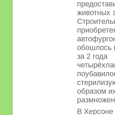
предостав
животных з
Строитель
приобрете
авто­фурго
обошлось в
за 2 года
четырёхла
поубавило
стерилизую
образом и
размножен
В Херсоне