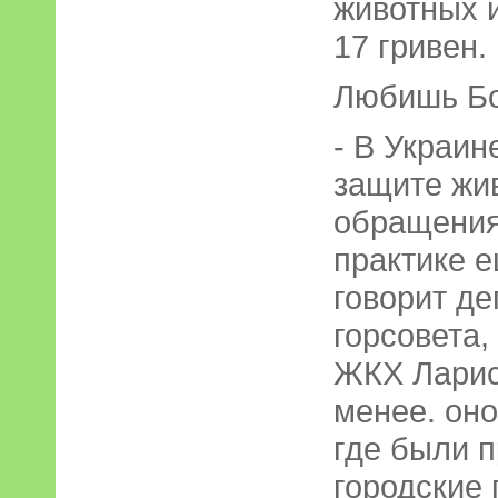
животных 
17 гривен.
Любишь Бо
- В Украин
защите жив
обращения
практике е
говорит де
горсовета,
ЖКХ Ларис
менее. оно
где были 
городские