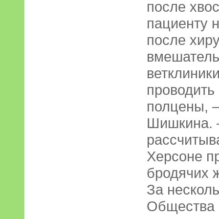
после хво
пациенту н
после хиру
вмешатель
ветклиники
проводить 
полцены, –
Шишкина. –
рассчитыва
Херсоне п
бродячих 
За несколь
Общества