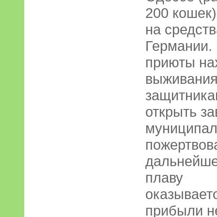
200 кошек)
на средств
Германии. 
приюты на
выживания
защитника
открыть за
муниципал
пожертвова
дальнейше
плаву
оказывает
прибыли не