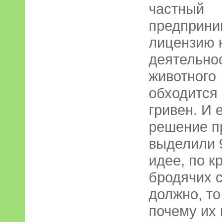
частный
предприни
лицензию н
деятельнос
животного
обходится 
гривен. И 
решение п
выделили 9
идее, по к
бродячих с
должно, то
почему их 