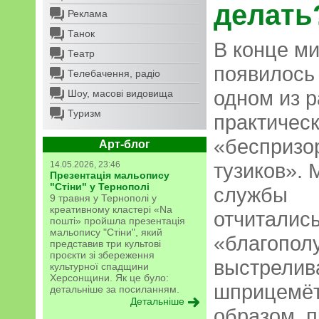
делать
Реклама
Танок
В конце м
Театр
появилось
Телебачення, радіо
одном из 
Шоу, масові видовища
Туризм
практическ
«беспризо
Арт-блог
тузиков».
14.05.2026, 23:46
Презентація мальопису
"Стіни" у Тернополі
службы
9 травня у Тернополі у
креативному кластері «Na
отчитались
пошті» пройшла презентація
мальопису "Стіни", який
«благопол
представив три культові
проєкти зі збереження
выстрелива
культурної спадщини
Херсонщини. Як це було:
шприцемёт
детальніше за посиланням.
Детальніше
образом, 