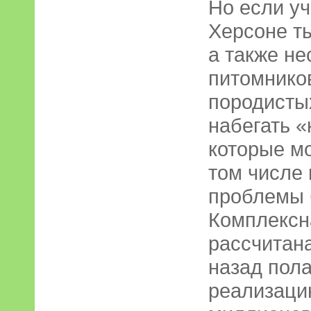
Но если уч
Херсоне т
а также не
питомников
породистых
набегать «
которые м
том числе
проблемы 
Комплексн
рассчитана
назад пола
реализаци