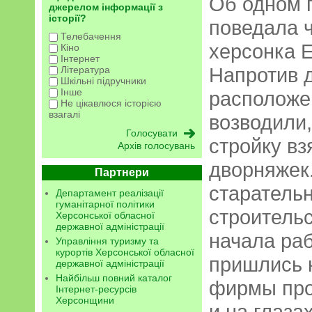
Об одном 
джерелом інформації з
історії?
поведала 
Телебачення
херсонка 
Кіно
Інтернет
Напротив д
Література
Шкільні підручники
Інше
расположе
Не цікавлюся історією
взагалі
возводили,
стройку вз
Архів голосувань
дворняжек.
Партнери
старательн
Департамент реалізації
гуманітарної політики
строитель
Херсонської обласної
державної адміністрації
начала раб
Управління туризму та
курортів Херсонської обласної
пришлись н
державної адміністрації
Найбільш повний каталог
фирмы про
Інтернет-ресурсів
Херсонщини
и на глаза