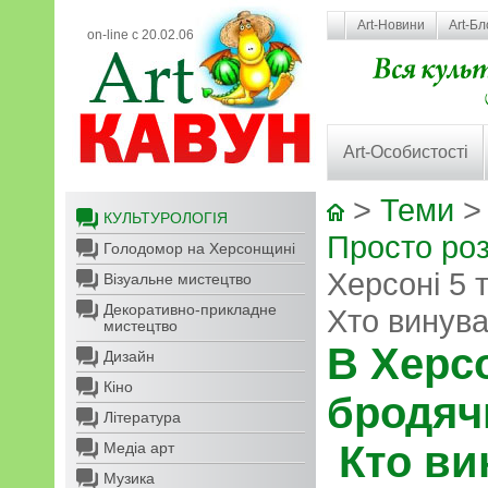
Art-Новини
Art-Бл
on-line с 20.02.06
Art-Особистості
>
Теми
КУЛЬТУРОЛОГІЯ
Просто роз
Голодомор на Херсонщині
Херсоні 5 
Візуальне мистецтво
Декоративно-прикладне
Хто винува
мистецтво
В Херс
Дизайн
Кіно
бродяч
Література
Кто ви
Медіа арт
Музика