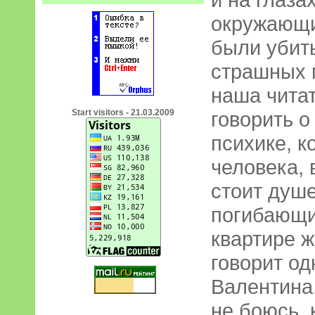
окружающи
были убит
страшных 
наша читат
Start visitors - 21.03.2009
говорить о
психике, к
человека, 
стоит душ
погибающих
квартире ж
говорит од
Валентина.
не боюсь, 