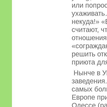
или попрос
ухаживать
некуда!» 
считают, ч
отношения
«согражда
решить от
приюта дл
Нынче в У
заведения.
самых бол
Европе пр
Одессе (ра