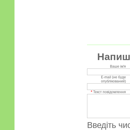
Напиші
Ваше ім'я
E-mail (не буде
опублікований)
*
Текст повідомлення
Введіть чи