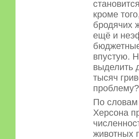
становитс
кроме того
бродячих ж
ещё и неэ
бюджетные
впустую. 
выделить 
тысяч грив
проблему?
По словам
Херсона п
численнос
животных 