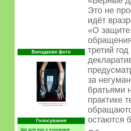
«Верные д
Это не про
идёт вразр
«О защите
обращения
третий год
Випадкове фото
декларати
предусмат
за негума
братьями 
практике т
обращаютс
остаются 
Голосування
Що для вас є основним