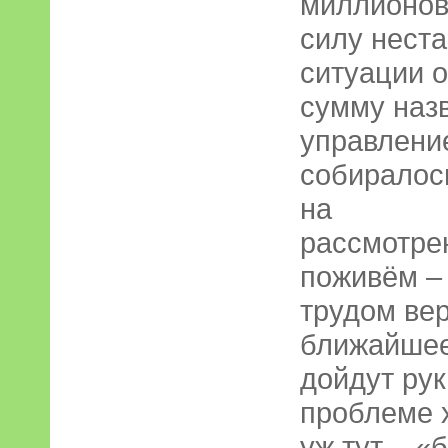
миллионов 
силу не­с
ситуации 
сумму назв
управлени
собиралос
на
рассмотрен
поживём – 
трудом вер
ближайшее
дойдут рук
проблеме х
уж тут – 