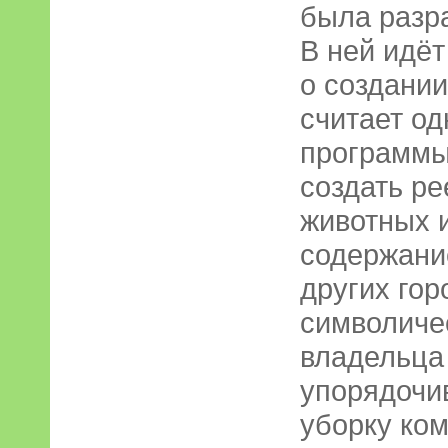
была разра
В ней идёт
о создании
считает од
программы,
создать р
животных и
содержание
других гор
символичес
владельца 
упорядочив
уборку ко