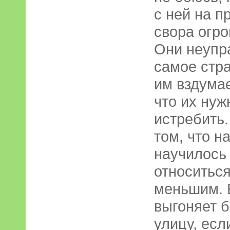
с ней на п
свора огр
Они неупр
самое стра
им вздумае
что их нуж
истребить.
том, что 
научилось
относиться
меньшим. Е
выгоняет 
улицу, есл