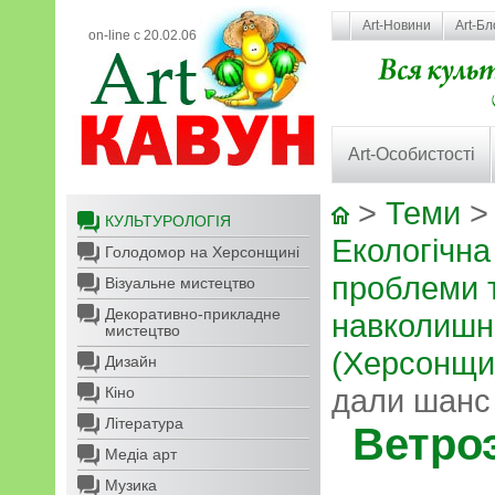
Art-Новини
Art-Бл
on-line с 20.02.06
Art-Особистості
>
Теми
КУЛЬТУРОЛОГІЯ
Екологічна
Голодомор на Херсонщині
проблеми 
Візуальне мистецтво
Декоративно-прикладне
навколишнь
мистецтво
(Херсонщи
Дизайн
дали шанс
Кіно
Література
Ветро
Медіа арт
Музика