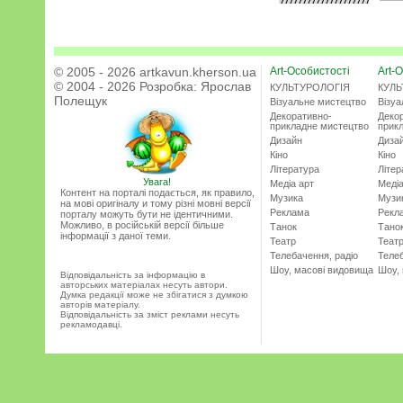
© 2005 - 2026 artkavun.kherson.ua
Art-Особистості
Art-О
© 2004 - 2026 Розробка:
Ярослав
КУЛЬТУРОЛОГІЯ
КУЛЬ
Полещук
Візуальне мистецтво
Візу
Декоративно-
Деко
прикладне мистецтво
прик
Дизайн
Диза
Кіно
Кіно
Література
Літер
Увага!
Медіа арт
Медіа
Контент на порталі подається, як правило,
Музика
Музи
на мові оригіналу и тому різні мовні версії
Реклама
Рекл
порталу можуть бути не ідентичними.
Можливо, в російській версії більше
Танок
Тано
інформації з даної теми.
Театр
Теат
Телебачення, радіо
Телеб
Шоу, масові видовища
Шоу,
Відповідальність за інформацію в
авторських матеріалах несуть автори.
Думка редакції може не збігатися з думкою
авторів матеріалу.
Відповідальність за зміст реклами несуть
рекламодавці.