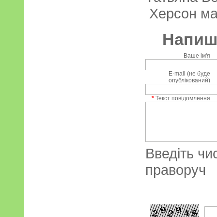
Херсон мар
Напиші
Ваше ім'я
E-mail (не буде
опублікований)
*
Текст повідомлення
Введіть чи
праворуч