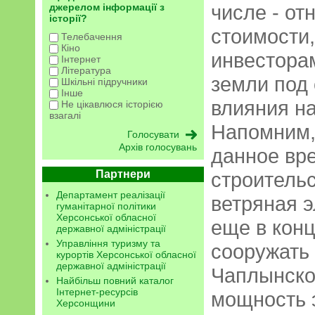
числе - от
джерелом інформації з
історії?
стоимости,
Телебачення
Кіно
инвестора
Інтернет
Література
земли под 
Шкільні підручники
Інше
влияния на
Не цікавлюся історією
взагалі
Напомним,
Архів голосувань
данное вр
Партнери
строитель
Департамент реалізації
ветряная э
гуманітарної політики
Херсонської обласної
еще в конц
державної адміністрації
Управління туризму та
сооружать 
курортів Херсонської обласної
державної адміністрації
Чаплынско
Найбільш повний каталог
Інтернет-ресурсів
мощность 
Херсонщини