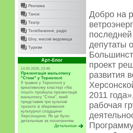
Реклама
Добро на р
Танок
ветроэнерг
Театр
Телебачення, радіо
последней 
Шоу, масові видовища
депутаты о
Туризм
Большинст
Арт-блог
проект ре
14.05.2026, 23:46
развития в
Презентація мальопису
"Стіни" у Тернополі
Херсонско
9 травня у Тернополі у
креативному кластері «Na
пошті» пройшла презентація
2011 года»
мальопису "Стіни", який
представив три культові
рабочая г
проєкти зі збереження
культурної спадщини
деятельнос
Херсонщини. Як це було:
детальніше за посиланням.
Программу
Детальніше