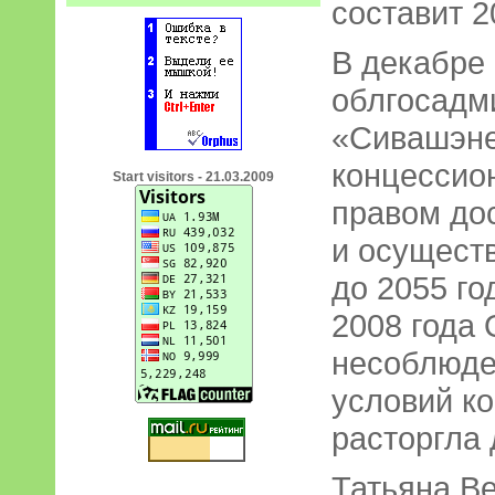
составит 2
В декабре 
облгосадм
«Сивашэне
концессион
Start visitors - 21.03.2009
правом до
и осущест
до 2055 го
2008 года 
несоблюде
условий ко
расторгла 
Татьяна В