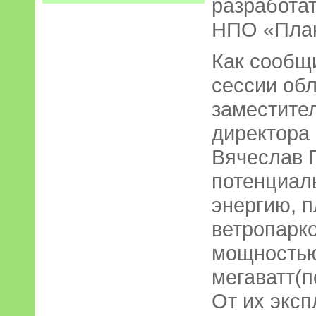
разработа
НПО «План
Как сообщ
сессии обл
заместите
директора
Вячеслав 
потенциал
энергию, п
ветропарк
мощностью
мегаватт(п
От их эксп