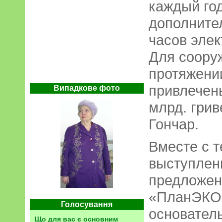
каждый год
дополнител
часов элек
Для соору
протяжении
привлечен
Випадкове фото
млрд. грив
Гончар.
Вместе с т
выступлени
предложе
«ПланЭКО»
Голосування
основатель
Що для вас є основним