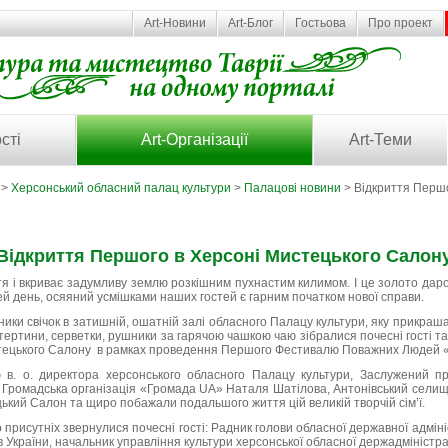
Art-Новини
Art-Блог
Гостьова
Про проект
сті
Art-Організації
Art-Теми
>
Херсонський обласний палац культури
>
Палацові новини
> Відкриття Першо
Відкриття Першого в Херсоні Мистецького Салон
тя і вкриває задумливу землю розкішним пухнастим килимом. І це золото да
цей день, осяяний усмішками наших гостей є гарним початком нової справи.
ники свічок в затишній, ошатній залі обласного Палацу культури, яку прикраша
тертини, серветки, рушники за гарячою чашкою чаю зібралися почесні гості т
ецького Салону в рамках проведення Першого Фестивалю Поважних Людей «З
в. о. директора херсонського обласного Палацу культури, Заслужений пр
а Громадська організація «Громада UA» Наталя Шатілова, Антонівський селищ
ький Салон та щиро побажали подальшого життя цій великій творчій сім’ї.
 присутніх звернулися почесні гості: Радник голови обласної державної адміні
 України, начальник управління культури херсонської обласної держадміністра