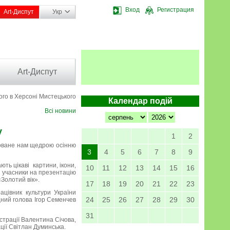
Вход
Регистрация
Art-Диспут
Укр
Art-Диспут
го в Херсоні Мистецького
Календар подій
Всі новини
у
1
2
роване нам щедрою осінню
3
4
5
6
7
8
9
ють цікаві картини, ікони,
10
11
12
13
14
15
16
а учасники на презентацію
олотий вік».
17
18
19
20
21
22
23
ацівник культури України
24
25
26
27
28
29
30
ний голова Ігор Семенчев
31
страції Валентина Січова,
ції Світлан Думинська.