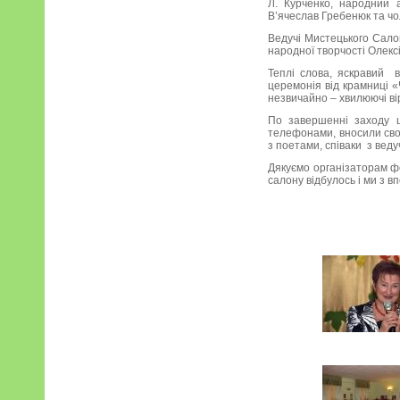
Л. Курченко, народний а
В’ячеслав Гребенюк та чо
Ведучі Мистецького Сало
народної творчості Олекс
Теплі слова, яскравий в
церемонія від крамниці «
незвичайно – хвилюючі ві
По завершенні заходу щ
телефонами, вносили сво
з поетами, співаки з вед
Дякуємо організаторам фе
салону відбулось і ми з 