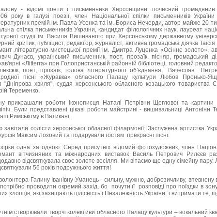
алону - відомі поети і письменники Херсонщини: почесний громадянин
006 року в галузі поезії, член Національної спілки письменників України 
тературних премій ім. Павла Усенка та ім. Бориса Нечерди, автор майже 20-т
льна спілка письменників України, кандидат філологічних наук, лауреат наці
атурної студії ім. Василя Вишиваного при Херсонському державному універс
урний критик, публіцист, редактор, журналіст, активна громадська діячка Таїсі
омант літературно-мистецької премії ім. Дмитра Луценка «Осіннє золото», а
вич Дунаєв, український письменник, поет, прозаїк, пісняр, громадський д
ав'ярні «Ліtterra» при Голопристанській районній бібліотеці, головний редак
лексюк, поет, прозаїк, голова літературного об’єднання Вячеслав Петр
родної пісні «Журавка» обласного Палацу культури Любов Пронько-Ящ
я "Дніпрова хвиля", суддя херсонського обласного козацького товариства 
орій Теременко.
ну прикрашали роботи іконописця Наталі Петрівни Щеглової та картини 
іпіч. Були представлені цікаві роботи майстрині - вишивальниці Антоніни Т
апі Римському в Ватикані.
завітали солісти херсонської обласної філармонії: Заслужена артистка Укр
урсів Максим Лозовий та подарували гостям прекрасні пісні.
ірки одна за одною. Серед присутніх відомий фотохудожник, член Націона
ломант вітчизняних та міжнародних виставок Василь Петрович Рилєєв 
одавно відсвяткувала своє золоте весілля. Ми вітаємо ще одну сімейну пару.
дсвяткували 56 років подружнього життя!
олонтера Галину Іванівну Уманець - сильну, мужню, доброзичливу, впевнену в с
потрібно проводити окремий захід, бо почути її розповіді про поїздки в зону
их хлопців, які захищають цілісність і Незалежність України і витримати те, 
утнім створювали творчі колективи обласного Палацу культури – вокальний кв