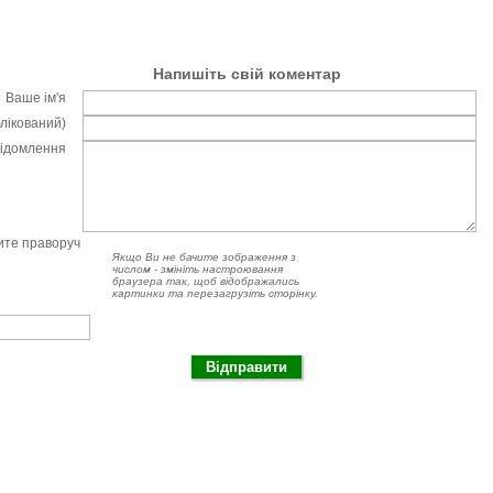
Напишіть свій коментар
Ваше ім'я
блікований)
відомлення
чите праворуч
Якщо Ви не бачите зображення з
числом - змініть настроювання
браузера так, щоб відображались
картинки та перезагрузіть сторінку.