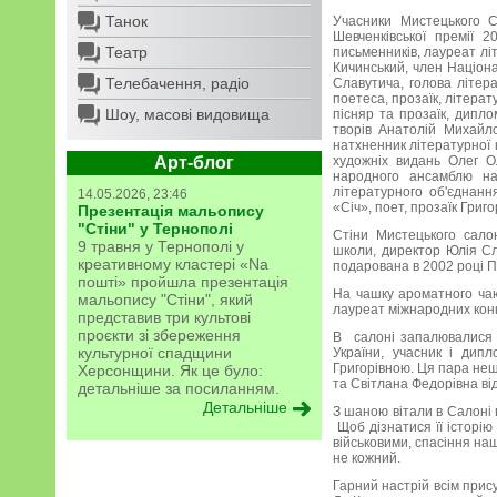
Танок
Учасники Мистецького С
Шевченківської премії 2
Театр
письменників, лауреат лі
Кичинський, член Націона
Телебачення, радіо
Славутича, голова літер
поетеса, прозаїк, літерат
Шоу, масові видовища
пісняр та прозаїк, дипл
творів Анатолій Михайло
натхненник літературної к
Арт-блог
художніх видань Олег О
народного ансамблю на
літературного об'єднанн
14.05.2026, 23:46
«Січ», поет, прозаїк Григ
Презентація мальопису
"Стіни" у Тернополі
Стіни Мистецького сало
9 травня у Тернополі у
школи, директор Юлія Сл
креативному кластері «Na
подарована в 2002 році П
пошті» пройшла презентація
На чашку ароматного чаю 
мальопису "Стіни", який
лауреат міжнародних конк
представив три культові
проєкти зі збереження
В салоні запалювалися з
культурної спадщини
України, учасник і дип
Григорівною. Ця пара нещ
Херсонщини. Як це було:
та Світлана Федорівна ві
детальніше за посиланням.
Детальніше
З шаною вітали в Салоні в
Щоб дізнатися її історію 
військовими, спасіння наш
не кожний.
Гарний настрій всім прис