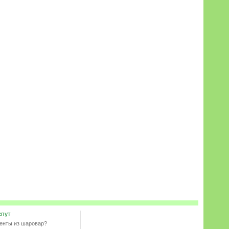
спут
енты из шаровар?