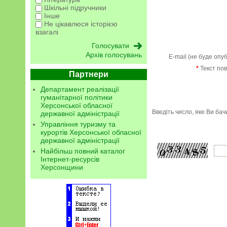
Шкільні підручники
Інше
Не цікавлюся історією
взагалі
Архів голосувань
E-mail (не буде опу
*
Текст по
Партнери
Департамент реалізації
гуманітарної політики
Херсонської обласної
Введіть число, яке Ви ба
державної адміністрації
Управління туризму та
курортів Херсонської обласної
державної адміністрації
Найбільш повний каталог
Інтернет-ресурсів
Херсонщини