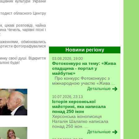
ацівник культури України
етодист обласного Центру
 цікаві розповіді, чайна
а Чечель, чарівні пісні і
.
раженнями, обмінювались
 артисти фотографувалися
Новини регіону
нку своєї душі. Відкриття
03.08.2026, 19:00
алоні буде!
Фотоконкурс на тему: «Жива
спадщина - портал у
майбутнє»
Про конкурс Фотоконкурс з
міжнародною участю «Жива ...
Детальніше
10.07.2026, 23:13
Історія херсонської
майстрині, яка написала
понад 250 ікон
Херсонська іконописиця
Наталія Шалапко написала
понад 250 ікон. ...
Детальніше