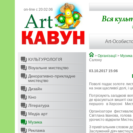
on-line с 20.02.06
Art-Особисто
>
Організації
>
Музика
КУЛЬТУРОЛОГІЯ
Салону
Візуальне мистецтво
03.10.2017 15:06
Декоративно-прикладне
мистецтво
Поволі падає золоте лис
на знак щасливої долі, і 
Дизайн
Потріскують загадкові вог
Кіно
де красуються вишиті ска
першого в Херсоні Мист
Література
Організатори фестивалю 
Медіа арт
Світлана Іванова, голов
урочисто відкрили Мистец
Музика
З привітальним словом до
Реклама
Заслужений діяч мистецтв