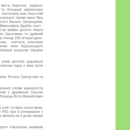
 міста Херсона, лауреат
та Асоціації українських
и поетичних книг Анатолій
ональної премії імені Яра
итеті Василь Загороднюк,
я Миколаївна Щерба, поет -
втор майже десяти збірок
іяч Засновник та ідейний
тор понад 100 літературно-
енко, поетеса, учасниця
енко член Херсонського
Соборне козацтво України
учнів дитячої художньої
еленчак одна з яких була
аїни Тетяна Григор’єва та
льної спілки журналістів
разом з дружиною Ольгою
 Ліпшиць Віллі Михайлович
обі і в своїх силах жінку.
 АТО, про її спілкування з
що випало на її долю зможе
артет «Затишок», керівник