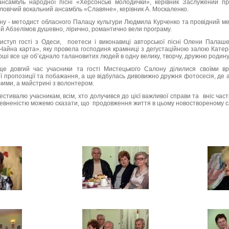
нсамбль народної пісні «Херсонські молодички», керівник Заслужений пр
ловічий вокальний ансамбль «Славяне», керівник А. Москаленко.
ну - методист обласного Палацу культури Людмила Курченко та провідний м
ій Абзелімов душевно, лірично, романтично вели програму.
иступ гості з Одеси, поетеси і виконавиці авторської пісні Олени Палашек,
Чайна карта», яку провела господиня крамниці з дегустаційною залою Катерин
рші все це об’єднало талановитих людей в одну велику, творчу, дружню родину
е довгий час учасники та гості Мистецького Салону ділилися своїми в
ї пропозиції та побажання, а ще відбулась дивовижно дружня фотосесія, де
учими, а майстрині з волонтером.
стивалю учасникам, всім, хто долучився до цієї важливої справи та вніс части
впевненістю можемо сказати, що продовження життя в цьому новоствореному с