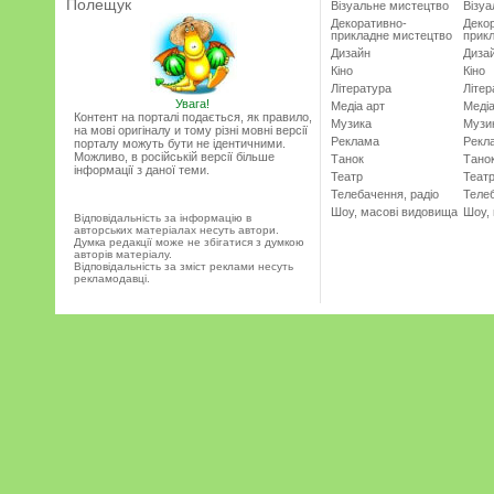
Полещук
Візуальне мистецтво
Візу
Декоративно-
Деко
прикладне мистецтво
прик
Дизайн
Диза
Кіно
Кіно
Література
Літер
Увага!
Медіа арт
Медіа
Контент на порталі подається, як правило,
Музика
Музи
на мові оригіналу и тому різні мовні версії
Реклама
Рекл
порталу можуть бути не ідентичними.
Можливо, в російській версії більше
Танок
Тано
інформації з даної теми.
Театр
Теат
Телебачення, радіо
Телеб
Шоу, масові видовища
Шоу,
Відповідальність за інформацію в
авторських матеріалах несуть автори.
Думка редакції може не збігатися з думкою
авторів матеріалу.
Відповідальність за зміст реклами несуть
рекламодавці.