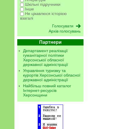
Шкільні підручники
Інше
Не цікавлюся історією
взагалі
Архів голосувань
Партнери
Департамент реалізації
гуманітарної політики
Херсонської обласної
державної адміністрації
Управління туризму та
курортів Херсонської обласної
державної адміністрації
Найбільш повний каталог
Інтернет-ресурсів
Херсонщини