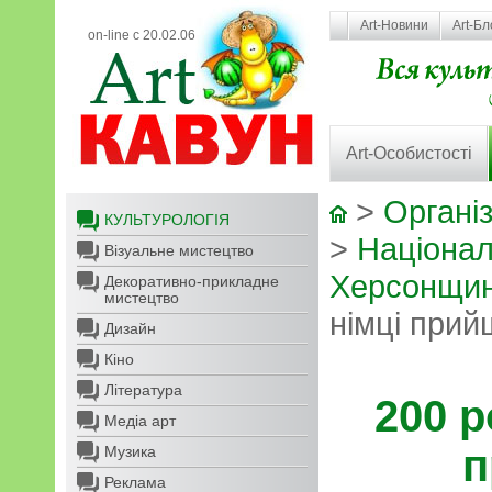
Art-Новини
Art-Бл
on-line с 20.02.06
Art-Особистості
>
Організ
КУЛЬТУРОЛОГІЯ
>
Націонал
Візуальне мистецтво
Херсонщи
Декоративно-прикладне
мистецтво
німці при
Дизайн
Кіно
Література
200 р
Медіа арт
п
Музика
Реклама