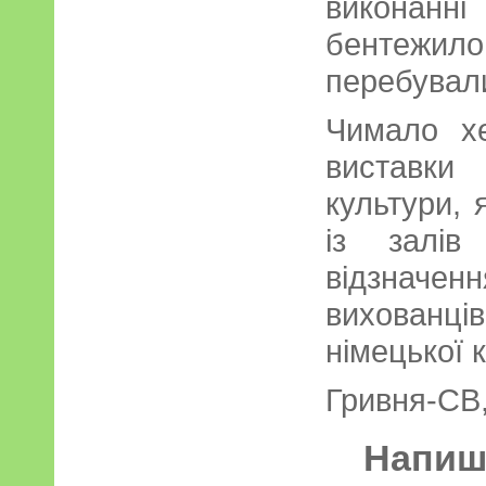
виконанні
бентежил
перебувал
Чимало хе
виставки
культури, 
із залів
відзначе
вихованц
німецької 
Гривня-СВ,
Напиші