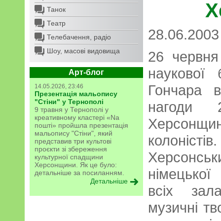
Х
Танок
Театр
28.06.2003
Телебачення, радіо
Шоу, масові видовища
26 червня
наукової 
Арт-блог
Гончара в
14.05.2026, 23:46
Презентація мальопису
"Стіни" у Тернополі
нагоди 
9 травня у Тернополі у
креативному кластері «Na
Херсонщи
пошті» пройшла презентація
мальопису "Стіни", який
колоністів
представив три культові
проєкти зі збереження
Херсонсь
культурної спадщини
Херсонщини. Як це було:
німецької
детальніше за посиланням.
Детальніше
всіх зал
музичні тв