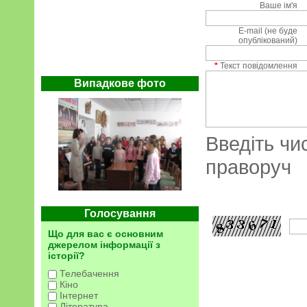
Ваше ім'я
E-mail (не буде
опублікований)
*
Текст повідомлення
Випадкове фото
Введіть чи
праворуч
Голосування
Що для вас є основним
джерелом інформації з
історії?
Телебачення
Кіно
Інтернет
Література