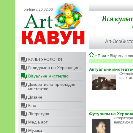
on-line с 20.02.06
Art-Особисто
>
Теми
> Візуальне ми
КУЛЬТУРОЛОГІЯ
Голодомор на Херсонщині
Актуальне мистецтв
Сукупні
Візуальне мистецтво
практик
Декоративно-прикладне
мистецтво
Дизайн
Кіно
Література
Футуризм на Херсон
Літературн
Медіа арт
напрямок п
Музика