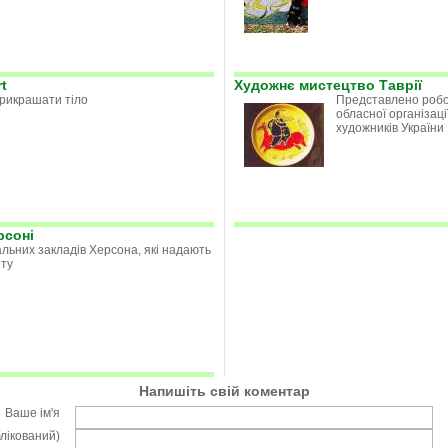
t
Художнє мистецтво Таврії
рикрашати тіло
Представлено робо
обласної організаці
художників України
рсоні
льних закладів Херсона, які надають
іту
Напишіть свій коментар
Ваше ім'я
блікований)