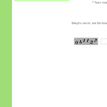
*
Текст по
Введіть число, яке Ви ба