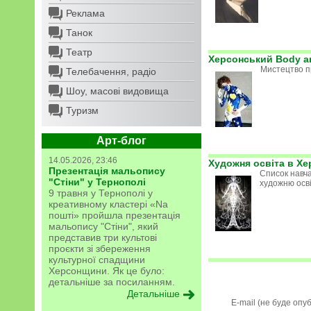
Реклама
Танок
Театр
Херсонський Body ar
Мистецтво п
Телебачення, радіо
Шоу, масові видовища
Туризм
Арт-блог
14.05.2026, 23:46
Художня освіта в Хе
Презентація мальопису
Список навча
"Стіни" у Тернополі
художню осв
9 травня у Тернополі у
креативному кластері «Na
пошті» пройшла презентація
мальопису "Стіни", який
представив три культові
проєкти зі збереження
культурної спадщини
Херсонщини. Як це було:
детальніше за посиланням.
Детальніше
E-mail (не буде опу