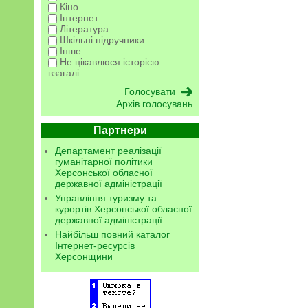
Кіно
Інтернет
Література
Шкільні підручники
Інше
Не цікавлюся історією
взагалі
Архів голосувань
Партнери
Департамент реалізації
гуманітарної політики
Херсонської обласної
державної адміністрації
Управління туризму та
курортів Херсонської обласної
державної адміністрації
Найбільш повний каталог
Інтернет-ресурсів
Херсонщини