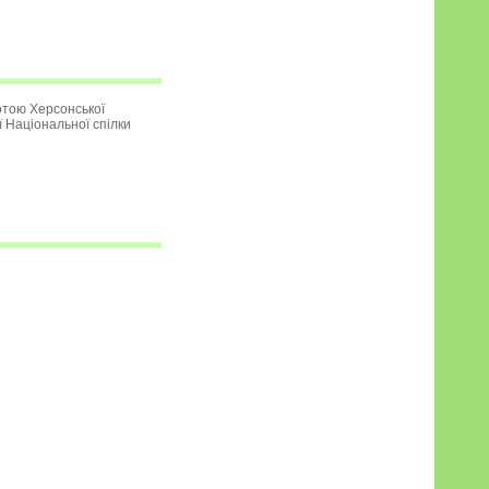
тою Херсонської
ї Національної спілки