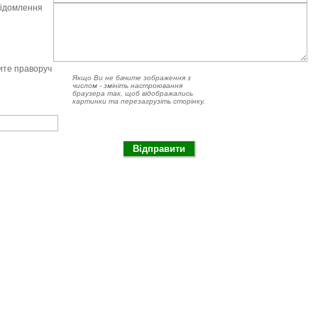
відомлення
чите праворуч
Якщо Ви не бачите зображення з
числом - змініть настроювання
браузера так, щоб відображались
картинки та перезагрузіть сторінку.