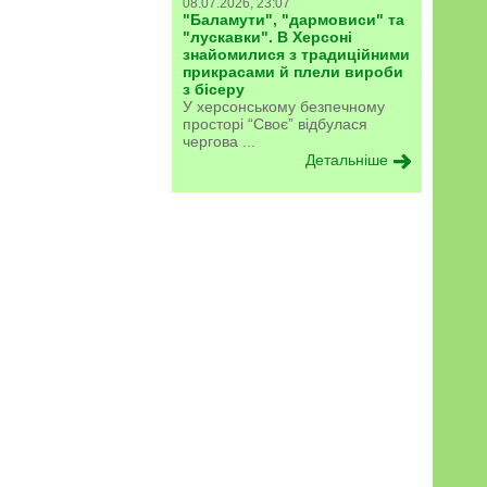
08.07.2026, 23:07
"Баламути", "дармовиси" та
"лускавки". В Херсоні
знайомилися з традиційними
прикрасами й плели вироби
з бісеру
У херсонському безпечному
просторі “Своє” відбулася
чергова ...
Детальніше