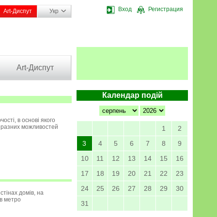
Вход
Регистрация
Art-Диспут
Укр
Art-Диспут
Календар подій
ості, в основі якого
иразних можливостей
1
2
3
4
5
6
7
8
9
10
11
12
13
14
15
16
17
18
19
20
21
22
23
24
25
26
27
28
29
30
стінах домів, на
 в метро
31