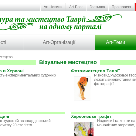
Art-Новини
Art-Блог
Гостьова
Про проект
сті
Art-Організації
Art-Теми
стецтво
Візуальне мистецтво
о в Херсоні
Фотомистецтво Таврії
сть експериментальних художніх
Різновид художньої творч
лежить використання в
фотографії
щині
Херсонське графіті
о-художній авангардистський
Надписи і малюнки на 
очатку 20 століття
монолітних огорожах,