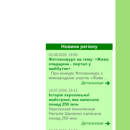
Новини регіону
03.08.2026, 19:00
Фотоконкурс на тему: «Жива
спадщина - портал у
майбутнє»
Про конкурс Фотоконкурс з
міжнародною участю «Жива ...
Детальніше
10.07.2026, 23:13
Історія херсонської
майстрині, яка написала
понад 250 ікон
Херсонська іконописиця
Наталія Шалапко написала
понад 250 ікон. ...
Детальніше