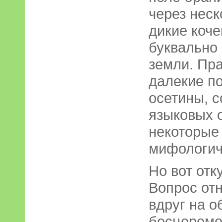
через неск
дикие коче
буквально
земли. Пра
далекие п
осетины, 
языковых 
некоторые
мифологич
Но вот отк
Вопрос от
вдруг на о
бесцеремо