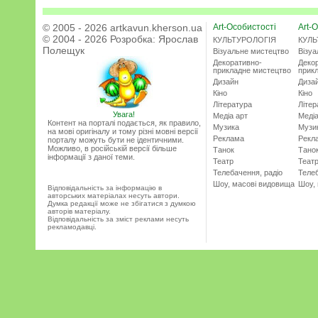
© 2005 - 2026 artkavun.kherson.ua
Art-Особистості
Art-О
© 2004 - 2026 Розробка:
Ярослав
КУЛЬТУРОЛОГІЯ
КУЛЬ
Полещук
Візуальне мистецтво
Візу
Декоративно-
Деко
прикладне мистецтво
прик
Дизайн
Диза
Кіно
Кіно
Література
Літер
Увага!
Медіа арт
Медіа
Контент на порталі подається, як правило,
Музика
Музи
на мові оригіналу и тому різні мовні версії
Реклама
Рекл
порталу можуть бути не ідентичними.
Можливо, в російській версії більше
Танок
Тано
інформації з даної теми.
Театр
Теат
Телебачення, радіо
Телеб
Шоу, масові видовища
Шоу,
Відповідальність за інформацію в
авторських матеріалах несуть автори.
Думка редакції може не збігатися з думкою
авторів матеріалу.
Відповідальність за зміст реклами несуть
рекламодавці.