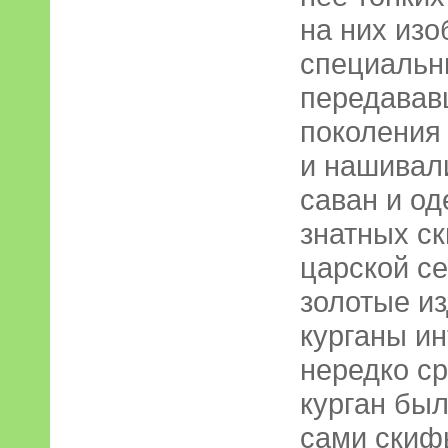
на них из
специальн
передавав
поколения 
и нашивал
саван и од
знатных ск
царской с
золотые из
курганы ин
нередко ср
курган был
сами скиф