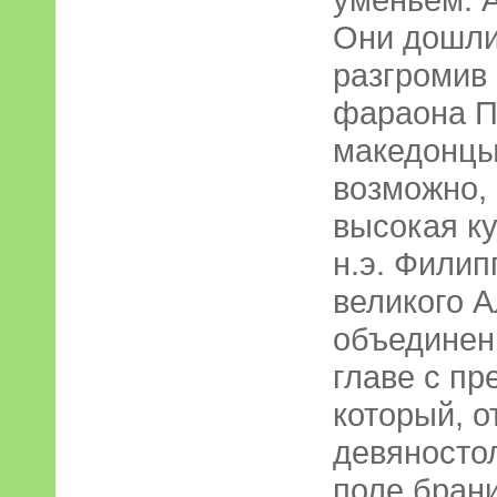
Они дошли
разгромив
фараона П
македонцы
возможно,
высокая ку
н.э. Филип
великого А
объединен
главе с п
который, о
девяностол
поле брани