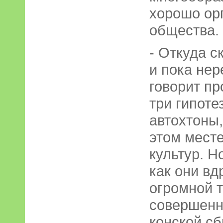
хорошо ор
общества.
- Откуда с
и пока нер
говорит пр
три гипоте
автохтоны,
этом месте
культур. Н
как они вд
огромной 
совершенн
конской с