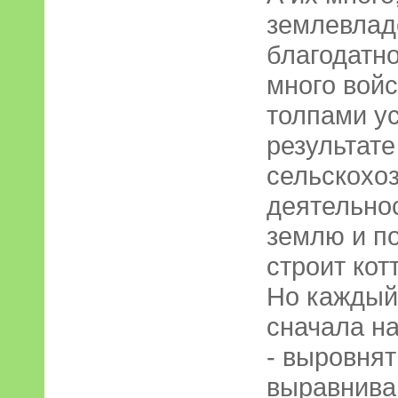
землевлад
благодатн
много войс
толпами у
результате
сельскохо
деятельно
землю и по
строит кот
Но каждый
сначала на
- выровнят
выравниваю