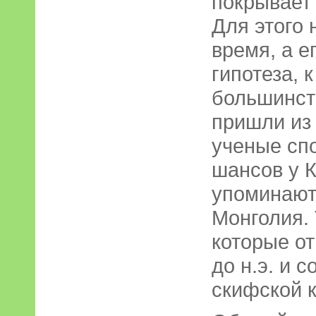
покрывает
Для этого
время, а е
гипотеза, 
большинст
пришли из 
ученые спо
шансов у К
упоминаютс
Монголия. 
которые от
до н.э. и 
скифской к