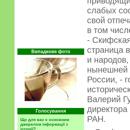
приводящи
слабых со
свой отпеч
в том числ
- Скифская
страница 
Випадкове фото
и народов,
нынешней 
России, - 
историчес
Валерий Г
директора
Голосування
РАН.
Що для вас є основним
джерелом інформації з
історії?