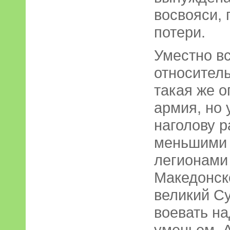
восвояси,
потери.
Уместно вс
относител
такая же 
армия, но 
наголову р
меньшими 
легионами
Македонско
великий Су
воевать на
уменьем. 