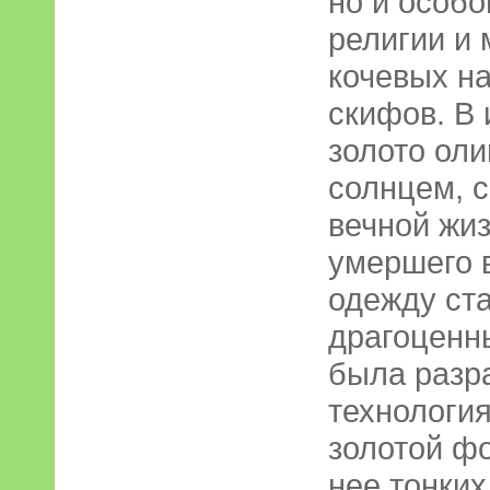
но и особо
религии и
кочевых на
скифов. В
золото оли
солнцем, с
вечной жи
умершего в
одежду ст
драгоценн
была разр
технология
золотой ф
нее тонки