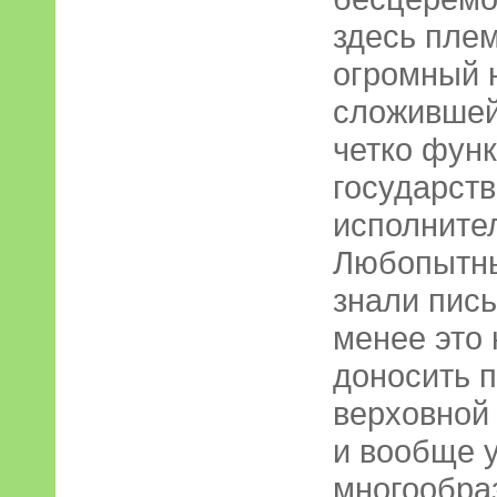
здесь плем
огромный 
сложившей
четко фун
государств
исполните
Любопытны
знали пись
менее это
доносить 
верховной
и вообще 
многообра