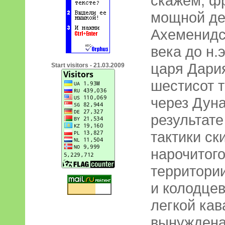
скажем, фр
мощной де
Ахеменидс
века до н.
царя Дария
Start visitors - 21.03.2009
шестисот т
через Дуна
результате
тактики ск
нарочитого
территори
и колодцев
легкой кав
вынуждена