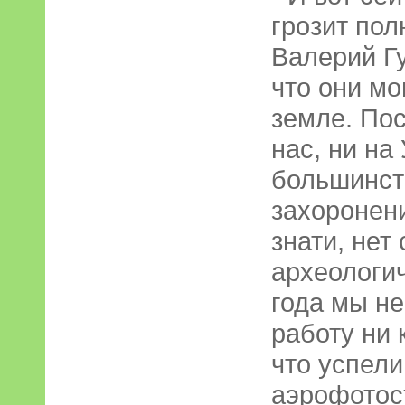
грозит пол
Валерий Гу
что они мо
земле. По
нас, ни на
большинст
захоронени
знати, нет
археологич
года мы н
работу ни 
что успели
аэрофотос