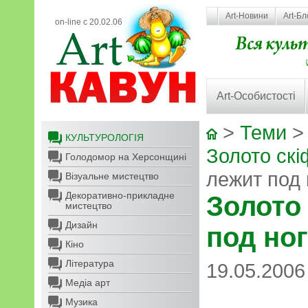
Art-Новини
Art-Бл
on-line с 20.02.06
Art-Особистості
>
Теми
КУЛЬТУРОЛОГІЯ
Золото скі
Голодомор на Херсонщині
лежит под
Візуальне мистецтво
Декоративно-прикладне
Золото
мистецтво
Дизайн
под но
Кіно
Література
19.05.2006
Медіа арт
Музика