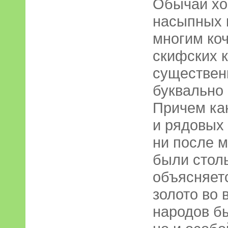
Обычай хо
насыпных 
многим ко
скифских к
существен
буквально
Причем как
и рядовых 
ни после 
были столь
объясняетс
золото во 
народов б