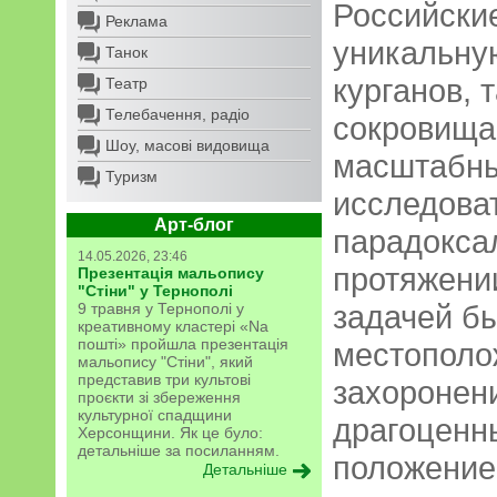
Российски
Реклама
уникальну
Танок
курганов,
Театр
Телебачення, радіо
сокровища.
Шоу, масові видовища
масштабны
Туризм
исследова
Арт-блог
парадокса
14.05.2026, 23:46
протяжении
Презентація мальопису
"Стіни" у Тернополі
задачей б
9 травня у Тернополі у
креативному кластері «Na
пошті» пройшла презентація
местополож
мальопису "Стіни", який
представив три культові
захоронен
проєкти зі збереження
культурної спадщини
драгоценн
Херсонщини. Як це було:
детальніше за посиланням.
положение 
Детальніше