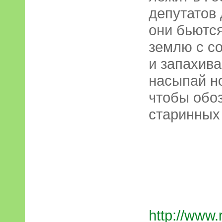
депутатов 
они бьются
землю с с
и запахиваю
насыпай н
чтобы обо
старинных
http://www.r