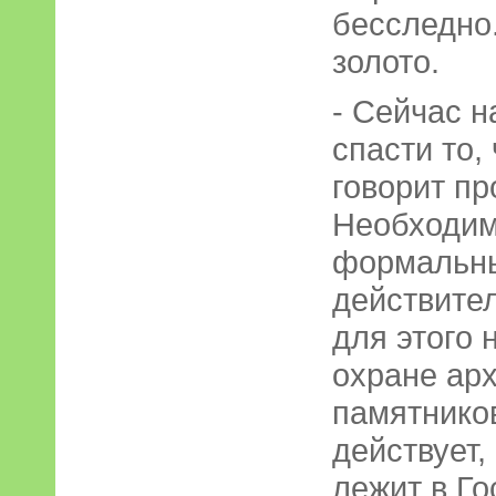
бесследно.
золото.
- Сейчас н
спасти то, 
говорит пр
Необходим
формальны
действите
для этого 
охране ар
памятников
действует,
лежит в Го