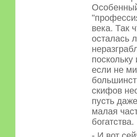
Особенный
"професси
века. Так 
осталась 
неразграбл
поскольку 
если не ми
большинст
скифов нес
пусть даже 
малая част
богатства.
- И вот се