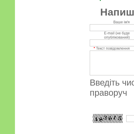
Напиші
Ваше ім'я
E-mail (не буде
опублікований)
*
Текст повідомлення
Введіть чи
праворуч