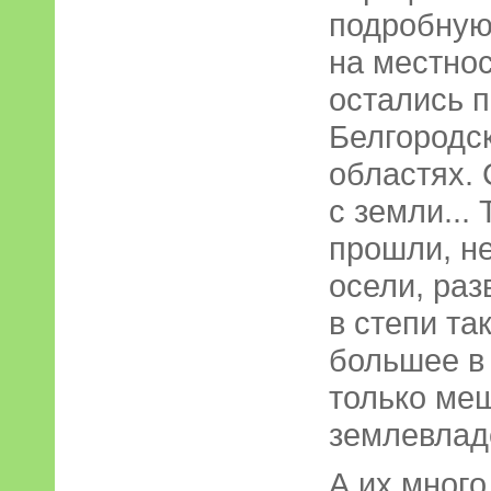
подробную
на местнос
остались п
Белгородск
областях. 
с земли...
прошли, н
осели, раз
в степи та
большее в 
только ме
землевлад
А их много