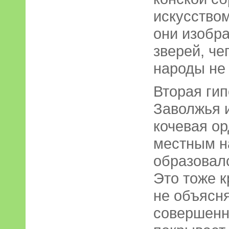
искусством
они изобр
зверей, че
народы не
Вторая гип
Заволжья 
кочевая ор
местным н
образовал
Это тоже к
не объясня
совершенн