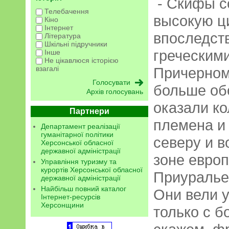
- Скифы с
Телебачення
высокую ц
Кіно
Інтернет
впоследств
Література
Шкільні підручники
греческим
Інше
Не цікавлюся історією
Причерном
взагалі
больше обо
Архів голосувань
оказали к
Партнери
племена и
Департамент реалізації
гуманітарної політики
северу и в
Херсонської обласної
державної адміністрації
зоне европ
Управління туризму та
курортів Херсонської обласної
Приуралье
державної адміністрації
Найбільш повний каталог
Они вели 
Інтернет-ресурсів
Херсонщини
только с 