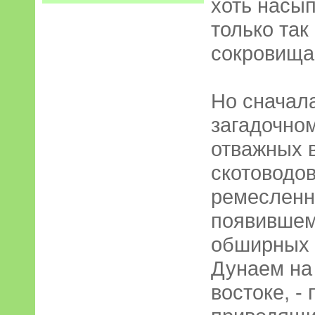
хоть насып
только так
сокровища
Но сначала
загадочном
отважных 
скотоводов
ремесленн
появившемс
обширных 
Дунаем на
востоке, -