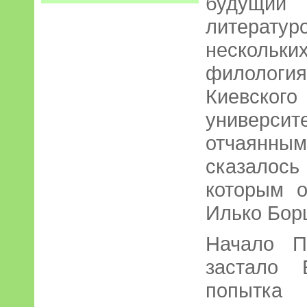
будущий 
литерат
нескольки
филологи
Киевск
универс
отчаянны
сказалос
которым 
Илько Бор
Начало П
застало 
попытка 