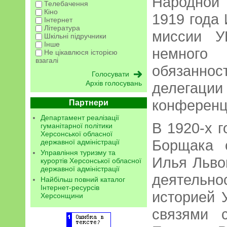
Народной
Телебачення
Кіно
1919 года
Інтернет
Література
миссии У
Шкільні підручники
Інше
немного
Не цікавлюся історією
взагалі
обязаннос
Архів голосувань
делегаци
конференц
Партнери
Департамент реалізації
В 1920-х 
гуманітарної політики
Херсонської обласної
Борщака 
державної адміністрації
Управління туризму та
Илья Льво
курортів Херсонської обласної
державної адміністрації
деятельно
Найбільш повний каталог
Інтернет-ресурсів
историей 
Херсонщини
связями 