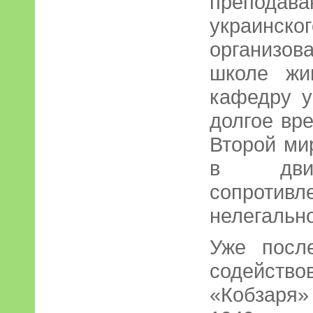
препода
украинско
организо
школе жи
кафедру у
долгое вр
Второй ми
в движ
сопротив
нелегальн
Уже посл
содейств
«Кобзаря