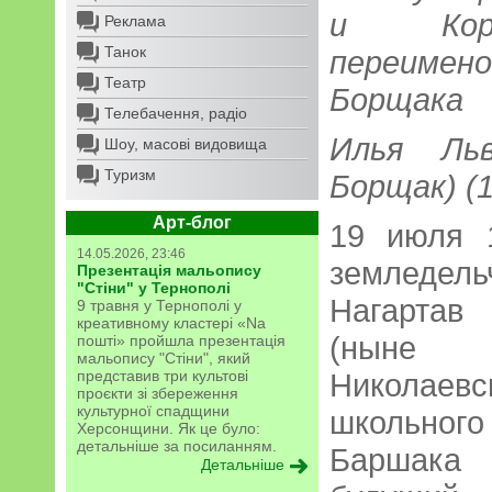
и Кора
Реклама
Танок
переимен
Театр
Борщака
Телебачення, радіо
Илья Льв
Шоу, масові видовища
Туризм
Борщак) (
Арт-блог
19 июля 
14.05.2026, 23:46
земледе
Презентація мальопису
"Стіни" у Тернополі
Нагартав
9 травня у Тернополі у
креативному кластері «Na
(ныне п
пошті» пройшла презентація
мальопису "Стіни", який
представив три культові
Николаевс
проєкти зі збереження
культурної спадщини
школьно
Херсонщини. Як це було:
детальніше за посиланням.
Баршака 
Детальніше