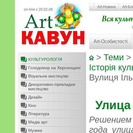
Art-Новини
Art-Бл
on-line с 20.02.06
Art-Особистості
>
Теми
КУЛЬТУРОЛОГІЯ
Історія кул
Голодомор на Херсонщині
Вулиця Іл
Візуальне мистецтво
Декоративно-прикладне
мистецтво
Дизайн
Улица
Кіно
Література
Решением
Медіа арт
года улиц
Музика