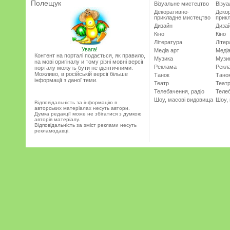
Полещук
Візуальне мистецтво
Візу
Декоративно-
Деко
прикладне мистецтво
прик
Дизайн
Диза
Кіно
Кіно
Література
Літер
Увага!
Медіа арт
Медіа
Контент на порталі подається, як правило,
Музика
Музи
на мові оригіналу и тому різні мовні версії
Реклама
Рекл
порталу можуть бути не ідентичними.
Можливо, в російській версії більше
Танок
Тано
інформації з даної теми.
Театр
Теат
Телебачення, радіо
Телеб
Шоу, масові видовища
Шоу,
Відповідальність за інформацію в
авторських матеріалах несуть автори.
Думка редакції може не збігатися з думкою
авторів матеріалу.
Відповідальність за зміст реклами несуть
рекламодавці.