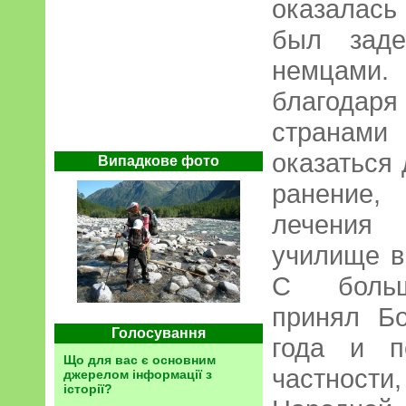
оказалас
был заде
немцами
благодар
странами
оказаться
Випадкове фото
ранение
лечения
училище в
С больш
принял Б
Голосування
года и п
Що для вас є основним
частности
джерелом інформації з
історії?