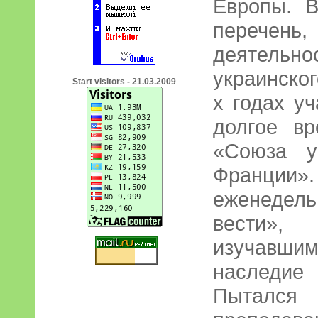
Европы. В
перечен
деятель
украинског
Start visitors - 21.03.2009
х годах у
долгое в
«Союза у
Франции
еженеде
вести», 
изучавшим
наследие
Пытался