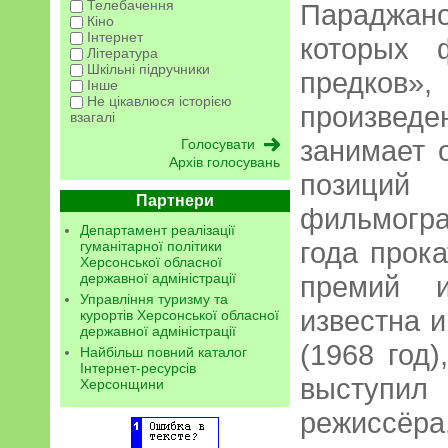
Телебачення
Параджан
Кіно
Інтернет
которых 
Література
Шкільні підручники
предков»,
Інше
Не цікавлюся історією
произвед
взагалі
занимает 
Архів голосувань
позици
Партнери
фильмогра
Департамент реалізації
года прок
гуманітарної політики
Херсонської обласної
державної адміністрації
премий 
Управління туризму та
известна и
курортів Херсонської обласної
державної адміністрації
(1968 год
Найбільш повний каталог
Інтернет-ресурсів
выступил
Херсонщини
режиссёр