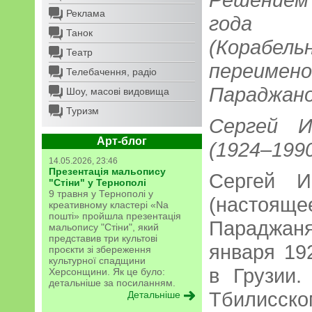
Реклама
года у
Танок
(Кора
Театр
переимен
Телебачення, радіо
Параджан
Шоу, масові видовища
Туризм
Сергей И
Арт-блог
(1924–199
14.05.2026, 23:46
Презентація мальопису
Сергей И
"Стіни" у Тернополі
9 травня у Тернополі у
(насто
креативному кластері «Na
пошті» пройшла презентація
Параджаня
мальопису "Стіни", який
представив три культові
января 19
проєкти зі збереження
культурної спадщини
в Грузии.
Херсонщини. Як це було:
детальніше за посиланням.
Тбилис
Детальніше