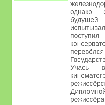
железнод
однако 
будуще
испытыва
поступ
консерва
перевё
Государст
Учась в
кинемато
режиссёр
Дипломно
режиссё