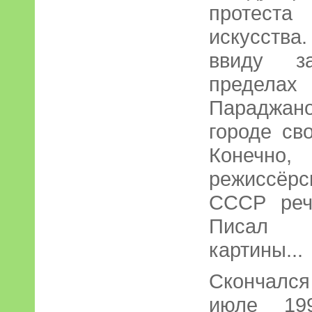
проте
искусства
ввиду з
предела
Парадж
городе св
Конечн
режиссёрс
СССР реч
Писал с
картины...
Скончалс
июле 19