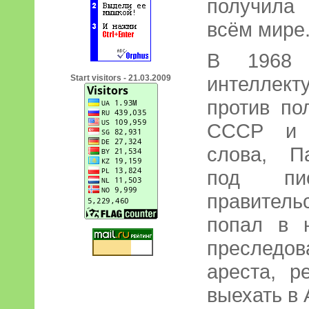
получила
всём мире
В 1968 
интеллект
Start visitors - 21.03.2009
против по
СССР и о
слова, П
под пис
правительс
попал в 
преслед
ареста, 
выехать в