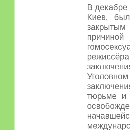
В декабре 
Киев, бы
закрытым
причино
гомосекс
режиссёр
заключе
Уголовно
заключени
тюрьме и 
освобожд
начав
междун