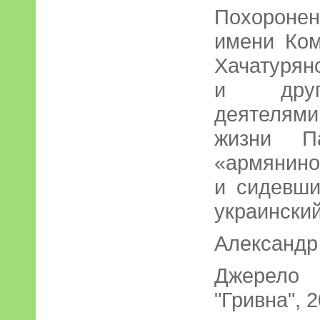
Похороне
имени Ко
Хачатурян
и друг
деятелям
жизни Па
«армянино
и сидевши
украински
Александр
Джерело 
"Гривна", 2