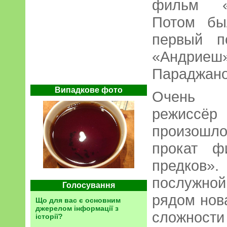
фильм «М
Потом бы
первый п
«Андр
Параджано
Випадкове фото
Очень 
режиссёр 
произошл
прокат ф
предков»
послужно
Голосування
рядом нов
Що для вас є основним
джерелом інформації з
сложност
історії?