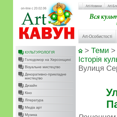
Art-Новини
Art-Бл
on-line с 20.02.06
Art-Особистості
>
Теми
КУЛЬТУРОЛОГІЯ
Історія кул
Голодомор на Херсонщині
Вулиця Се
Візуальне мистецтво
Декоративно-прикладне
мистецтво
Дизайн
У
Кіно
Література
П
Медіа арт
Музика
Решением