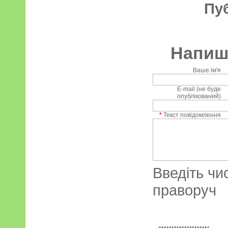
Пу
Напиші
Ваше ім'я
E-mail (не буде
опублікований)
*
Текст повідомлення
Введіть чи
праворуч