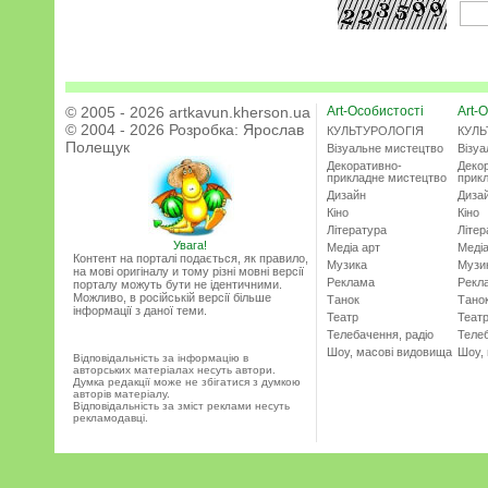
© 2005 - 2026 artkavun.kherson.ua
Art-Особистості
Art-О
© 2004 - 2026 Розробка:
Ярослав
КУЛЬТУРОЛОГІЯ
КУЛЬ
Полещук
Візуальне мистецтво
Візу
Декоративно-
Деко
прикладне мистецтво
прик
Дизайн
Диза
Кіно
Кіно
Література
Літер
Увага!
Медіа арт
Медіа
Контент на порталі подається, як правило,
Музика
Музи
на мові оригіналу и тому різні мовні версії
Реклама
Рекл
порталу можуть бути не ідентичними.
Можливо, в російській версії більше
Танок
Тано
інформації з даної теми.
Театр
Теат
Телебачення, радіо
Телеб
Шоу, масові видовища
Шоу,
Відповідальність за інформацію в
авторських матеріалах несуть автори.
Думка редакції може не збігатися з думкою
авторів матеріалу.
Відповідальність за зміст реклами несуть
рекламодавці.