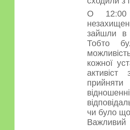
сходили з 
О 12:00
незахище
зайшли в
Тобто б
можливість
кожної уст
активіст
прийняти
відношен
відповідал
чи було що
Важливий 