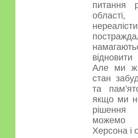
питання р
області
нереалісти
постра
намагают
відновити
Але ми ж
стан забу
та пам’ят
якщо ми н
рішення 
можемо в
Херсона і 