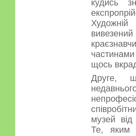
кудись з
експропрі
Художній
вивезений
краєзнавч
частинам
щось вкрад
Друге, 
недавньог
непрофе
співробіт
музей від
Те, яким