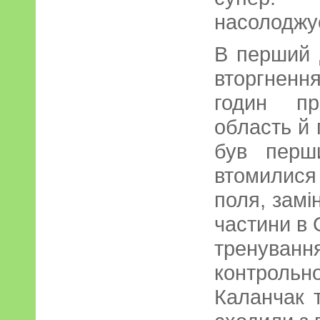
насолоджу
В перший 
вторгненн
годин пр
область й 
був перш
втомилися
поля, замі
частини в 
тренува
контроль
Каланчак т