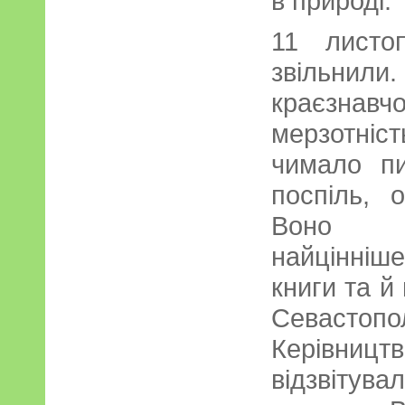
в природі.
11 листо
звільн
краєзна
мерзотні
чимало п
поспіль, 
Воно п
найцінніш
книги та й 
Севасто
Керівниц
відзвітув