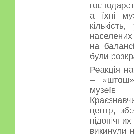
господарст
а їхні м
кількість
населених 
на баланс
були розкр
Реакція н
– «штош»
музеїв 
Краєзнавч
центр, зб
підопічних
викинули н