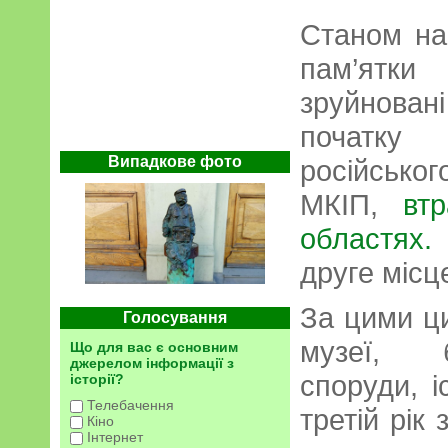
Станом на
пам’ятки
зруйнова
початку
Випадкове фото
російськог
МКІП,
вт
областях.
друге місце
За цими ц
Голосування
музеї, б
Що для вас є основним
джерелом інформації з
споруди, і
історії?
Телебачення
третій рік
Кіно
Інтернет