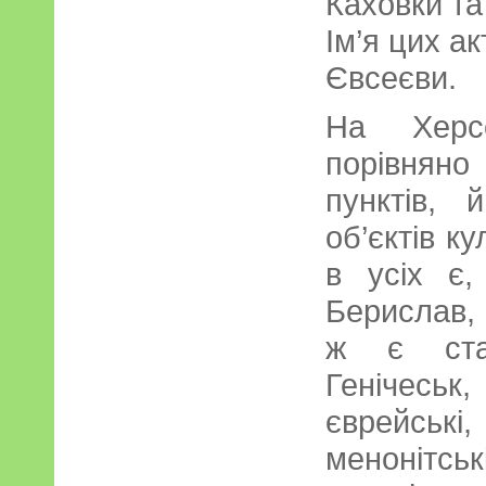
Каховки та
Ім’я цих ак
Євсеєви.
На Херс
порівнян
пунктів,
об’єктів к
в усіх є,
Берислав, 
ж є ста
Генічеськ,
єврейські,
менонітсь