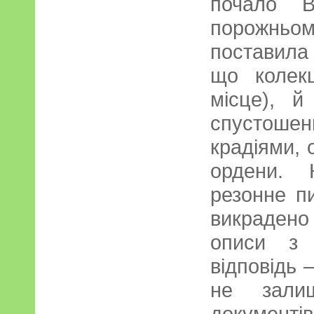
почало В
порожньо
поставила 
що колек
місце), й
спустош
крадіями, 
ордени. 
резонне п
викраден
описи з 
відповідь –
не залиш
документів