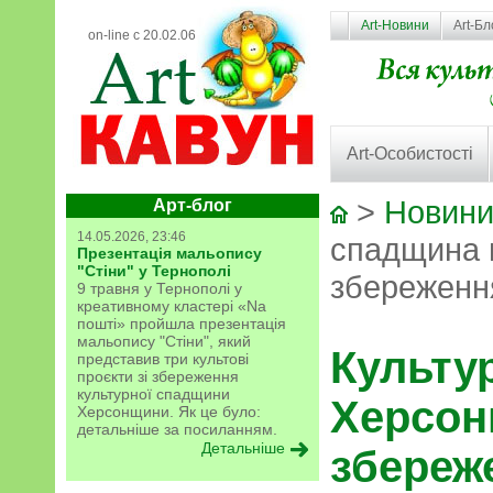
Art-Новини
Art-Бл
on-line с 20.02.06
Art-Особистості
>
Новини
Арт-блог
14.05.2026, 23:46
спадщина 
Презентація мальопису
"Стіни" у Тернополі
збереження
9 травня у Тернополі у
креативному кластері «Na
пошті» пройшла презентація
мальопису "Стіни", який
Культу
представив три культові
проєкти зі збереження
культурної спадщини
Херсон
Херсонщини. Як це було:
детальніше за посиланням.
Детальніше
збереж