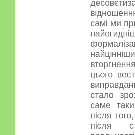
десовєти
відношенн
самі ми п
найогидн
формалі
найцінні
вторгнен
цього вест
виправдан
стало зро
саме таки
після того
після с