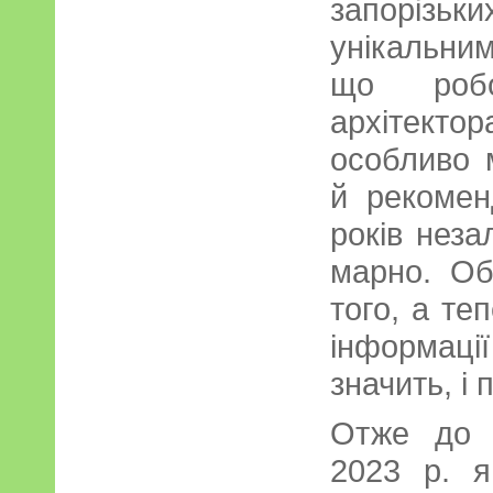
запорі
унікальни
що робо
архітекто
особливо 
й рекомен
років неза
марно. Об
того, а те
інформаці
значить, і
Отже до г
2023 р. я