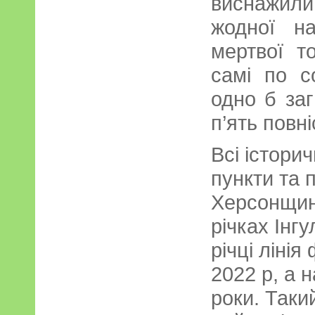
виснажили
жодної н
мертвої т
самі по с
одно б заг
п’ять повні
Всі історич
пункти та 
Херсонщин
річках Інгу
річці ліні
2022 р, а н
роки. Таки