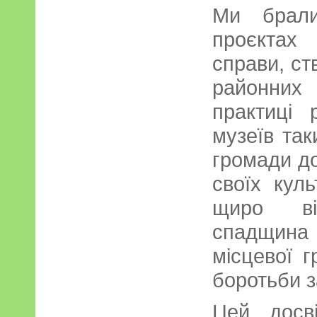
Ми брали
проєктах
справи, ст
районних 
практиці 
музеїв та
громади д
своїх кул
щиро ві
спадщина
місцевої г
боротьби з
Цей досв