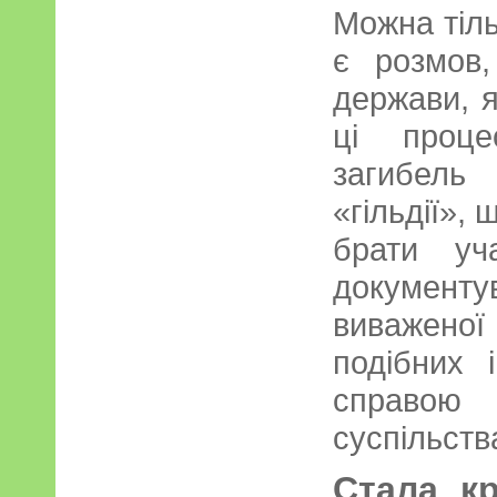
Можна тіль
є розмов,
держави, я
ці проце
загибель
«гільдії», 
брати уч
документ
виважено
подібних 
справо
суспільств
Стала кр