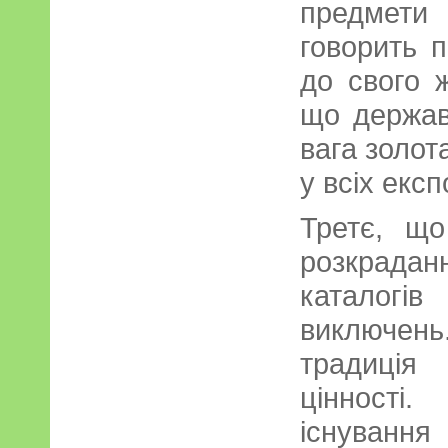
предмети 
говорить 
до свого 
що держав
вага золота
у всіх екс
Третє, що
розкраданн
каталогів
виключе
традиція
цінності
існування