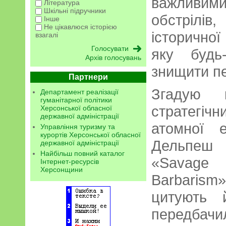
важливим
Література
Шкільні підручники
обстрілів
Інше
Не цікавлюся історією
історичної
взагалі
яку будь
Архів голосувань
знищити пе
Партнери
Згадую к
Департамент реалізації
гуманітарної політики
стратегі
Херсонської обласної
державної адміністрації
атомної е
Управління туризму та
курортів Херсонської обласної
Дельпеш
державної адміністрації
Найбільш повний каталог
«Savage
Інтернет-ресурсів
Херсонщини
Barbaris
цитують 
передба