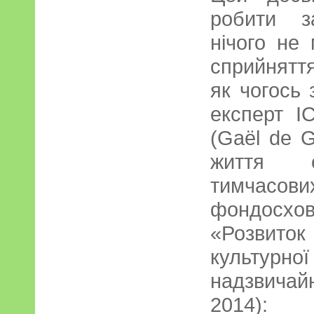
робити з
нічого не
сприйнятт
як чогось
експерт 
(Gaël de G
життя с
тимчасо
фондосхов
«Розвито
культу
надзвичайн
2014): 