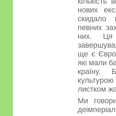
кількість в
нових екс
скидало 
певних зах
них. Ця
завершува
ще є Європ
які мали б
країну. Б
культуро
листком жа
Ми говори
деімперіа