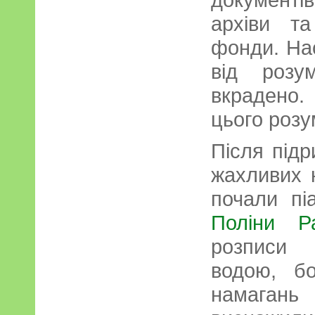
архіви та
фонди. На
від розу
вкрадено
цього розу
Після підр
жахливих н
почали пі
Поліни Ра
розписи 
водою, бо
намагань