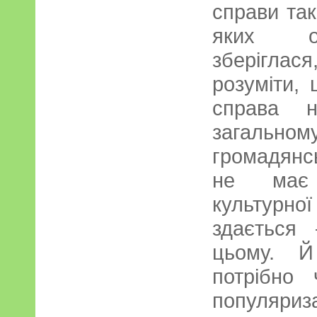
справи та
яких об
зберіглас
розуміти,
справа 
загаль
громадянсь
не має 
культур
здається
цьому. Й
потрібно 
популяриза