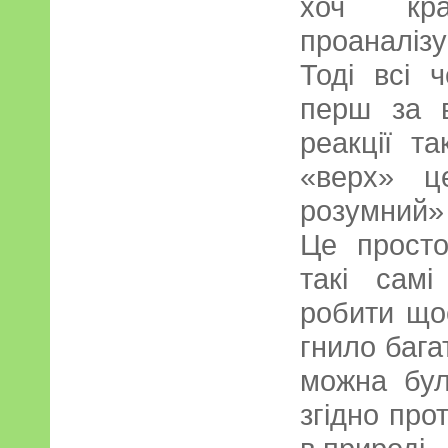
хоч кра
проаналіз
Тоді всі 
перш за в
реакції т
«верх» ц
розумний»
Це просто
такі сам
робити щос
гнило бага
можна бул
згідно про