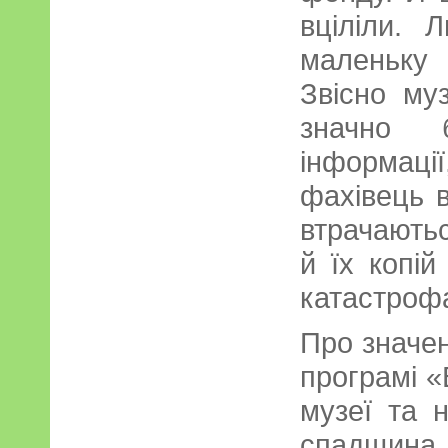
вціліли.
маленьку
Звісно му
значно 
інформації
фахівець в
втрачаютьс
й їх копій
катастроф
Про значен
програмі «
музеї та 
спадщина