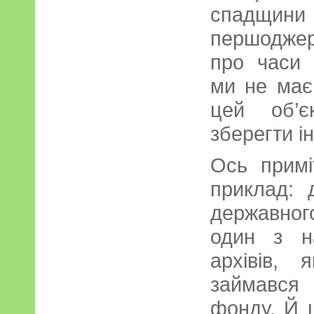
спадщин
першоджер
про часи 
ми не має
цей об’є
зберегти ін
Ось примі
приклад: 
державного
один з н
архівів, 
займався
фонду. Й 