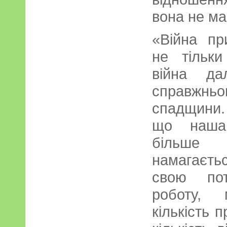
вона не ма
«Війна п
не тільки
війна да
справжн
спадщини. 
що наша 
більше і
намагаєть
свою пот
роботу, 
кількість 