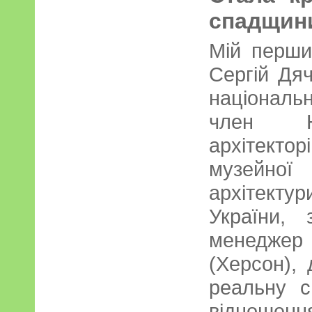
спадщини 
Мій перши
Сергій Дяч
національ
член На
архітект
музейної
архітект
України, 
менеджер
(Херсон),
реальну с
відношен