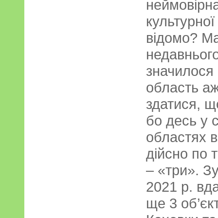
неймовірна 
культурної
відомо? Ма
недавнього
значилося
область аж
здатися, щ
бо десь у 
областях в
дійсно по т
– «три». З
2021 р. вд
ще 3 об’єк