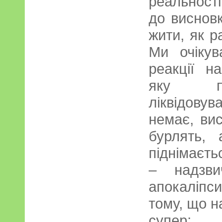
реальності
до виснов
жити, як р
Ми очікув
реакції н
яку по
ліквідову
немає, вис
бурлять,
піднімаєт
– надзви
апокаліпс
тому, що н
супер: 