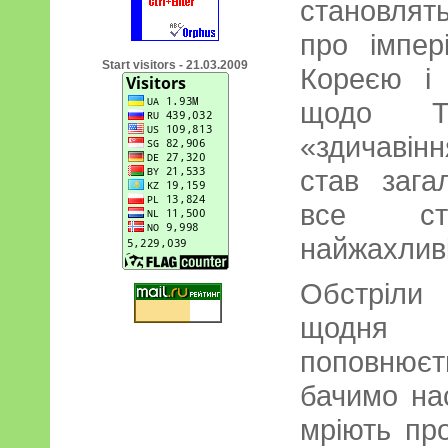
становлять
про імпер
Start visitors - 21.03.2009
Кореєю і 
щодо Та
«здичавінн
став заг
все ст
найжахливі
Обстріли
щодня 
поповнюєт
бачимо нас
мріють пр