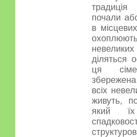
традиція
почали абс
в місцеви
охоплюют
невеликих
діляться о
ця сіме
збережен
всіх невел
живуть, п
який їх
спадк
структур