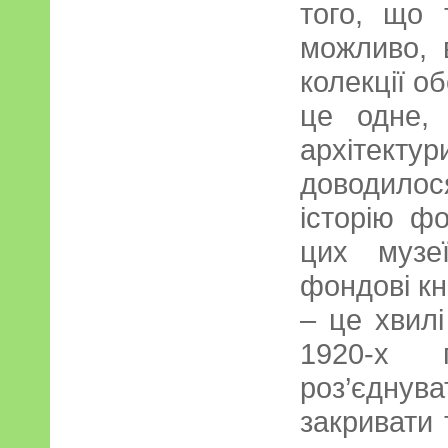
того, що 
можливо, 
колекції о
це одне, 
архітек
доводило
історію ф
цих музе
фондові кн
– це хвилі
1920-х 
роз’єднуват
закривати 