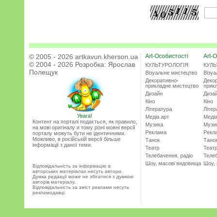
© 2005 - 2026 artkavun.kherson.ua
Art-Особистості
Art-О
© 2004 - 2026 Розробка:
Ярослав
КУЛЬТУРОЛОГІЯ
КУЛЬ
Полещук
Візуальне мистецтво
Візу
Декоративно-
Деко
прикладне мистецтво
прик
Дизайн
Диза
Кіно
Кіно
Література
Літер
Увага!
Медіа арт
Медіа
Контент на порталі подається, як правило,
Музика
Музи
на мові оригіналу и тому різні мовні версії
Реклама
Рекл
порталу можуть бути не ідентичними.
Можливо, в російській версії більше
Танок
Тано
інформації з даної теми.
Театр
Теат
Телебачення, радіо
Телеб
Шоу, масові видовища
Шоу,
Відповідальність за інформацію в
авторських матеріалах несуть автори.
Думка редакції може не збігатися з думкою
авторів матеріалу.
Відповідальність за зміст реклами несуть
рекламодавці.