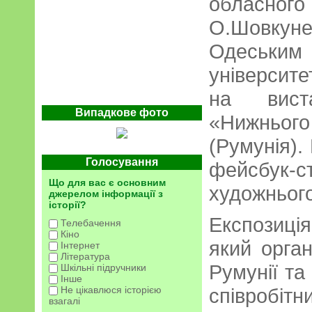
обласного
О.Шовкуне
Одеськ
університе
на виста
Випадкове фото
«Нижньо
(Румунія).
Голосування
фейсбук-
Що для вас є основним
художньог
джерелом інформації з
історії?
Експозиція
Телебачення
Кіно
який орган
Інтернет
Література
Румунії та
Шкільні підручники
Інше
Не цікавлюся історією
співробі
взагалі