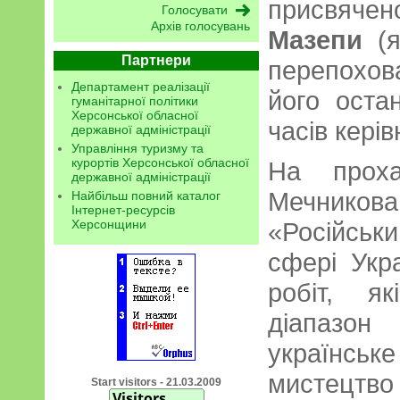
присвяч
Архів голосувань
Мазепи
(
Партнери
перепохова
Департамент реалізації
його оста
гуманітарної політики
Херсонської обласної
часів кері
державної адміністрації
Управління туризму та
курортів Херсонської обласної
На проха
державної адміністрації
Мечник
Найбільш повний каталог
Інтернет-ресурсів
Херсонщини
«Російськи
сфері Укр
робіт, я
діапазон
українс
мистецтво 
Start visitors - 21.03.2009