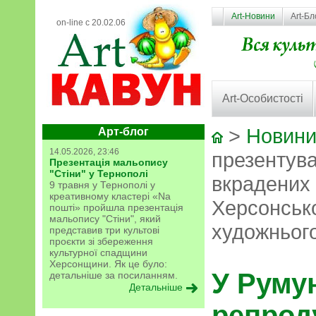
Art-Новини
Art-Бл
on-line с 20.02.06
Art-Особистості
>
Новини
Арт-блог
14.05.2026, 23:46
презентува
Презентація мальопису
"Стіни" у Тернополі
вкрадених 
9 травня у Тернополі у
креативному кластері «Na
Херсонськ
пошті» пройшла презентація
мальопису "Стіни", який
художньог
представив три культові
проєкти зі збереження
культурної спадщини
Херсонщини. Як це було:
У Руму
детальніше за посиланням.
Детальніше
репроду