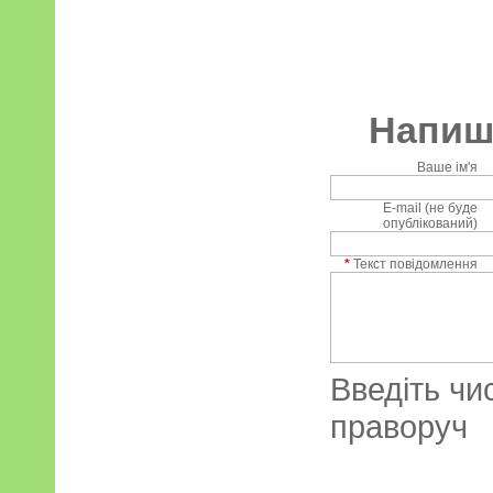
Напиші
Ваше ім'я
E-mail (не буде
опублікований)
*
Текст повідомлення
Введіть чи
праворуч