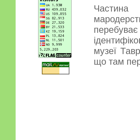
Частина
мародерс
перебуває
ідентифі
музеї Тавр
що там пер