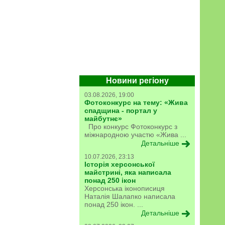
Новини регіону
03.08.2026, 19:00
Фотоконкурс на тему: «Жива
спадщина - портал у
майбутнє»
Про конкурс Фотоконкурс з
міжнародною участю «Жива ...
Детальніше
10.07.2026, 23:13
Історія херсонської
майстрині, яка написала
понад 250 ікон
Херсонська іконописиця
Наталія Шалапко написала
понад 250 ікон. ...
Детальніше