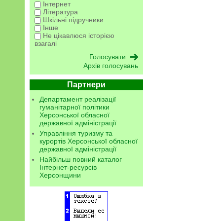
Інтернет
Література
Шкільні підручники
Інше
Не цікавлюся історією
взагалі
Архів голосувань
Партнери
Департамент реалізації
гуманітарної політики
Херсонської обласної
державної адміністрації
Управління туризму та
курортів Херсонської обласної
державної адміністрації
Найбільш повний каталог
Інтернет-ресурсів
Херсонщини