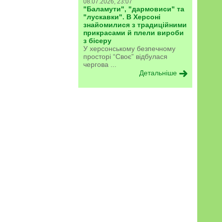
08.07.2026, 23:07
"Баламути", "дармовиси" та
"лускавки". В Херсоні
знайомилися з традиційними
прикрасами й плели вироби
з бісеру
У херсонському безпечному
просторі “Своє” відбулася
чергова ...
Детальніше