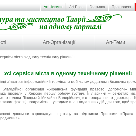
Art-Новини
Art-Блог
Гостьова
Про проект
сті
Art-Організації
Art-Теми
 сервіси міста в одному технічному рішенні!
Усі сервіси міста в одному технічному рішенні!
рівці з’явиться інформаційний термінал з мобільним додатком «Безпечна гром
ї благодійної організації «Українська фундація правової допомоги» 
ська провели у Херсоні першу робочу зустріч. Її учасники – секретар мі
ького голови Лінецький Михайло Валерійович, в.о. генерального директора 
, а також фахівці-програмісти – узгодили план подальших дій для того, щоб зр
равової допомоги впроваджує ініціативу за підтримки Програми «Права
дродження».