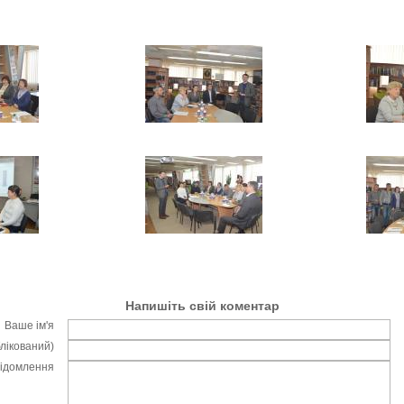
Напишіть свій коментар
Ваше ім'я
блікований)
відомлення