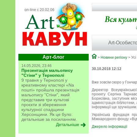
on-line с 20.02.06
Art-Особисто
Арт-блог
>
Новини регіону
> Усі
14.05.2026, 23:46
30.10.2018 12:12
Презентація мальопису
"Стіни" у Тернополі
9 травня у Тернополі у
Вже зовсім скоро у Гонча
креативному кластері «Na
пошті» пройшла презентація
Директор Всеукраїнсько
проекту Сергіна Тарнав
мальопису "Стіни", який
Борисівна, заступник міс
представив три культові
адміністрація бібліотеки
проєкти зі збереження
інформації ще зручнішим.
культурної спадщини
Херсонщини. Як це було:
Українська фундація п
детальніше за посиланням.
Міжнародного фонду «Ві
Детальніше
Джерело інформації