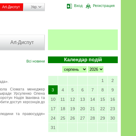
Вход
Регистрация
Art-Диспут
Укр
Art-Диспут
Календар подій
Всі новини
1
2
ада».
Микола Сіомата менеджер
3
4
5
6
7
8
9
ськради Урсуленко Олена
Коротун Надія Іванівна та
10
11
12
13
14
15
16
обити доступ херсонців до
17
18
19
20
21
22
23
 людини та правосуддя»
24
25
26
27
28
29
30
31