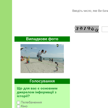
Введіть число, яке Ви ба
Випадкове фото
Голосування
Що для вас є основним
джерелом інформації з
історії?
Телебачення
Кіно