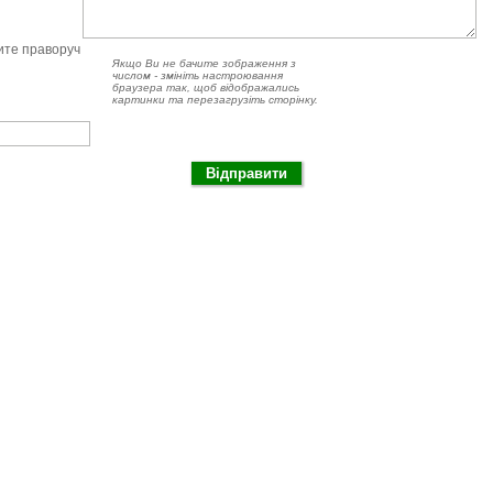
чите праворуч
Якщо Ви не бачите зображення з
числом - змініть настроювання
браузера так, щоб відображались
картинки та перезагрузіть сторінку.