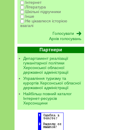
Інтернет
Література
Шкільні підручники
Інше
Не цікавлюся історією
взагалі
Архів голосувань
Партнери
Департамент реалізації
гуманітарної політики
Херсонської обласної
державної адміністрації
Управління туризму та
курортів Херсонської обласної
державної адміністрації
Найбільш повний каталог
Інтернет-ресурсів
Херсонщини