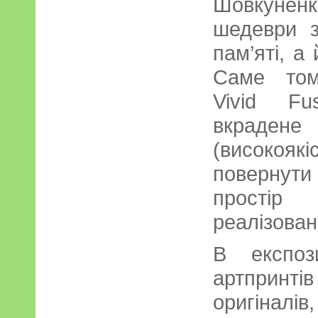
Шовкунен
шедеври 
пам’яті, а
Саме том
Vivid Fu
вкраде
(високояк
повернути
прості
реалізован
В експоз
артпринті
оригіналів