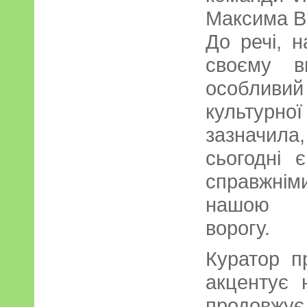
Максима Ві
До речі, н
своєму в
особливи
культур
зазначил
сьогодні 
справжнім
нашою п
ворогу.
Куратор п
акцентує 
продовжу