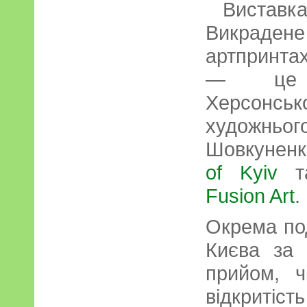
Виставка
Викрадене
артпринта
— це с
Херсон
художньог
Шовкуненк
of Kyiv
та
Fusion Art
.
Окрема под
Києва за
прийом, чі
відкритіст