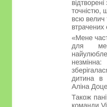
відтворені
точністю, 
всю велич 
втрачених 
«Мене част
для ме
найулюбл
незмінна
зберігала
дитина в 
Аліна Доце
Також пані
команди Viv