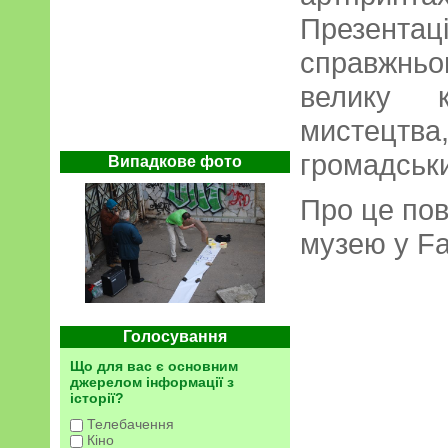
Презент
справжнь
велику кі
мистецт
громадськи
Випадкове фото
Про це пов
музею у F
Голосування
Що для вас є основним
джерелом інформації з
історії?
Телебачення
Кіно