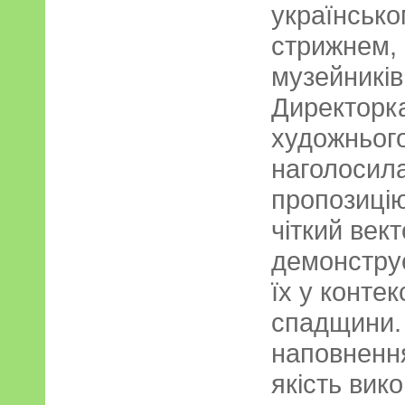
українсько
стрижнем,
музейників
Директорк
художньог
наголосил
пропозицію
чіткий век
демонструє
їх у конте
спадщини. 
наповнення
якість вик