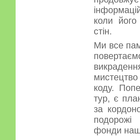
інформаці
коли його
стін.
Ми все па
повертаєм
викраден
мистецтво
коду. Поп
тур, є пла
за кордон
подорожі
фонди наш