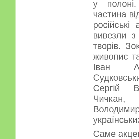
у полоні
частина ві
російські
вивезли з
творів. Зо
живопис та
Іван Ай
Судковськ
Сергій В
Чичкан,
Володимир
українськи
Саме акце