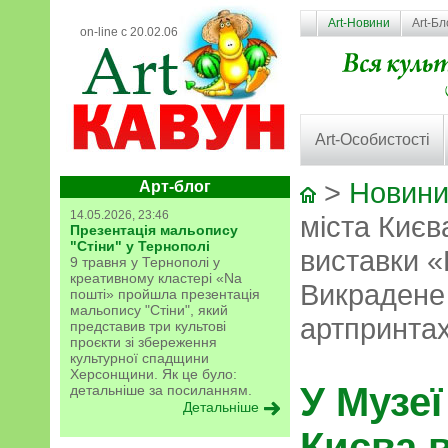
Art-Новини
Art-Бл
on-line с 20.02.06
Art-Особистості
>
Новини
Арт-блог
14.05.2026, 23:46
міста Києв
Презентація мальопису
"Стіни" у Тернополі
виставки «
9 травня у Тернополі у
креативному кластері «Na
Викрадене
пошті» пройшла презентація
мальопису "Стіни", який
артпринтах
представив три культові
проєкти зі збереження
культурної спадщини
Херсонщини. Як це було:
У Музеї
детальніше за посиланням.
Детальніше
Києва 