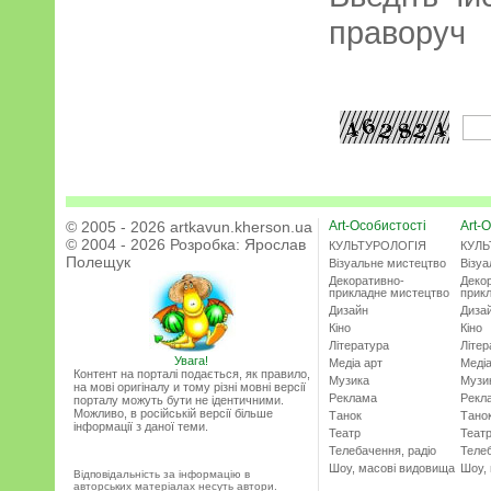
праворуч
© 2005 - 2026 artkavun.kherson.ua
Art-Особистості
Art-О
© 2004 - 2026 Розробка:
Ярослав
КУЛЬТУРОЛОГІЯ
КУЛЬ
Полещук
Візуальне мистецтво
Візу
Декоративно-
Деко
прикладне мистецтво
прик
Дизайн
Диза
Кіно
Кіно
Література
Літер
Увага!
Медіа арт
Медіа
Контент на порталі подається, як правило,
Музика
Музи
на мові оригіналу и тому різні мовні версії
Реклама
Рекл
порталу можуть бути не ідентичними.
Можливо, в російській версії більше
Танок
Тано
інформації з даної теми.
Театр
Теат
Телебачення, радіо
Телеб
Шоу, масові видовища
Шоу,
Відповідальність за інформацію в
авторських матеріалах несуть автори.