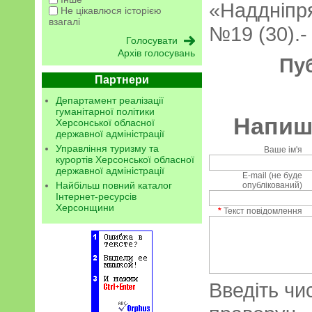
«Наддніпр
Не цікавлюся історією
взагалі
№19 (30).- 
Архів голосувань
Пу
Партнери
Департамент реалізації
гуманітарної політики
Напиші
Херсонської обласної
державної адміністрації
Управління туризму та
Ваше ім'я
курортів Херсонської обласної
державної адміністрації
E-mail (не буде
Найбільш повний каталог
опублікований)
Інтернет-ресурсів
Херсонщини
*
Текст повідомлення
Введіть чи