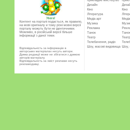
Дизайн
Диза
Кіно
Кіно
Література
Літер
Увага!
Медіа арт
Медіа
Контент на порталі подається, як правило,
Музика
Музи
на мові оригіналу и тому різні мовні версії
Реклама
Рекл
порталу можуть бути не ідентичними.
Можливо, в російській версії більше
Танок
Тано
інформації з даної теми.
Театр
Теат
Телебачення, радіо
Телеб
Шоу, масові видовища
Шоу,
Відповідальність за інформацію в
авторських матеріалах несуть автори.
Думка редакції може не збігатися з думкою
авторів матеріалу.
Відповідальність за зміст реклами несуть
рекламодавці.