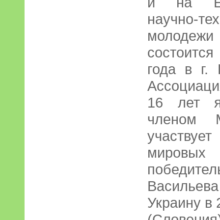
и на Ев
научно-т
молодежи
состоится
года в г.
Ассоциаци
16 лет я
членом 
участву
мировых
победите
Васильев
Украину в 
(Словения