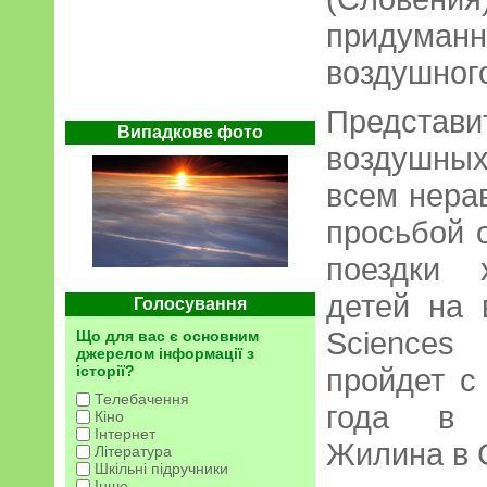
придуман
воздушног
Предста
Випадкове фото
воздушны
всем нера
просьбой 
поездки 
детей на 
Голосування
Sciences
Що для вас є основним
джерелом інформації з
історії?
пройдет с
Телебачення
года в у
Кіно
Інтернет
Жилина в 
Література
Шкільні підручники
Інше