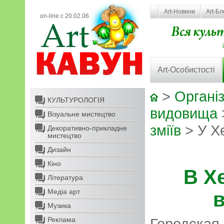
Art-Новини
Art-Бл
on-line с 20.02.06
Art-Особистості
>
Організ
КУЛЬТУРОЛОГІЯ
видовища
Візуальне мистецтво
зміїв
> У Хе
Декоративно-прикладне
мистецтво
Дизайн
Кіно
В Х
Література
Медіа арт
Музика
Реклама
Городская