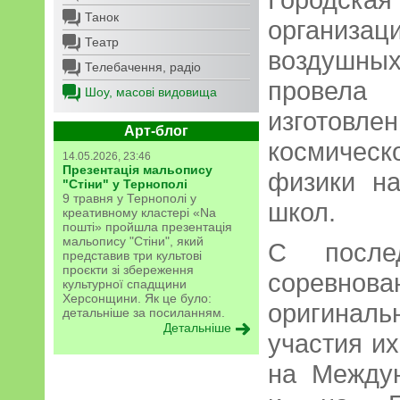
Танок
органи
Театр
воздушн
Телебачення, радіо
провела
Шоу, масові видовища
изготовл
Арт-блог
космическ
14.05.2026, 23:46
Презентація мальопису
физики на
"Стіни" у Тернополі
9 травня у Тернополі у
школ.
креативному кластері «Na
пошті» пройшла презентація
мальопису "Стіни", який
С после
представив три культові
проєкти зі збереження
соревно
культурної спадщини
Херсонщини. Як це було:
оригина
детальніше за посиланням.
Детальніше
участия их
на Между