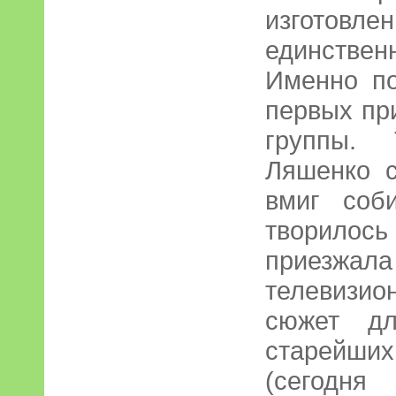
изготовл
единстве
Именно по
первых пр
группы. 
Ляшенко с
вмиг соб
творилось 
приезжал
телевизио
сюжет дл
старейш
(сегодня