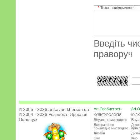
*
Текст повідомлення
Введіть чи
праворуч
© 2005 - 2026 artkavun.kherson.ua
Art-Особистості
Art-О
© 2004 - 2026 Розробка:
Ярослав
КУЛЬТУРОЛОГІЯ
КУЛЬ
Полещук
Візуальне мистецтво
Візу
Декоративно-
Деко
прикладне мистецтво
прик
Дизайн
Диза
Кіно
Кіно