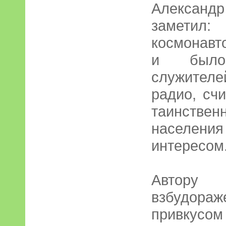
Александ
заметил:
космонавт
и было
служител
радио, сч
таинстве
населе
интересом
Автору
взбудора
привкусо