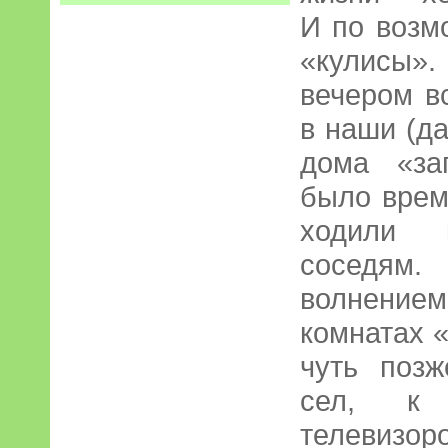
И по возм
«кулисы».
вечером в
в наши (да
дома «за
было врем
ходили 
соседям.
волнени
комнатах 
чуть поз
сел, к 
телеви