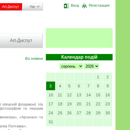
Вход
Регистрация
Art-Диспут
Укр
Art-Диспут
Календар подій
Всі новини
1
2
3
4
5
6
7
8
9
10
11
12
13
14
15
16
17
18
19
20
21
22
23
й обласній філармонії. На
им фотографом та першим
24
25
26
27
28
29
30
Звенигора», «Арсенал» та
31
талка Полтавка»;