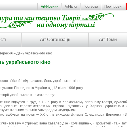
Art-Новини
Art-Блог
Гостьова
Про проект
сті
Art-Організації
Art-Теми
вересня – День українського кіно
нь українського кіно
есня в Україні відзначають День українського кіно.
 указом Президента України від 12 січня 1996 року.
історії українського кінематографу:
с кіно відбувся 2 грудня 1896 року в Харківському оперному театрі, сучасні
о декілька короткометражних стрічок, відзнятих у Харкові українськ
документальних фільмів Альфредом Федецьким;
іно відбувся на початку XX ст. із виходом фільмів Олександра Довженка «
 з’явився звук у стрічках Івана Кавалерідзе «Коліївщина», «Прометей» та «На