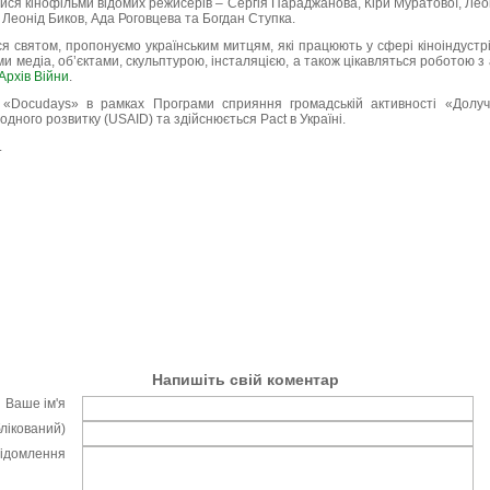
лися кінофільми відомих режисерів – Сергія Параджанова, Кіри Муратової, Лео
, Леонід Биков, Ада Роговцева та Богдан Ступка.
я святом, пропонуємо українським митцям, які працюють у сфері кіноіндустр
 медіа, об’єктами, скульптурою, інсталяцією, а також цікавляться роботою з
рхів Війни
.
 «Docudays» в рамках Програми сприяння громадській активності «Долуч
дного розвитку (USAID) та здійснюється Pact в Україні.
.
Напишіть свій коментар
Ваше ім'я
блікований)
відомлення