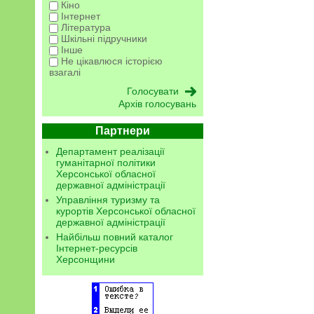
Кіно
Інтернет
Література
Шкільні підручники
Інше
Не цікавлюся історією
взагалі
Архів голосувань
Партнери
Департамент реалізації
гуманітарної політики
Херсонської обласної
державної адміністрації
Управління туризму та
курортів Херсонської обласної
державної адміністрації
Найбільш повний каталог
Інтернет-ресурсів
Херсонщини