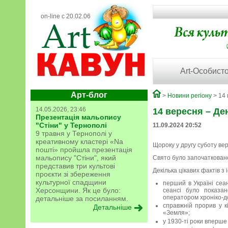
on-line с 20.02.06
Art-Особисто
Арт-блог
>
Новини регіону
> 14 
14.05.2026, 23:46
14 вересня – Де
Презентація мальопису
"Стіни" у Тернополі
11.09.2024 20:52
9 травня у Тернополі у
креативному кластері «Na
Щороку у другу суботу вер
пошті» пройшла презентація
мальопису "Стіни", який
Свято було започатковано
представив три культові
Декілька цікавих фактів з 
проєкти зі збереження
культурної спадщини
перший в Україні сеан
Херсонщини. Як це було:
сеансі було показан
оператором хроніко-
детальніше за посиланням.
справжній прорив у к
Детальніше
«Земля»;
у 1930-ті роки вперше