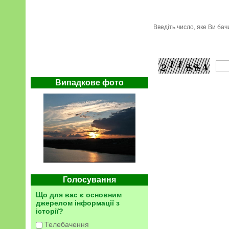
Введіть число, яке Ви ба
Випадкове фото
Голосування
Що для вас є основним
джерелом інформації з
історії?
Телебачення