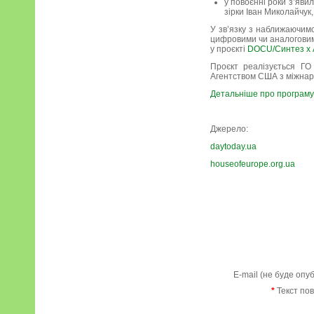
у повоєнні роки з’яви
зірки Іван Миколайчук
У зв’язку з наближаючимс
цифровими чи аналоговими
у проєкті
DOCU/Синтез х А
Проєкт реалізується ГО
Агентством США з міжнаро
Детальніше про програму
Джерело:
daytoday.ua
houseofeurope.org.ua
E-mail (не буде опу
*
Текст по