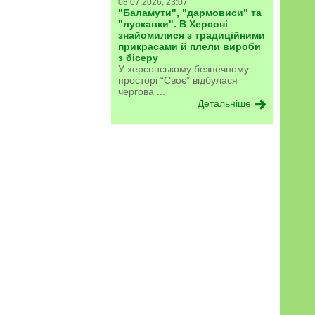
08.07.2026, 23:07
"Баламути", "дармовиси" та
"лускавки". В Херсоні
знайомилися з традиційними
прикрасами й плели вироби
з бісеру
У херсонському безпечному
просторі “Своє” відбулася
чергова ...
Детальніше