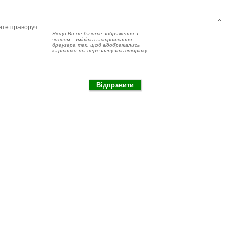
чите праворуч
Якщо Ви не бачите зображення з
числом - змініть настроювання
браузера так, щоб відображались
картинки та перезагрузіть сторінку.