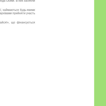
ніда Осики. В них засяяли
ії, займаються будь-якими
 архівами прийняти участь
айся!», що фінансується