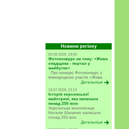
Новини регіону
03.08.2026, 19:00
Фотоконкурс на тему: «Жива
спадщина - портал у
майбутнє»
Про конкурс Фотоконкурс з
міжнародною участю «Жива ...
Детальніше
10.07.2026, 23:13
Історія херсонської
майстрині, яка написала
понад 250 ікон
Херсонська іконописиця
Наталія Шалапко написала
понад 250 ікон. ...
Детальніше