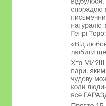
відбулося,
спорадою 
письменни
натураліст
Генрі Торо:
«Від любові
любити ще
Хто МИ?!!!
пари, яки
чудову мож
коли людин
все ГАРАЗД
Просто 15