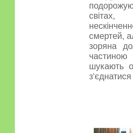
подорожу
світах
нескінчен
смертей, а
зоряна до
частиною 
шукають о
з'єднатися 