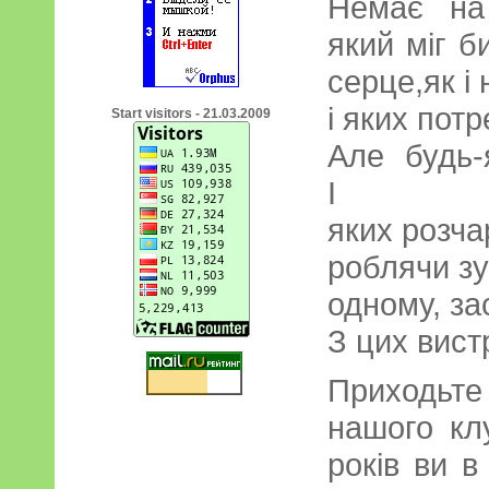
Немає на 
який міг б
серце,як і
і яких пот
Start visitors - 21.03.2009
Але будь-
І гі
яких розча
роблячи зу
одному, за
З цих вист
Приходьт
нашого кл
років ви 