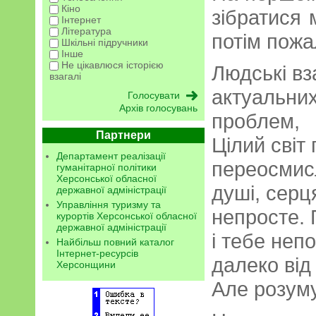
Кіно
зібратися 
Інтернет
Література
потім пожа
Шкільні підручники
Інше
Не цікавлюся історією
Людські вз
взагалі
актуальн
Архів голосувань
пробле
Партнери
Цілий світ 
Департамент реалізації
переос
гуманітарної політики
Херсонської обласної
душі, серц
державної адміністрації
Управління туризму та
непросте. 
курортів Херсонської обласної
державної адміністрації
і тебе неп
Найбільш повний каталог
Інтернет-ресурсів
далеко від 
Херсонщини
Але розуму