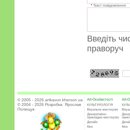
*
Текст повідомлення
Введіть чи
праворуч
© 2005 - 2026 artkavun.kherson.ua
Art-Особистості
Art-О
© 2004 - 2026 Розробка:
Ярослав
КУЛЬТУРОЛОГІЯ
КУЛЬ
Полещук
Візуальне мистецтво
Візу
Декоративно-
Деко
прикладне мистецтво
прик
Дизайн
Диза
Кіно
Кіно