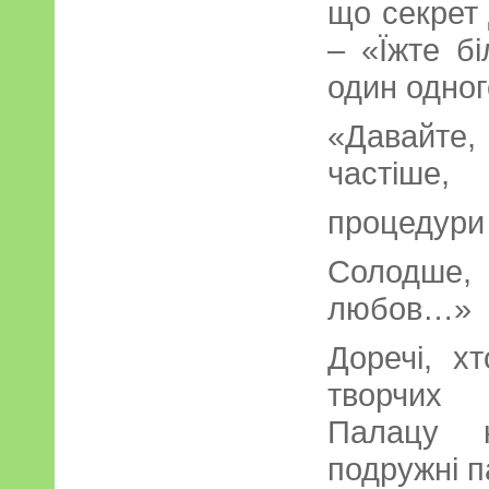
що секрет 
– «Їжте б
один одног
«Давайте
частіше,
процедури
Солодше,
любов…»
Доречі, 
творчих 
Палацу к
подружні п