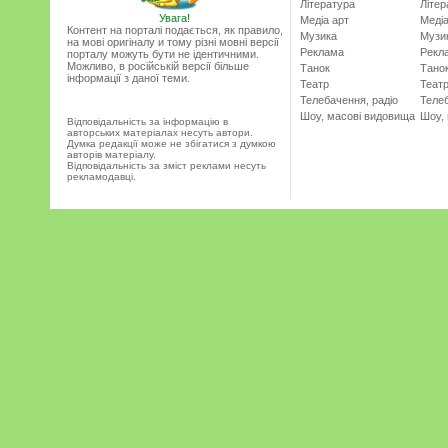
Література
Літер
Увага!
Медіа арт
Медіа
Контент на порталі подається, як правило,
Музика
Музи
на мові оригіналу и тому різні мовні версії
Реклама
Рекл
порталу можуть бути не ідентичними.
Можливо, в російській версії більше
Танок
Тано
інформації з даної теми.
Театр
Теат
Телебачення, радіо
Телеб
Шоу, масові видовища
Шоу,
Відповідальність за інформацію в
авторських матеріалах несуть автори.
Думка редакції може не збігатися з думкою
авторів матеріалу.
Відповідальність за зміст реклами несуть
рекламодавці.