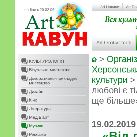
Art-Новини
Art-Бл
on-line с 20.02.06
Art-Особистості
>
Організ
КУЛЬТУРОЛОГІЯ
Херсонськ
Візуальне мистецтво
культури
Декоративно-прикладне
мистецтво
любові є т
Дизайн
ще більше
Кіно
Література
Медіа арт
19.02.2019
Музика
«Від 
Реклама