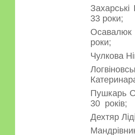
Захарські
33 роки;
Осавалюк 
роки;
Чулкова Ні
Логвін
Катеринара
Пушкарь О
30 років;
Дехтяр Лід
Мандрівн