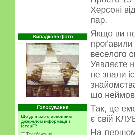
Херсоні ві
пар.
Якщо ви не
Випадкове фото
проґавили 
веселого с
Уявляєте н
не знали і
знайомства
що неймов
Так, це емо
Голосування
є свій КЛУ
Що для вас є основним
джерелом інформації з
історії?
На першом
Телебачення