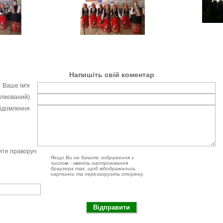
Напишіть свій коментар
Ваше ім'я
блікований)
відомлення
чите праворуч
Якщо Ви не бачите зображення з
числом - змініть настроювання
браузера так, щоб відображались
картинки та перезагрузіть сторінку.