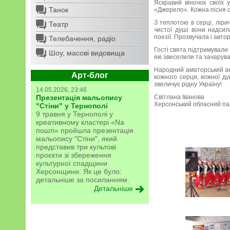
Яскравий віночок своїх
Танок
«Джерело». Кожна пісня с
З теплотою в серці, лір
Театр
чистої душі вони надси
поезії. Прозвучала і авто
Телебачення, радіо
Гості свята підтримували 
Шоу, масові видовища
які звеселили та зачарува
Народний аматорський ан
Арт-блог
кожного серця, кожної 
звеличує рідну Україну!
14.05.2026, 23:46
Презентація мальопису
Світлана Іванова
Херсонський обласний па
"Стіни" у Тернополі
9 травня у Тернополі у
креативному кластері «Na
пошті» пройшла презентація
мальопису "Стіни", який
представив три культові
проєкти зі збереження
культурної спадщини
Херсонщини. Як це було:
детальніше за посиланням.
Детальніше