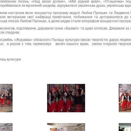
 улюблених пісень: «Над моєю долею», «Мій рідний край», «Пташечка» по
приймалася як музичний шедевр, відчувалася українська душа, українська вдача
ичним настроєм вели концертну програму ведучі Любов Пронько та Людмила 
лали ветеранам свої найкращі привітання, побажання та доторкнулися до 
рська поезія Любові Пронько, а деякі рядки стали епіграфом концертної програ
колектив, підспівуючи, дарували гучне «Браво!» та щирі оплески. Дякували за 
ли глядачів.
самбль «Журавка» обласного Палацу культури своєю творчістю дарує людям р
душі, а разом з тим, примножує велич нашого краю, своєю плідною творч
лац культури