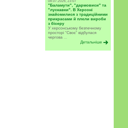
08.07.2026, 23:07
"Баламути", "дармовиси" та
"лускавки". В Херсоні
знайомилися з традиційними
прикрасами й плели вироби
з бісеру
У херсонському безпечному
просторі “Своє” відбулася
чергова ...
Детальніше