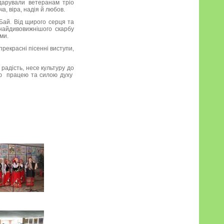
дарували ветеранам тріо
, віра, надія й любов.
Бай. Від щирого серця та
найдивовижнішого скарбу
ми.
прекрасні пісенні виступи,
адість, несе культуру до
ою працею та силою духу