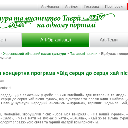
Art-Новини
Art-Блог
Гостьова
Про проект
сті
Art-Організації
Art-Теми
>
Херсонський обласний палац культури
>
Палацові новини
> Відбулася конце
 лунає»
 концертна програма «Від серця до серця хай пі
ає
співає!
ередодні Дня закоханих у фойє ККЗ «Ювілейний» для ветеранів та людей п
серця до серця хай пісня лунає», яку підготував та провів один з найкращ
 Палацу культури народний ансамбль «Журавка», керівник Людмила Бай
, мелодійні, зворушливі пісні: «Зоре моя вечірняя», «На нашій Україні», 
 «Сало», «Мене мати не пускає з хати», «Забава», «Хай живе вільна Украї
колорит справжнього свята та гарний настрій всім присутнім.