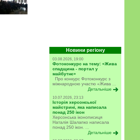
Новини регіону
03.08.2026, 19:00
Фотоконкурс на тему: «Жива
спадщина - портал у
майбутнє»
Про конкурс Фотоконкурс з
міжнародною участю «Жива ...
Детальніше
10.07.2026, 23:13
Історія херсонської
майстрині, яка написала
понад 250 ікон
Херсонська іконописиця
Наталія Шалапко написала
понад 250 ікон. ...
Детальніше