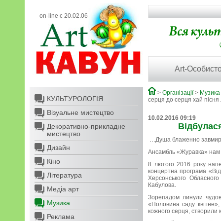
on-line с 20.02.06
Art-Особисто
>
Організації
>
Музика
КУЛЬТУРОЛОГІЯ
серця до серця хай пісня
Візуальне мистецтво
10.02.2016 09:19
Відбулася
Декоративно-прикладне
мистецтво
…Душа блаженно завмир
Дизайн
Ансамбль «Журавка» нам 
Кіно
8 лютого 2016 року нап
концертна програма «Від 
Література
Херсонського Обласного
Кабулова.
Медіа арт
Зорепадом линули чудові
Музика
«Половина саду квітне»,
кожного серця, створили 
Реклама