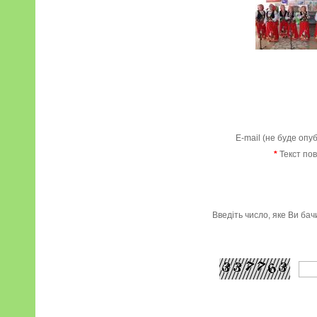
E-mail (не буде опу
*
Текст по
Введіть число, яке Ви ба