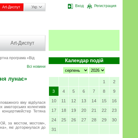
Вход
Регистрация
Art-Диспут
Укр
Art-Диспут
ртна програма «Від
Календар подій
Всі новини
сня лунає»
1
2
3
4
5
6
7
8
9
10
11
12
13
14
15
16
оважного віку відбулася
их аматорських колективів
17
18
19
20
21
22
23
, концертмейстер Тетяна
24
25
26
27
28
29
30
«Ой, за мостом, мостом»,
на», які доторкнулася до
31