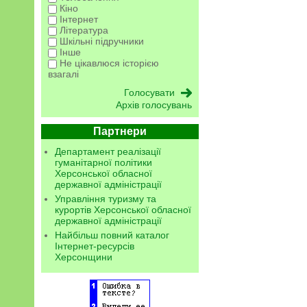
Кіно
Інтернет
Література
Шкільні підручники
Інше
Не цікавлюся історією
взагалі
Архів голосувань
Партнери
Департамент реалізації
гуманітарної політики
Херсонської обласної
державної адміністрації
Управління туризму та
курортів Херсонської обласної
державної адміністрації
Найбільш повний каталог
Інтернет-ресурсів
Херсонщини