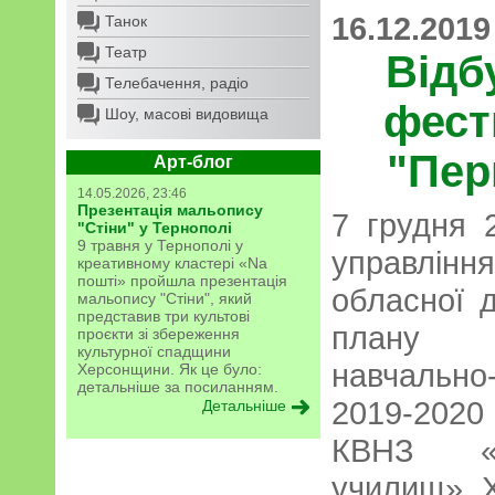
16.12.2019
Танок
Театр
Відб
Телебачення, радіо
фест
Шоу, масові видовища
"Пер
Арт-блог
14.05.2026, 23:46
Презентація мальопису
7 грудня 
"Стіни" у Тернополі
9 травня у Тернополі у
управлінн
креативному кластері «Na
пошті» пройшла презентація
обласної д
мальопису "Стіни", який
представив три культові
плану 
проєкти зі збереження
культурної спадщини
навчально
Херсонщини. Як це було:
детальніше за посиланням.
2019-2020
Детальніше
КВНЗ «Х
училищ» 