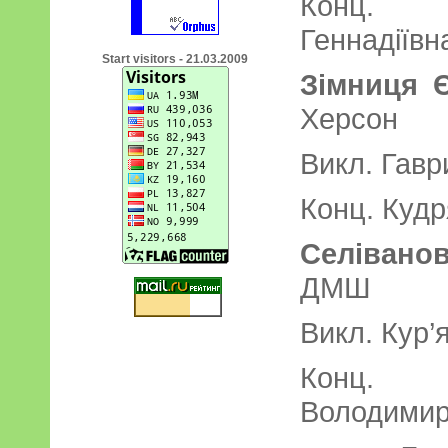
Конц. Х
Геннадіївн
Start visitors - 21.03.2009
Зімниця 
Херс
Викл. Гавр
Конц. Кудр
Селіван
Д
Викл. Кур’
Конц. 
Володимир