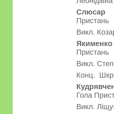
Леонідівна
Слюсар
Пристань
Викл. Коза
Якименко
Пристань
Викл. Степ
Конц. Шкро
Кудрявч
Гола Прис
Викл. Ліщу