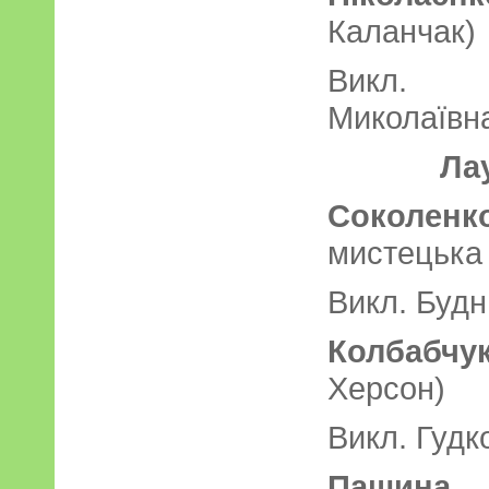
Каланчак)
Викл. 
Миколаївн
Ла
Соколенк
мистецька
Викл. Будн
Колбабчу
Херсон)
Викл. Гудк
Пащина