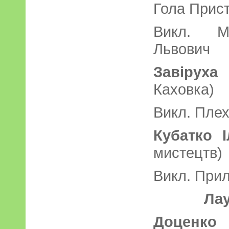
Гола Прис
Викл. М
Львович
Завіру
Каховка)
Викл. Плех
Кубатко І
мистецтв)
Викл. При
Лау
Доценко