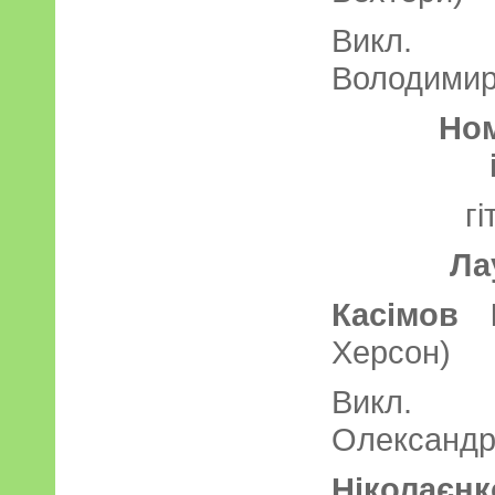
Викл. 
Володимир
Ном
г
Ла
Касімов 
Херсон)
Викл. 
Олександр
Ніколаєн