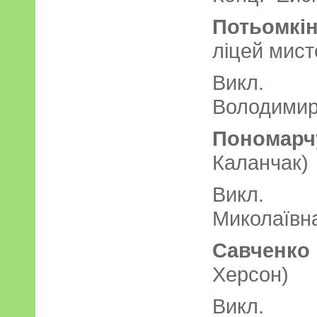
Потьомк
ліцей мист
Викл. 
Володимир
Пономарч
Каланчак)
Викл. 
Миколаївн
Савченко
Херсон)
Викл. В