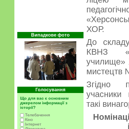
педагогі
«Херсонс
ХОР.
Випадкове фото
До складу
КВНЗ «Х
училище» 
мистецтв №
Згідно п
Голосування
учасники 
Що для вас є основним
такі винаг
джерелом інформації з
історії?
Номінац
Телебачення
Кіно
Інтернет
Література