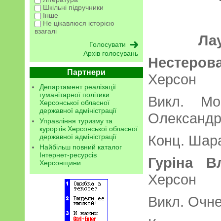
Шкільні підручники
Інше
Не цікавлюся історією
взагалі
Ла
Архів голосувань
Нестеров
Партнери
Херс
Департамент реалізації
гуманітарної політики
Викл. Мо
Херсонської обласної
державної адміністрації
Олександр
Управління туризму та
курортів Херсонської обласної
Конц. Шара
державної адміністрації
Найбільш повний каталог
Інтернет-ресурсів
Гуріна В
Херсонщини
Хер
Викл. Очн