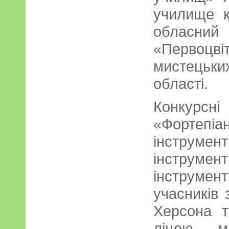
училище к
обласний
«Первоцв
мистецьк
області.
Конкурсні
«Фортепіа
інстру
інструмен
інструме
учасників 
Херсона т
ліцею м