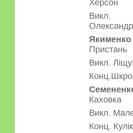
Херсон
Викл. 
Олександр
Якименко
Пристань
Викл. Ліщу
Конц.Шкроб
Семененк
Каховка
Викл. Мале
Конц. Кулі