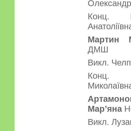
Олександр
Конц. М
Анатоліївн
Мартин
ДМ
Викл. Чел
Конц. 
Миколаївн
Артамон
Мар’яна
Н
Викл. Лузан