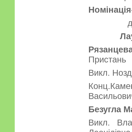
Номінація
Ла
Рязанцев
Пристань
Викл. Нозд
Конц.Ка
Васильови
Безугла М
Викл. 