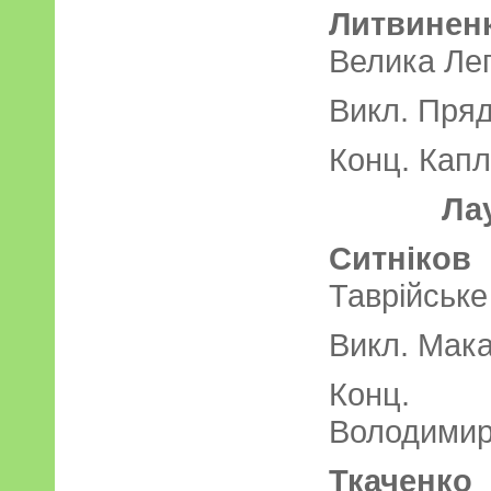
Литвинен
Велика Ле
Викл. Пряд
Конц. Капл
Ла
Ситніко
Таврійське
Викл. Мака
Конц. 
Володимир
Ткаченко