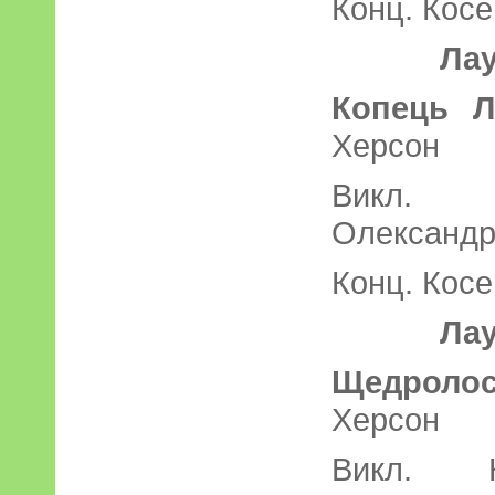
Конц. Кос
Лау
Копець Л
Хер
Викл. 
Олександр
Конц. Кос
Лау
Щедролос
Херс
Викл. К