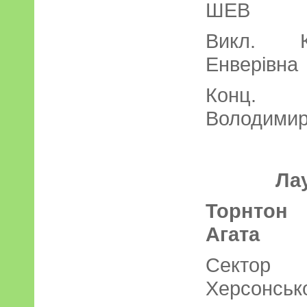
Ш
Викл. К
Енверівна
Конц. 
Володимир
Ла
Торнтон
Агата
Сектор п
Херсон