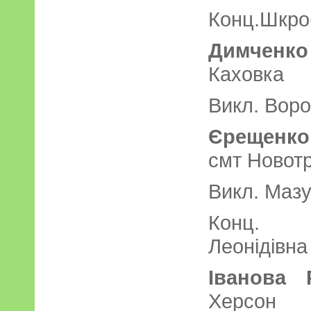
Конц.Шкроб
Димченк
Каховка
Викл. Воро
Єрещенк
смт Новот
Викл. Мазу
Конц. 
Леонідівна
Іванова 
Херсон