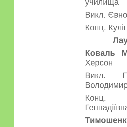
уч
Викл. Євно
Конц. Кулі
Лау
Коваль М
Хер
Викл. Г
Володимир
Конц. 
Геннадіївн
Тимошенк