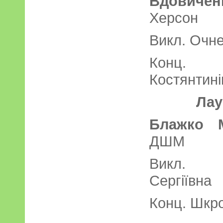
Вдовичен
Херс
Викл. Очн
Конц. 
Костянтині
Лау
Блажко М
ДШ
Викл. В
Сергіївна
Конц. Шкро