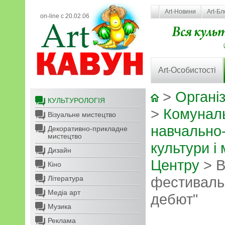
Art-Новини
Art-Бл
on-line с 20.02.06
Art-Особистості
>
Організ
КУЛЬТУРОЛОГІЯ
>
Комунал
Візуальне мистецтво
навчально
Декоративно-прикладне
мистецтво
культури і
Дизайн
Центру
> В
Кіно
фестиваль-
Література
Медіа арт
дебют"
Музика
Реклама