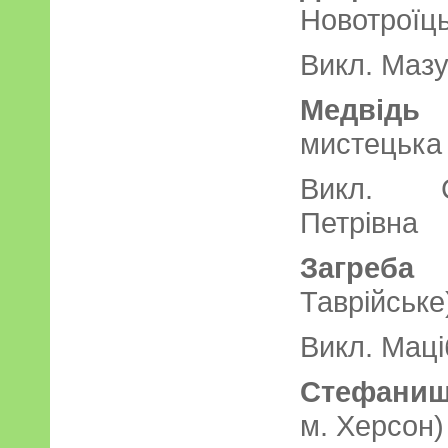
Новотроїць
Викл. Мазу
Медвідь 
мистецька
Викл. С
Петрівна
Загреба
Таврійське
Викл. Маці
Стефаниш
м. Херсон)