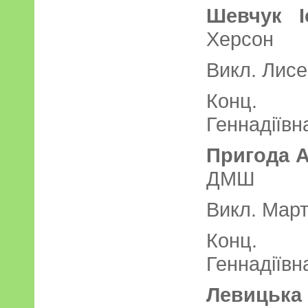
Шевчук І
Херс
Викл. Лисе
Конц. 
Геннадіївн
Пригода А
ДМ
Викл. Март
Конц. 
Геннадіївн
Левицьк