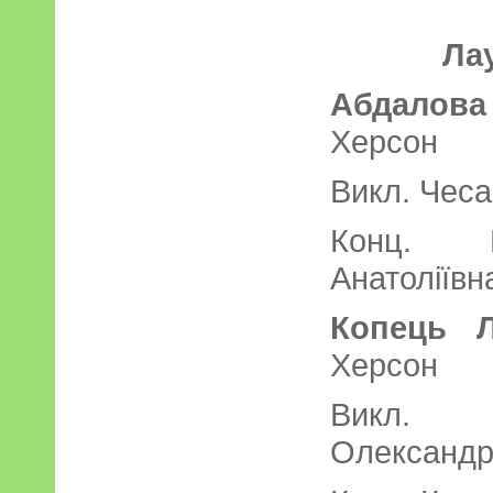
Ла
Абдалов
Херс
Викл. Чес
Конц. М
Анатоліївн
Копець Л
Хер
Викл. 
Олександр