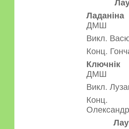
Лау
Ладаніна
ДМ
Викл. Васю
Конц. Гонч
Ключн
Д
Викл. Лузан
Конц.
Олександр
Лау