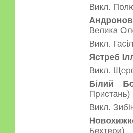
Викл. Пол
Андронов
Велика Ол
Викл. Гасі
Ястреб Іл
Викл. Щере
Білий Бо
Пристань)
Викл. Зибі
Новохи
Бехтери)