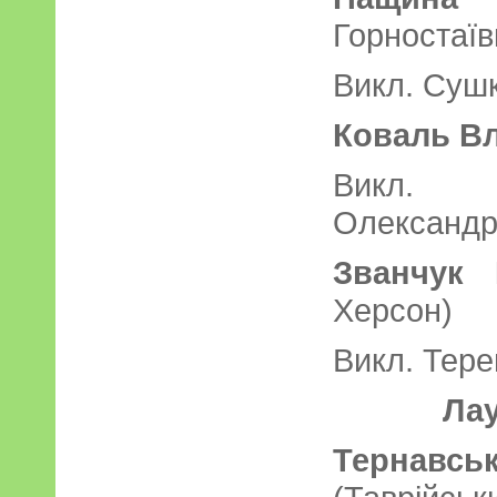
Горностаїв
Викл. Сушк
Коваль В
Викл. 
Олександр
Званчук 
Херсон)
Викл. Тере
Лау
Тернав