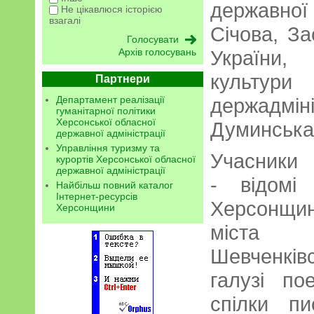
державної 
Не цікавлюся історією
взагалі
Січова, З
України,
Архів голосувань
культури
Партнери
держадм
Департамент реалізації
гуманітарної політики
Херсонської обласної
Думинська
державної адміністрації
Управління туризму та
Учасники
курортів Херсонської обласної
державної адміністрації
- відомі
Найбільш повний каталог
Інтернет-ресурсів
Херсонщин
Херсонщини
міста 
Шевченківс
галузі по
спілки пи