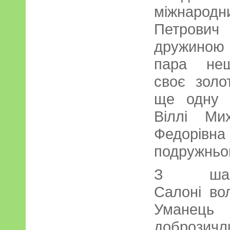
міжнарод
Петрови
дружиною 
пара нещ
своє золо
ще одну 
Віллі Ми
Федорівна
подружньог
З ша
Салоні во
Уманець
доброзичли