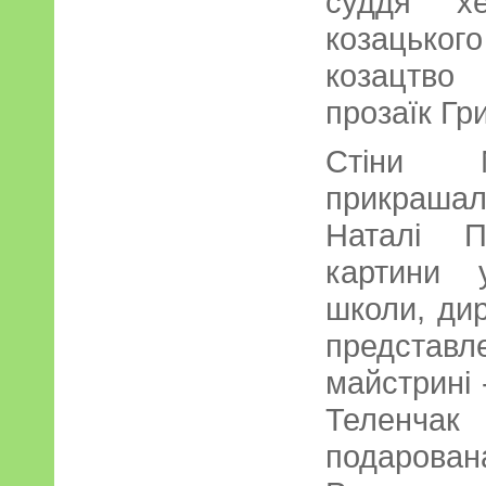
суддя хе
козацько
козацтво
прозаїк Гр
Стіни М
прикраша
Наталі П
картини у
школи, дир
представ
майстрині 
Теленча
подарова