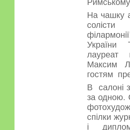
Римському 
На чашку 
солісти 
філармоні
України 
лауреат 
Максим Л
гостям пре
В салоні 
за одною. 
фотохудож
спілки жур
і диплом