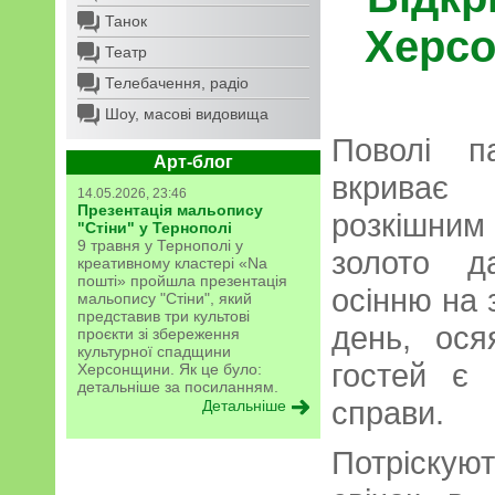
Танок
Херсо
Театр
Телебачення, радіо
Шоу, масові видовища
Поволі п
Арт-блог
вкриває
14.05.2026, 23:46
Презентація мальопису
розкішним 
"Стіни" у Тернополі
9 травня у Тернополі у
золото д
креативному кластері «Na
пошті» пройшла презентація
осінню на 
мальопису "Стіни", який
представив три культові
день, ос
проєкти зі збереження
культурної спадщини
гостей є 
Херсонщини. Як це було:
детальніше за посиланням.
справи.
Детальніше
Потріску