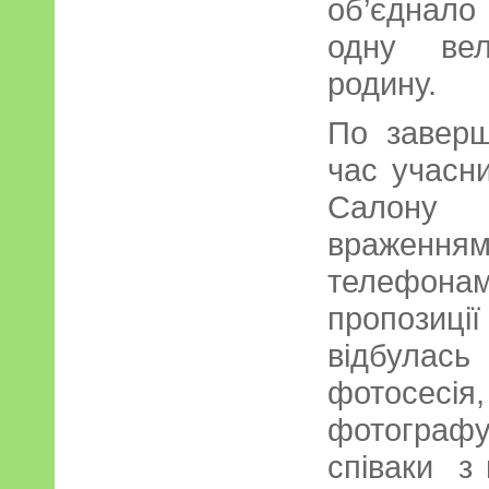
об’єднал
одну вел
родину.
По заверш
час учасни
Салону
враженн
телефон
пропозиц
відбулас
фотосе
фотограф
співаки з 