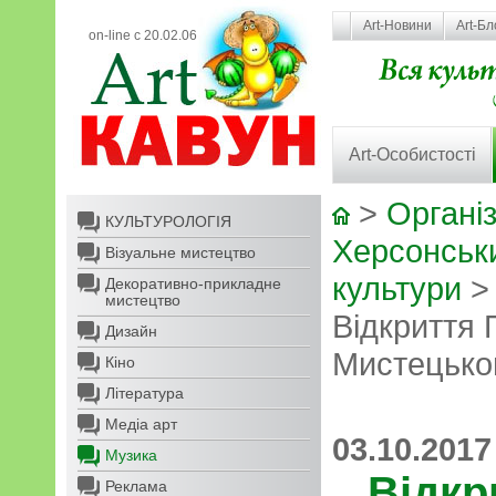
Art-Новини
Art-Бл
on-line с 20.02.06
Art-Особистості
>
Організ
КУЛЬТУРОЛОГІЯ
Херсонськ
Візуальне мистецтво
культури
Декоративно-прикладне
мистецтво
Відкриття 
Дизайн
Мистецько
Кіно
Література
Медіа арт
03.10.2017
Музика
Відкр
Реклама