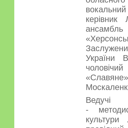
вокальни
керівник 
ансамбл
«Херсонсь
Заслужен
України 
чоловічи
«Славя
Москаленк
Ведучі 
- методи
культури