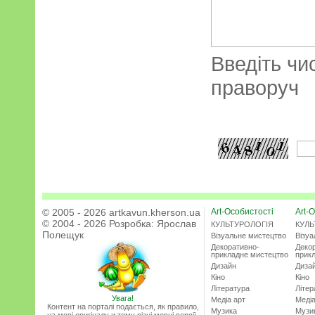
Введіть чи
праворуч
© 2005 - 2026 artkavun.kherson.ua
Art-Особистості
Art-О
© 2004 - 2026 Розробка:
Ярослав
КУЛЬТУРОЛОГІЯ
КУЛЬ
Полещук
Візуальне мистецтво
Візу
Декоративно-
Деко
прикладне мистецтво
прик
Дизайн
Диза
Кіно
Кіно
Література
Літер
Увага!
Медіа арт
Медіа
Контент на порталі подається, як правило,
Музика
Музи