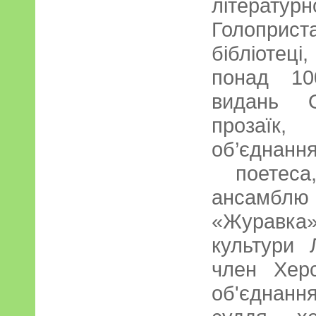
літературно
Голопри
бібліоте
понад 100
видань О
прозаїк,
об’єднан
поетеса,
ансамбл
«Журавка
культури
член Херс
об'єднан