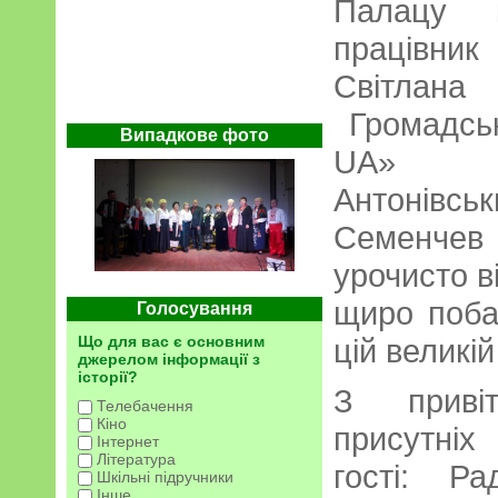
Палацу к
працівни
Світлан
Громадськ
Випадкове фото
UA» На
Антонівськ
Семенчев
урочисто в
щиро поба
Голосування
цій великій 
Що для вас є основним
джерелом інформації з
історії?
З приві
Телебачення
Кіно
присутні
Інтернет
Література
гості: Р
Шкільні підручники
Інше