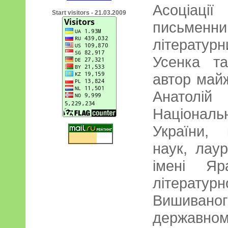
Асоціа
Start visitors - 21.03.2009
письме
літерату
Усенка т
автор май
Анатолі
Національ
України, 
наук, лаур
імені Яр
літератур
Вишивано
державном