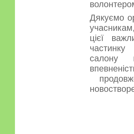
волонтеро
Дякуємо о
учасникам,
цієї важ
частинку 
салону 
впевненіс
продовж
новостворе