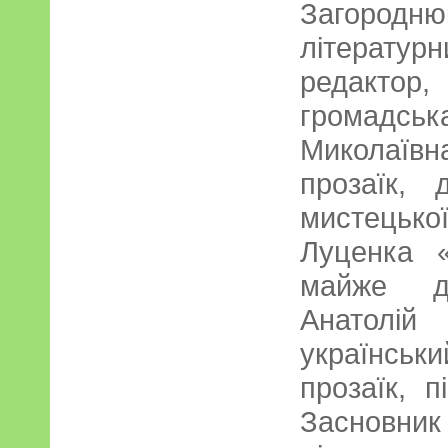
Загородн
літератур
редактор
громадс
Миколаївна
прозаїк, 
мистецьк
Луценка «
майже де
Анатолій
українсь
прозаїк, п
Засновник