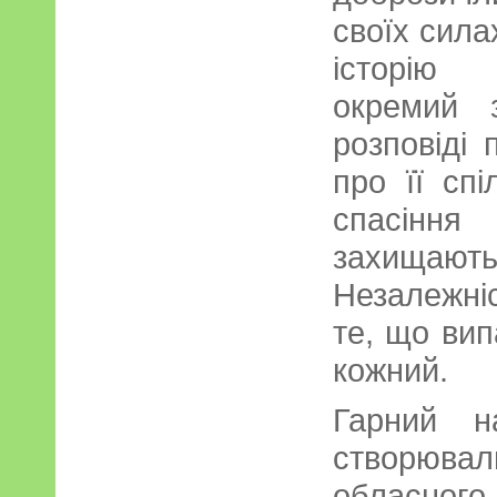
своїх сила
історію 
окремий 
розповіді 
про її спі
спасіння
захища
Незалежні
те, що вип
кожний.
Гарний н
створюва
обласног