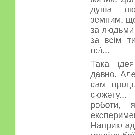
душа люд
земним, що
за людьми 
за всім т
неї...
Така іде
давно. Ал
сам проце
сюжету..
роботи, 
експериме
Наприкла