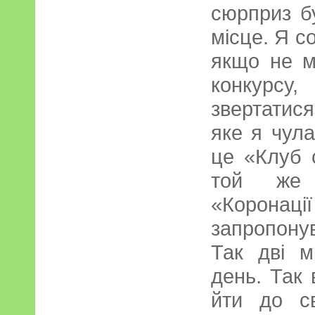
сюрприз б
місце. Я с
якщо не м
конкурс
звертатис
яке я чула
це «Клуб с
той же 
«Корон
запропон
Так дві м
день. Так 
йти до с