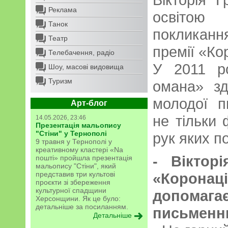
Реклама
освітою
Танок
покликання
Театр
премії «Ко
Телебачення, радіо
У 2011 р
Шоу, масові видовища
Туризм
омана» зд
молодої п
Арт-блог
не тільки ф
14.05.2026, 23:46
Презентація мальопису
"Стіни" у Тернополі
рук яких по
9 травня у Тернополі у
креативному кластері «Na
- Віктор
пошті» пройшла презентація
мальопису "Стіни", який
представив три культові
«Корона
проєкти зі збереження
культурної спадщини
допом
Херсонщини. Як це було:
детальніше за посиланням.
письменн
Детальніше