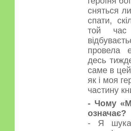
героїня бо
сняться ли
спати, ск
той час
відбуває
провела 
десь тижде
саме в цей
як і моя г
частину кн
- Чому «М
означає?
- Я шука