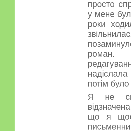
просто спр
у мене бул
роки ходи
звільнилася
позамину
роман.
редагуванн
надіслала
потім було
Я не сп
відзначена
що я щос
письменн