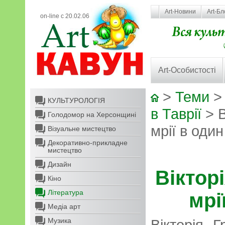
Art-Новини
Art-Бл
on-line с 20.02.06
Art-Особистості
>
Теми
КУЛЬТУРОЛОГІЯ
в Таврії
> В
Голодомор на Херсонщині
мрії в оди
Візуальне мистецтво
Декоративно-прикладне
мистецтво
Дизайн
Віктор
Кіно
Література
мрі
Медіа арт
Музика
Вікторія 