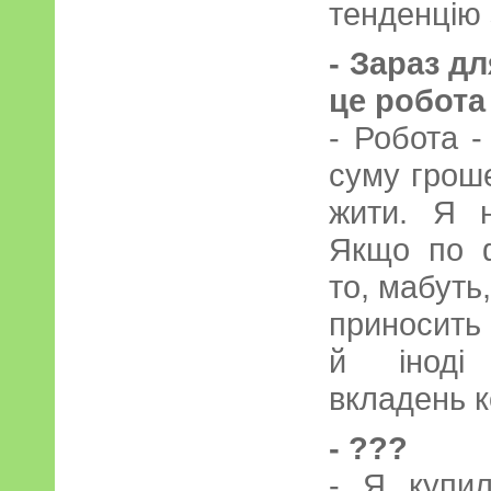
тенденцію 
- Зараз д
це робота
- Робота -
суму гроше
жити. Я 
Якщо по ф
то, мабуть,
приносить
й іноді 
вкладень к
- ???
- Я купил