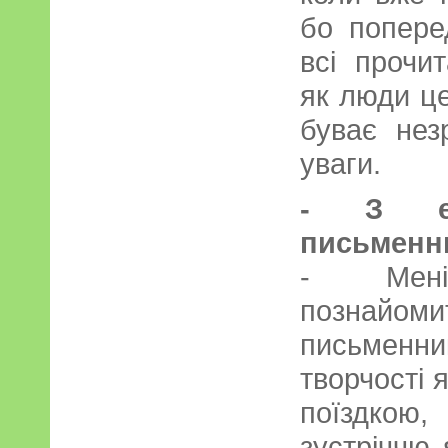
бо попере
всі прочи
як люди це
буває нез
уваги.
- З елі
письменни
- Мен
познай
письменн
творчості 
поїздко
зустріччю