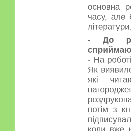
основна р
часу, але
літератури
- До ре
сприймают
- На робот
Як виявило
які чита
нагоро
роздруков
потім з к
підписув
коли вже 