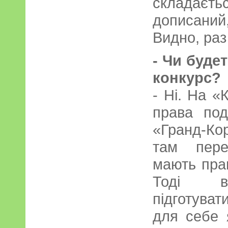
складаєт
дописани
Видно, раз
- Чи буде
конкурс?
- Ні. На «
права под
«Гранд-Кор
там пере
мають пра
Тоді 
підготува
для себе 