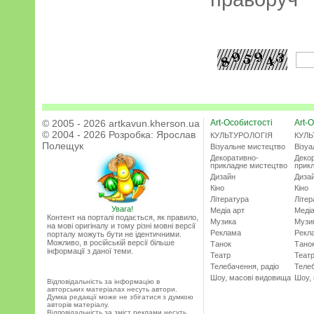
© 2005 - 2026 artkavun.kherson.ua
Art-Особистості
Art-О
© 2004 - 2026 Розробка:
Ярослав
КУЛЬТУРОЛОГІЯ
КУЛЬ
Полещук
Візуальне мистецтво
Візу
Декоративно-
Деко
прикладне мистецтво
прик
Дизайн
Диза
Кіно
Кіно
Література
Літер
Увага!
Медіа арт
Медіа
Контент на порталі подається, як правило,
Музика
Музи
на мові оригіналу и тому різні мовні версії
Реклама
Рекл
порталу можуть бути не ідентичними.
Можливо, в російській версії більше
Танок
Тано
інформації з даної теми.
Театр
Теат
Телебачення, радіо
Телеб
Шоу, масові видовища
Шоу,
Відповідальність за інформацію в
авторських матеріалах несуть автори.
Думка редакції може не збігатися з думкою
авторів матеріалу.
Відповідальність за зміст реклами несуть