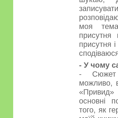
записува
розповід
моя тема
присутня 
присутня і
сподіваюся
- У чому 
- Сюжет
можливо, 
«Привид» 
основні п
того, як г