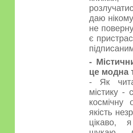
розлучатис
даю нікому
не поверну
є пристрас
підписани
- Містичн
це модна 
- Як чит
містику - 
космічну 
якість незр
цікаво, 
шукаю, д