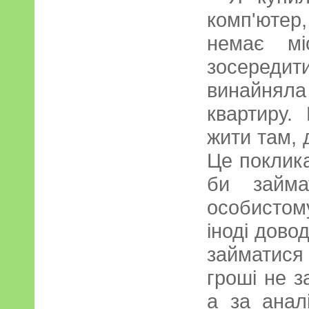
комп'ютер
немає м
зосереди
винайнял
квартиру.
жити там, 
Це поклика
би займа
особистом
іноді дово
займатися
гроші не з
а за аналі