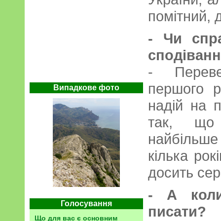
помітний, 
- Чи спр
сподіван
- Перев
першого 
Випадкове фото
надій на 
так, що
найбільше
кілька рок
досить сер
- А коли
Голосування
писати?
Що для вас є основним