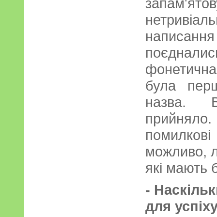
запам'ят
нетривіа
написання 
поєднали
фонетична
була пер
назва. 
прийняло
помилков
можливо, 
які мають б
- Наскіль
для успіх