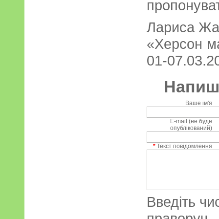
пропонуват
Лариса Жа
«Херсон ма
01-07.03.20
Напиші
Ваше ім'я
E-mail (не буде
опублікований)
*
Текст повідомлення
Введіть чи
праворуч