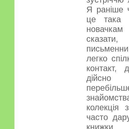
Я раніше 
це така 
новачкам
сказати
письменни
легко спіл
контакт,
дійсно
перебіль
знайомст
колекція 
часто дар
книжки,