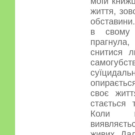
моїй книжц
життя, зовс
обставини.
в свому 
прагнула
снитися л
самогуб
суїцидал
опираєтьс
своє житт
стається 
Коли во
виявляєт
живих. Дал