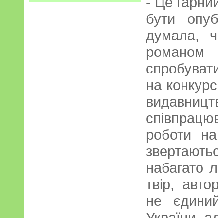
- Це гарни
бути опуб
думала, 
романом 
спробуват
на конкурс
видавн
співпрацю
роботи на
звертают
набагато 
твір, авто
не єдиний
України, а