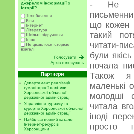
- Не зн
джерелом інформації з
історії?
письменни
Телебачення
Кіно
що кожен 
Інтернет
Література
такий по
Шкільні підручники
Інше
читати-пис
Не цікавлюся історією
взагалі
були якісь
Архів голосувань
почала пи
Також я 
Партнери
Департамент реалізації
маленькі о
гуманітарної політики
Херсонської обласної
молодші 
державної адміністрації
Управління туризму та
читала вго
курортів Херсонської обласної
державної адміністрації
іноді пере
Найбільш повний каталог
просто п
Інтернет-ресурсів
Херсонщини