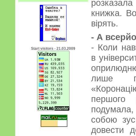
розказала 
книжка. Во
вірять.
- А всерй
- Коли нав
Start visitors - 21.03.2009
в університ
оприлюдню
лише п
«Коронац
першого 
подумала,
собою зус
довести д