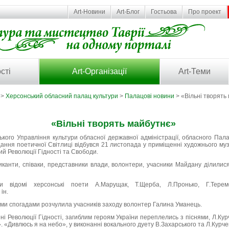
Art-Новини
Art-Блог
Гостьова
Про проект
сті
Art-Організації
Art-Теми
>
Херсонський обласний палац культури
>
Палацові новини
> «Вільні творять
«Вільні творять майбутнє»
кого Управління культури обласної державної адміністрації, обласного Пал
ання поетичної Світлиці відбувся 21 листопада у приміщенні художнього муз
й Революції Гідності та Свободи.
иканти, співаки, представники влади, волонтери, учасники Майдану ділилис
и відомі херсонські поети А.Марущак, Т.Щерба, Л.Пронько, Г.Тере
ін.
и спогадами розчулила учасників заходу волонтер Галина Уманець.
ні Революції Гідності, загиблим героям України переплелись з піснями, Л.К
 «Дивлюсь я на небо», у виконанні вокального дуету В.Захарського та Л.Курче