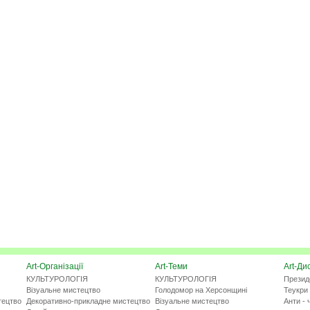
Art-Організації
Art-Теми
Art-Ди
КУЛЬТУРОЛОГІЯ
КУЛЬТУРОЛОГІЯ
Презид
Візуальне мистецтво
Голодомор на Херсонщині
Теукри 
тецтво
Декоративно-прикладне мистецтво
Візуальне мистецтво
Анти - 