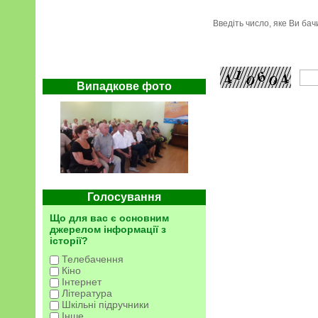
Введіть число, яке Ви ба
Випадкове фото
Голосування
Що для вас є основним
джерелом інформації з
історії?
Телебачення
Кіно
Інтернет
Література
Шкільні підручники
Інше