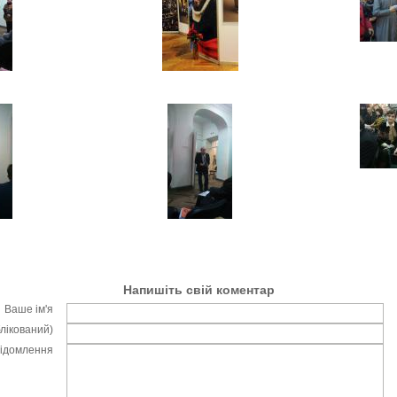
Напишіть свій коментар
Ваше ім'я
блікований)
відомлення