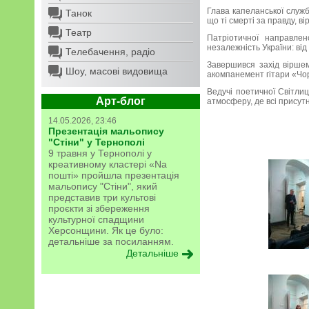
Глава капеланської служби
Танок
що ті смерті за правду, в
Театр
Патріотичної направле
незалежність України: від
Телебачення, радіо
Завершився захід вірше
Шоу, масові видовища
акомпанемент гітари «Чор
Ведучі поетичної Світли
Арт-блог
атмосферу, де всі присут
14.05.2026, 23:46
Презентація мальопису
"Стіни" у Тернополі
9 травня у Тернополі у
креативному кластері «Na
пошті» пройшла презентація
мальопису "Стіни", який
представив три культові
проєкти зі збереження
культурної спадщини
Херсонщини. Як це було:
детальніше за посиланням.
Детальніше