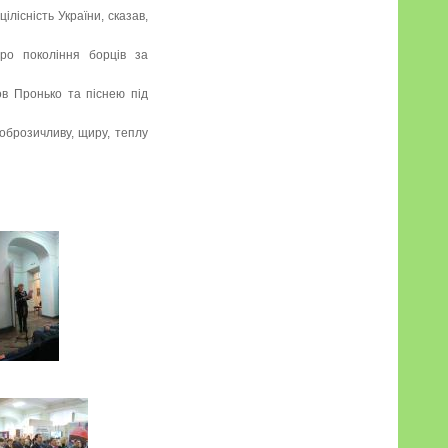
ілісність України, сказав,
ро покоління борців за
в Пронько та піснею під
оброзичливу, щиру, теплу