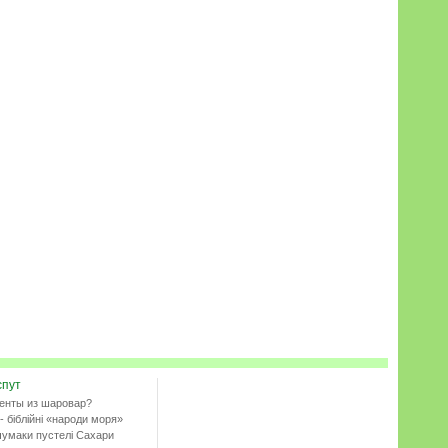
спут
енты из шаровар?
- біблійні «народи моря»
чумаки пустелі Сахари