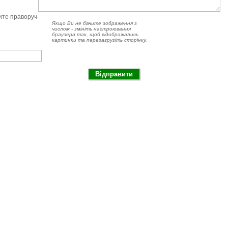
чите праворуч
Якщо Ви не бачите зображення з
числом - змініть настроювання
браузера так, щоб відображались
картинки та перезагрузіть сторінку.