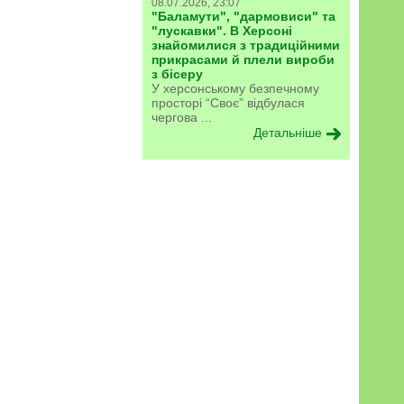
08.07.2026, 23:07
"Баламути", "дармовиси" та
"лускавки". В Херсоні
знайомилися з традиційними
прикрасами й плели вироби
з бісеру
У херсонському безпечному
просторі “Своє” відбулася
чергова ...
Детальніше