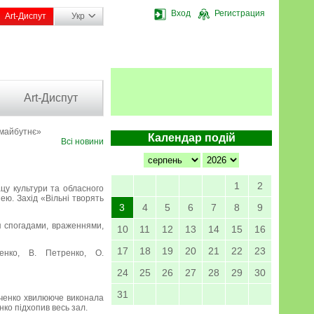
Вход
Регистрация
Art-Диспут
Укр
Art-Диспут
 майбутнє»
Календар подій
Всі новини
1
2
ацу культури та обласного
ею. Захід «Вільні творять
3
4
5
6
7
8
9
я спогадами, враженнями,
10
11
12
13
14
15
16
17
18
19
20
21
22
23
менко, В. Петренко, О.
24
25
26
27
28
29
30
31
урченко хвилююче виконала
нко підхопив весь зал.