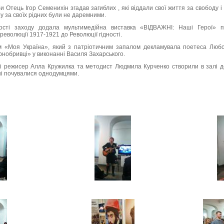
 Отець Ігор Семенихін згадав загиблих , які віддали свої життя за свободу і ц
іру за своїх рідних були не даремними.
ності заходу додала мультимедійна виставка «ВІДВАЖНІ: Наші Герої» п
 революції 1917-1921 до Революції гідності.
м «Моя Україна», який з патріотичним запалом декламувала поетеса Любо
нобривці» у виконанні Василя Захарського.
ці режисер Алла Кружилка та методист Людмила Курченко створили в залі д
ні почувалися однодумцями.