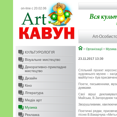
on-line с 20.02.06
Art-Особисто
>
Організації
>
Музика
КУЛЬТУРОЛОГІЯ
23.11.2017 13:30
Візуальне мистецтво
Декоративно-прикладне
Спільний проект херсонсь
мистецтво
художнього музею – засід
майбутнє» був присвячени
Дизайн
Поети, письменники, муз
Кіно
думками.
Література
Свої вірші декламувал
Майська, В.Загороднюк та 
Медіа арт
Зворушливими, хвилюючим
Музика
Поетичні рядки, присвяче
Реклама
пісню В.Вакарчука «Мить».