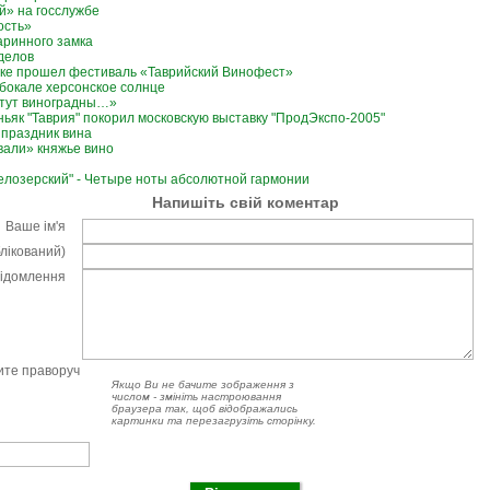
й» на госслужбе
ость»
аринного замка
делов
вке прошел фестиваль «Таврийский Винофест»
 бокале херсонское солнце
стут виноградны…»
ньяк "Таврия" покорил московскую выставку "ПродЭкспо-2005"
 праздник вина
вали» княжье вино
елозерский" - Четыре ноты абсолютной гармонии
Напишіть свій коментар
Ваше ім'я
блікований)
відомлення
чите праворуч
Якщо Ви не бачите зображення з
числом - змініть настроювання
браузера так, щоб відображались
картинки та перезагрузіть сторінку.