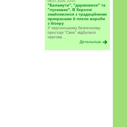
08.07.2026, 23:07
"Баламути", "дармовиси" та
"лускавки". В Херсоні
знайомилися з традиційними
прикрасами й плели вироби
з бісеру
У херсонському безпечному
просторі “Своє” відбулася
чергова ...
Детальніше