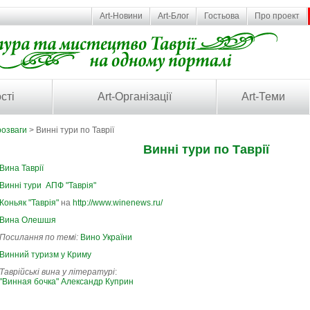
Art-Новини
Art-Блог
Гостьова
Про проект
сті
Art-Організації
Art-Теми
розваги
> Винні тури по Таврії
Винні тури по Таврії
Вина Таврії
Винні тури АПФ "Таврія"
Коньяк "Таврія"
на
http://www.winenews.ru/
Вина Олешшя
Посилання по темі:
Вино України
Винний туризм у Криму
Таврійські вина у літературі
:
"Винная бочка" Александр Куприн