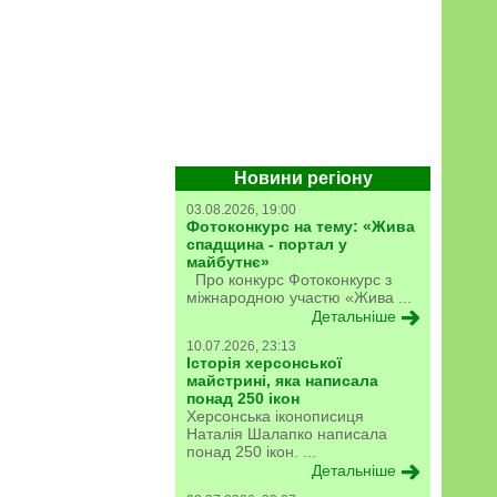
Новини регіону
03.08.2026, 19:00
Фотоконкурс на тему: «Жива
спадщина - портал у
майбутнє»
Про конкурс Фотоконкурс з
міжнародною участю «Жива ...
Детальніше
10.07.2026, 23:13
Історія херсонської
майстрині, яка написала
понад 250 ікон
Херсонська іконописиця
Наталія Шалапко написала
понад 250 ікон. ...
Детальніше