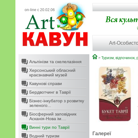
on-line с 20.02.06
Art-Особисто
>
Туризм, відпочинок, 
Альпінізм та скелелазіння
Херсонський обласний
краєзнавчий музей
Кавунові справи
Бердвотчинг в Таврії
Бізнес-інкубатор з розвитку
зеленого...
Біосферний заповідник
Асканія-Нова ім....
Винні тури по Таврії
Галереї
Водний туризм