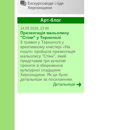
Екскурсоводи і гіди
Херсонщини
Арт-блог
14.05.2026, 23:46
Презентація мальопису
"Стіни" у Тернополі
9 травня у Тернополі у
креативному кластері «Na
пошті» пройшла презентація
мальопису "Стіни", який
представив три культові
проєкти зі збереження
культурної спадщини
Херсонщини. Як це було:
детальніше за посиланням.
Детальніше