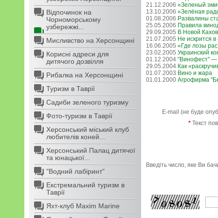
21.12.2006
«Зеленый зми
Відпочинок на
13.10.2006
«Зелёная рад
01.08.2006
Развалины ст
Чорноморському
25.05.2006
Правила вино
узбережжі...
29.09.2005
В Новой Кахо
21.07.2005
Не искрится в
Мисливство на Херсонщині
16.06.2005
«Где лозы ра
23.02.2005
Украинский ко
Корисні адреси для
01.12.2004
"Винофест" —
дитячого дозвілля
29.05.2004
Как «раскручи
01.07.2003
Вино и жара
Рибалка на Херсонщині
01.01.2000
Агрофирма "Б
Туризм в Таврії
Садиби зеленого туризму
E-mail (не буде опу
Фото-туризм в Таврії
*
Текст по
Херсонський міський клуб
любителів коней...
Херсонський Палац дитячої
та юнацької...
Введіть число, яке Ви ба
"Водний лабіринт"
Екстремальний туризм в
Таврії
Яхт-клуб Maxim Marine