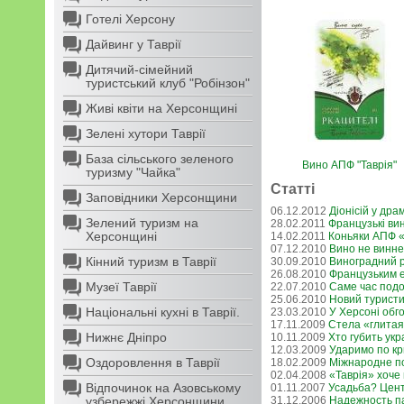
Готелі Херсону
Дайвинг у Таврії
Дитячий-сімейний
туристський клуб "Робінзон"
Живі квіти на Херсонщині
Зелені хутори Таврії
База сільського зеленого
Вино АПФ "Таврія"
туризму "Чайка"
Статті
Заповідники Херсонщини
06.12.2012
Діонісій у дра
Зелений туризм на
28.02.2011
Французькі вин
Херсонщині
14.02.2011
Коньяки АПФ «
07.12.2010
Вино не винне
Кінний туризм в Таврії
30.09.2010
Виноградний 
26.08.2010
Французьким е
Музеї Таврії
22.07.2010
Саме час под
25.06.2010
Новий туристи
Національні кухні в Таврії.
23.03.2010
У Херсоні обго
17.11.2009
Стела «глитая
Нижнє Дніпро
10.11.2009
Хто губить ук
12.03.2009
Ударимо по кр
Оздоровлення в Таврії
18.02.2009
Міжнародне по
02.04.2008
«Таврія» хоче 
Відпочинок на Азовському
01.11.2007
Усадьба? Цент
узбережжі Херсонщини
31.12.2006
Надежность п