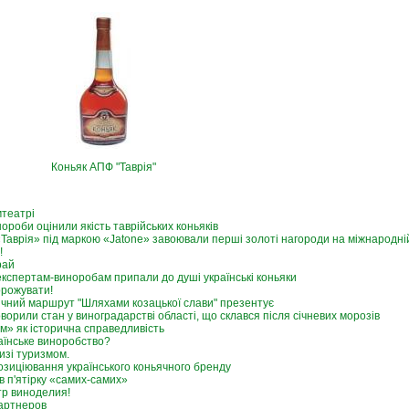
Коньяк АПФ "Таврія"
мтеатрі
ороби оцінили якість таврійських коньяків
Таврія» під маркою «Jatone» завоювали перші золоті нагороди на міжнародній
!
рай
кспертам-виноробам припали до душі українські коньяки
орожувати!
чний маршрут "Шляхами козацької слави" презентує
ворили стан у виноградарстві області, що склався після січневих морозів
м» як історична справедливість
раїнське виноробство?
изі туризмом.
зиціювання українського коньячного бренду
в п'ятірку «самих-самих»
р виноделия!
артнеров