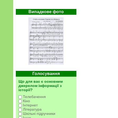
Випадкове фото
Голосування
Що для вас є основним
джерелом інформації з
історії?
Телебачення
Кіно
Інтернет
Література
Шкільні підручники
Інше