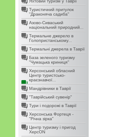
Яхтовий туризм у Таврії
Туристичний притулок
"Драконяча садиба"
Азово-Сиваський
національний природний...
Термальне джерело в
Голопристанському...
Термальні джерела в Таврії
База зеленого туризму
"Чумацька криниця"
Херсонський обласний
Центр туристсько-
краєзнавчої...
Мандрівники в Таврії
"Таврійський сувенір"
Тури і подорожі в Таврії
Херсонська Фортеця -
"Річна зірка"
Центр туризму і пригод
ХерсON