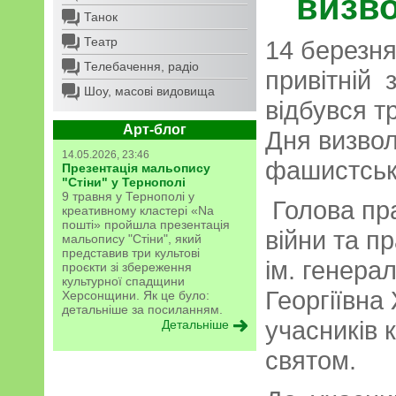
визв
Танок
Театр
14 березня
Телебачення, радіо
привітній 
Шоу, масові видовища
відбувся т
Арт-блог
Дня визвол
14.05.2026, 23:46
фашистськи
Презентація мальопису
"Стіни" у Тернополі
9 травня у Тернополі у
Голова пра
креативному кластері «Na
пошті» пройшла презентація
війни та п
мальопису "Стіни", який
представив три культові
ім. генер
проєкти зі збереження
культурної спадщини
Георгіївна
Херсонщини. Як це було:
детальніше за посиланням.
учасників к
Детальніше
святом.