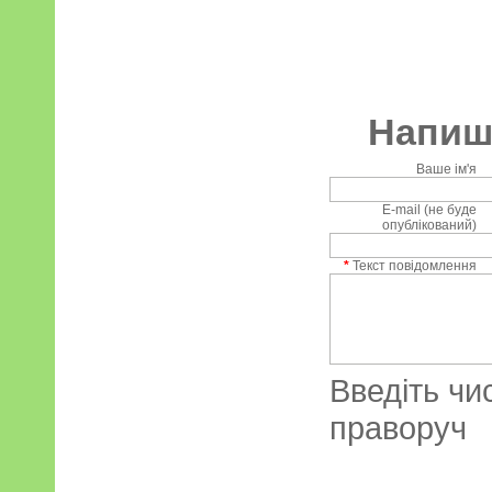
Напиші
Ваше ім'я
E-mail (не буде
опублікований)
*
Текст повідомлення
Введіть чи
праворуч