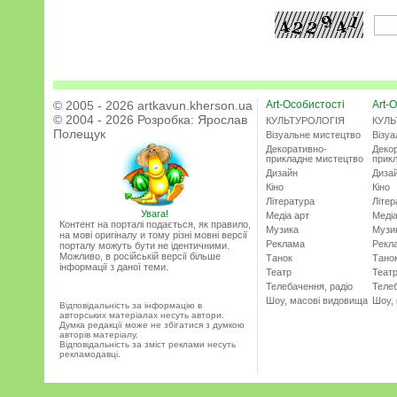
© 2005 - 2026 artkavun.kherson.ua
Art-Особистості
Art-О
© 2004 - 2026 Розробка:
Ярослав
КУЛЬТУРОЛОГІЯ
КУЛЬ
Полещук
Візуальне мистецтво
Візу
Декоративно-
Деко
прикладне мистецтво
прик
Дизайн
Диза
Кіно
Кіно
Література
Літер
Увага!
Медіа арт
Медіа
Контент на порталі подається, як правило,
Музика
Музи
на мові оригіналу и тому різні мовні версії
Реклама
Рекл
порталу можуть бути не ідентичними.
Можливо, в російській версії більше
Танок
Тано
інформації з даної теми.
Театр
Теат
Телебачення, радіо
Телеб
Шоу, масові видовища
Шоу,
Відповідальність за інформацію в
авторських матеріалах несуть автори.
Думка редакції може не збігатися з думкою
авторів матеріалу.
Відповідальність за зміст реклами несуть
рекламодавці.