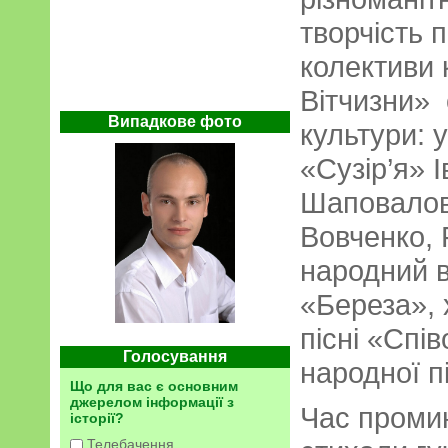
творчість 
колективи 
Вітчизни»
Випадкове фото
культури: 
«Сузір’я» 
Шаповалов,
Вовченко, 
народний 
«Береза», 
пісні «Спі
Голосування
народної п
Що для вас є основним
джерелом інформації з
Час промин
історії?
Телебачення