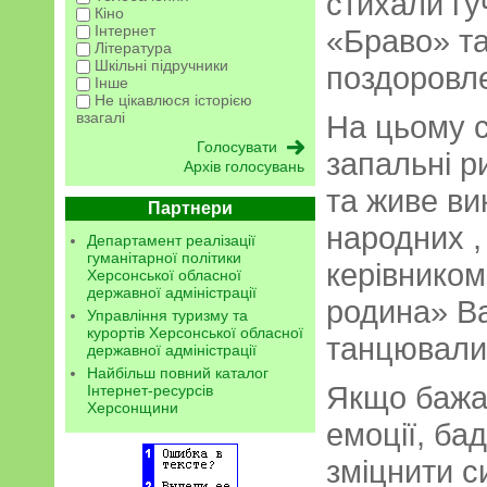
стихали гу
Кіно
Інтернет
«Браво» та
Література
Шкільні підручники
поздоровле
Інше
Не цікавлюся історією
взагалі
На цьому с
запальні р
Архів голосувань
та живе ви
Партнери
народних ,
Департамент реалізації
гуманітарної політики
керівнико
Херсонської обласної
державної адміністрації
родина» В
Управління туризму та
курортів Херсонської обласної
танцювали 
державної адміністрації
Найбільш повний каталог
Якщо бажа
Інтернет-ресурсів
Херсонщини
емоції, бад
зміцнити с