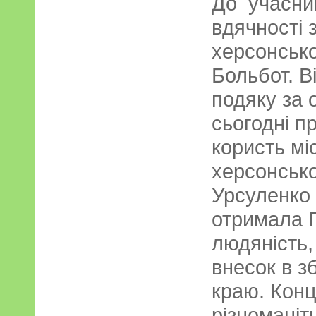
До учасник
вдячності 
херсонсько
Больбот. В
подяку за 
сьогодні п
користь мі
херсонсько
Урсуленк
отримала П
людяність,
внесок в з
краю. Кон
різноманіт