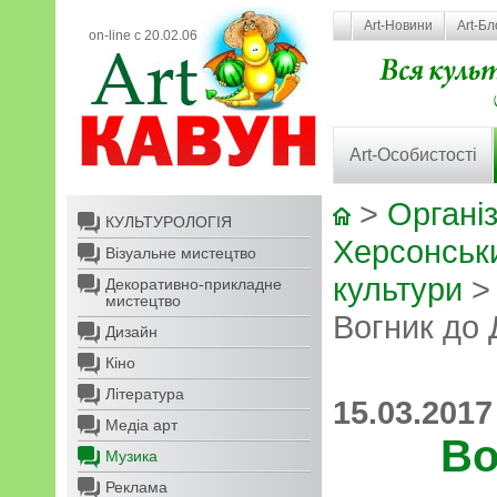
Art-Новини
Art-Бл
on-line с 20.02.06
Art-Особистості
>
Організ
КУЛЬТУРОЛОГІЯ
Херсонськ
Візуальне мистецтво
культури
Декоративно-прикладне
мистецтво
Вогник до
Дизайн
Кіно
Література
15.03.2017
Медіа арт
Во
Музика
Реклама