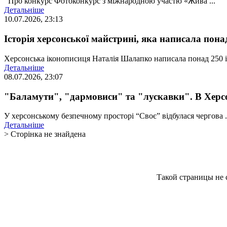
Про конкурс Фотоконкурс з міжнародною участю «Жива ...
Детальніше
10.07.2026, 23:13
Історія херсонської майстрині, яка написала пона
Херсонська іконописиця Наталія Шалапко написала понад 250 ік
Детальніше
08.07.2026, 23:07
"Баламути", "дармовиси" та "лускавки". В Херсо
У херсонському безпечному просторі “Своє” відбулася чергова .
Детальніше
> Сторінка не знайдена
Такой страницы не с