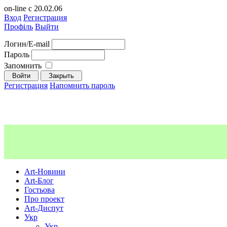
on-line с 20.02.06
Вход
Регистрация
Профіль
Выйти
Логин/E-mail
Пароль
Запомнить
Регистрация
Напомнить пароль
Art-Новини
Art-Блог
Гостьова
Про проект
Art-Диспут
Укр
Укр