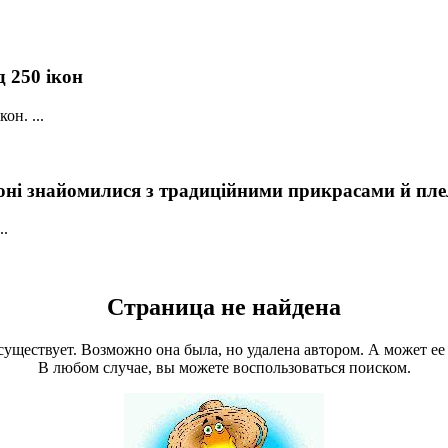
д 250 ікон
он. ...
ні знайомилися з традиційними прикрасами й плел
..
Страница не найдена
уществует. Возможно она была, но удалена автором. А может ее 
В любом случае, вы можете воспользоваться поиском.