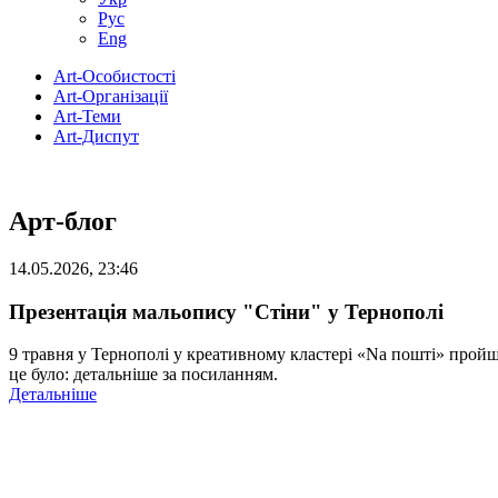
Рус
Eng
Art-Особистості
Art-Організації
Art-Теми
Art-Диспут
Арт-блог
14.05.2026, 23:46
Презентація мальопису "Стіни" у Тернополі
9 травня у Тернополі у креативному кластері «Na пошті» прой
це було: детальніше за посиланням.
Детальніше