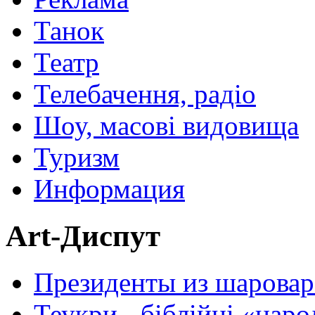
Танок
Театр
Телебачення, радіо
Шоу, масові видовища
Туризм
Информация
Art-Диспут
Президенты из шаровар
Теукри - біблійні «нар