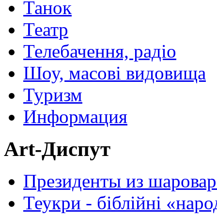
Танок
Театр
Телебачення, радіо
Шоу, масові видовища
Туризм
Информация
Art-Диспут
Президенты из шаровар
Теукри - біблійні «нар