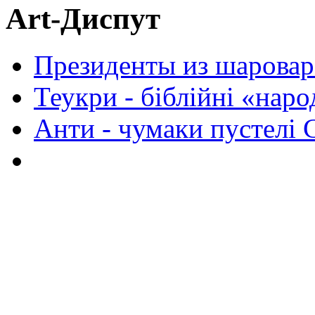
Art-Диспут
Президенты из шаровар
Теукри - біблійні «нар
Анти - чумаки пустелі 