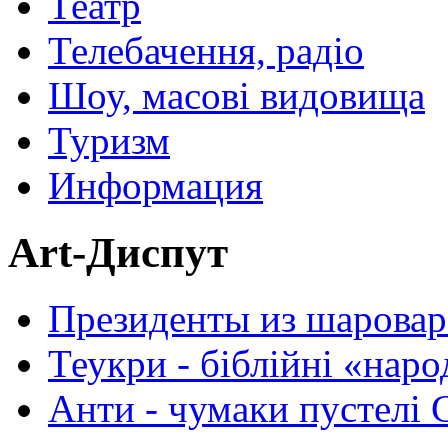
Театр
Телебачення, радіо
Шоу, масові видовища
Туризм
Информация
Art-Диспут
Президенты из шаровар
Теукри - біблійні «нар
Анти - чумаки пустелі 