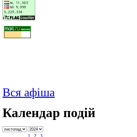
Вся афіша
Календар подій
1
2
3